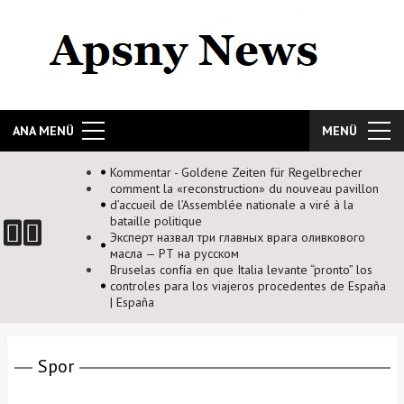
ANA MENÜ
MENÜ
 Regelbrecher
nouveau pavillon
e a viré à la
га оливкового
nte “pronto” los
cedentes de España
Spor