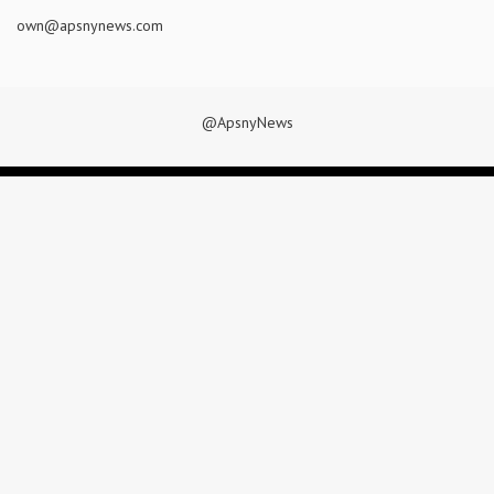
own@apsnynews.com
@ApsnyNews