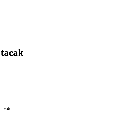
utacak
tacak.