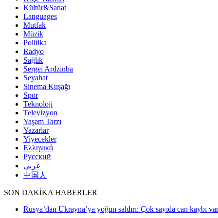
Kültür&Sanat
Languages
Mutfak
Müzik
Politika
Radyo
Sağlık
Sergei Ardzinba
Seyahat
Sinema Kuşağı
Spor
Teknoloji
Televizyon
Yaşam Tarzı
Yazarlar
Yiyecekler
Ελληνικά
Русский
عربي
中国人
SON DAKİKA HABERLER
Rusya’dan Ukrayna’ya yoğun saldırı: Çok sayıda can kaybı va