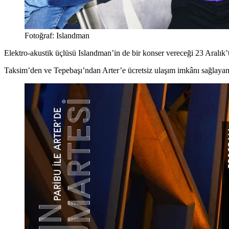
Fotoğraf: Islandman
Elektro-akustik üçlüsü Islandman’in de bir konser vereceği 23 Aralık’
Taksim’den ve Tepebaşı’ndan Arter’e ücretsiz ulaşım imkânı sağlayan