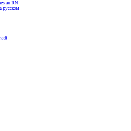
gnes au RN
а русском
medi