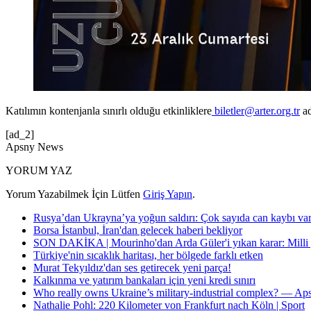
Katılımın kontenjanla sınırlı olduğu etkinliklere
biletler@arter.org.tr
ad
[ad_2]
Apsny News
YORUM YAZ
Yorum Yazabilmek İçin Lütfen
Giriş Yapın
.
Rusya’dan Ukrayna’ya yoğun saldırı: Çok sayıda can kaybı va
Borsa İstanbul, İran'dan gelecek haberi bekliyor
SON DAKİKA | Mourinho'dan Arda Güler'i yıkan karar: Milli yı
Türkiye'nin sıcaklık haritası, her bölgede farklı etken
Murat Tekyıldız'dan ses getirecek yeni parça!
Kalkınma ve yatırım bankaları için yeni kredi sınırı
Who really owns Ukraine’s military-industrial complex? — A
Nathalie Pohl: 220 Kilometer von Frankfurt nach Köln | Sport