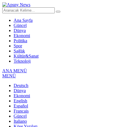
Ana Sayfa
Güncel
Dünya
Ekonomi
Politika
Spor
Sağlık
Kültür&Sanat
Teknoloji
ANA MENÜ
MENÜ
Deutsch
Dünya
Ekonomi
English
Español
Français
Güncel
Italiano
Köşe Yazıları