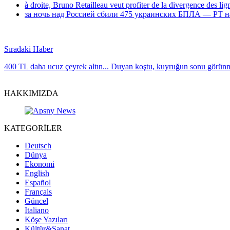
à droite, Bruno Retailleau veut profiter de la divergence des li
за ночь над Россией сбили 475 украинских БПЛА — РТ н
Sıradaki Haber
400 TL daha ucuz çeyrek altın... Duyan koştu, kuyruğun sonu görün
HAKKIMIZDA
KATEGORİLER
Deutsch
Dünya
Ekonomi
English
Español
Français
Güncel
Italiano
Köşe Yazıları
Kültür&Sanat