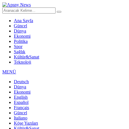
Ana Sayfa
Güncel
Dünya
Ekonomi
Politika
Spor
Sağlık
Kültür&Sanat
Teknoloji
MENÜ
Deutsch
Dünya
Ekonomi
English
Español
Français
Güncel
Italiano
Köşe Yazıları
Kültür&Sanat