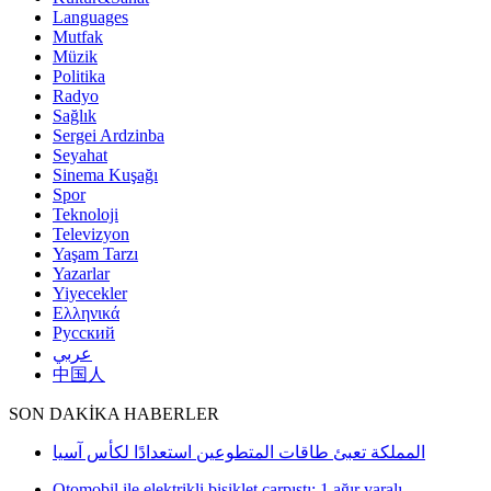
Languages
Mutfak
Müzik
Politika
Radyo
Sağlık
Sergei Ardzinba
Seyahat
Sinema Kuşağı
Spor
Teknoloji
Televizyon
Yaşam Tarzı
Yazarlar
Yiyecekler
Ελληνικά
Русский
عربي
中国人
SON DAKİKA HABERLER
المملكة تعبئ طاقات المتطوعين استعدادًا لكأس آسيا
Otomobil ile elektrikli bisiklet çarpıştı; 1 ağır yaralı