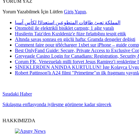
YORUM YAZ
Yorum Yazabilmek İçin Lütfen
Giriş Yapın
.
المملكة تعبئ طاقات المتطوعين استعدادًا لكأس آسيا
Otomobil ile elektrikli bisiklet çarpıştı; 1 ağır yaralı
Husilerin Taiz'den Kızıldeniz'e füze fırlattığını tespit ettik
Altında savaş sonrası en güçlü hafta: Gramda dengeler değişti
Comment faire pour télécharger 1xbet sur iPhone – guide compl
Best OnlyFand Guide: Secure, Private Access to Exclusive Con
Greyeagle Casino Login for Canadians: Registration, Security
Çorum FK, Venezuelalı milli forvet Jesus Ramirez'i renklerine 
SİNEKLERDEN ANINDA KURTULUN! İşte Kolayca Uygula
Robert Pattinson'lı A24 filmi "Primetime"ın ilk fragmanı yayınl
Sıradaki Haber
Sıkılaşma enflasyonda iyileşme görünene kadar sürecek
HAKKIMIZDA