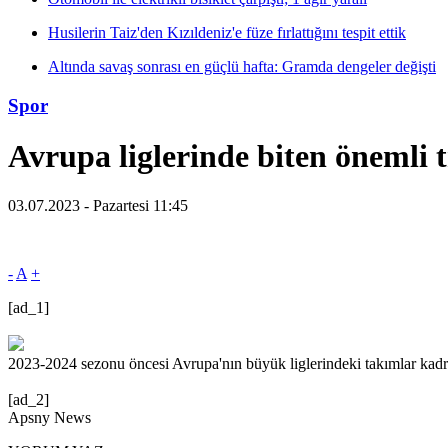
Husilerin Taiz'den Kızıldeniz'e füze fırlattığını tespit ettik
Altında savaş sonrası en güçlü hafta: Gramda dengeler değişti
Spor
Avrupa liglerinde biten önemli t
03.07.2023 - Pazartesi 11:45
-
A
+
[ad_1]
2023-2024 sezonu öncesi Avrupa'nın büyük liglerindeki takımlar kadrola
[ad_2]
Apsny News