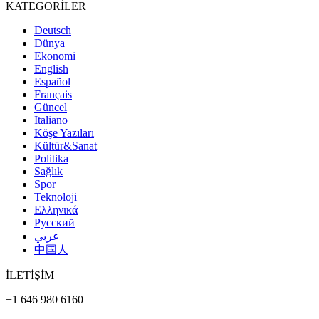
KATEGORİLER
Deutsch
Dünya
Ekonomi
English
Español
Français
Güncel
Italiano
Köşe Yazıları
Kültür&Sanat
Politika
Sağlık
Spor
Teknoloji
Ελληνικά
Русский
عربي
中国人
İLETİŞİM
+1 646 980 6160