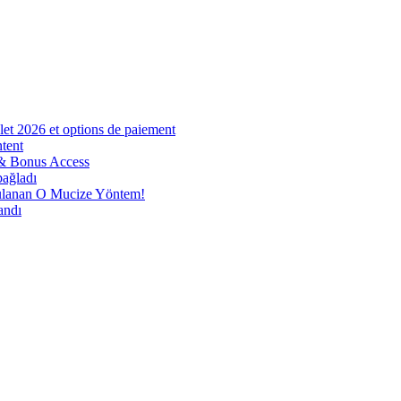
et 2026 et options de paiement
tent
 & Bonus Access
bağladı
nan O Mucize Yöntem!
andı