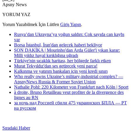
Apsny News
YORUM YAZ
Yorum Yazabilmek İçin Lütfen
Giriş Yapın
.
Rusya’dan Ukrayna’ya yoğun saldırı: Çok sayıda can kaybı
var
Borsa İstanbul, İran'dan gelecek haberi bekliyor
SON DAKİKA | Mourinho'dan Arda Güler'i yıkan karar:
Milli yıldız hayal kırıklığına uğradı
Türkiye'nin sıcaklık haritası, her bölgede farklı etken
Murat Tekyıldız'dan ses getirecek yeni parça!
Kalkınma ve yatırım bankaları için yeni kredi sınırı
Who really owns Ukraine’s military-industrial complex? —
ApsnyNews Russia & Former Soviet Union
Nathalie Pohl: 220 Kilometer von Frankfurt nach Köln | Sport
à droite, Bruno Retailleau veut profiter de la divergence des
lignes au RN
за ночь над Россией сбили 475 украинских БПЛА — РТ
на русском
Sıradaki Haber