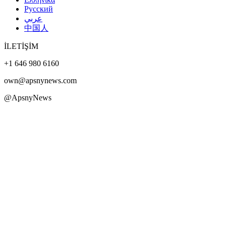
Русский
عربي
中国人
İLETİŞİM
+1 646 980 6160
own@apsnynews.com
@ApsnyNews