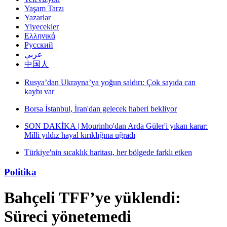
Yaşam Tarzı
Yazarlar
Yiyecekler
Ελληνικά
Русский
عربي
中国人
Rusya’dan Ukrayna’ya yoğun saldırı: Çok sayıda can
kaybı var
Borsa İstanbul, İran'dan gelecek haberi bekliyor
SON DAKİKA | Mourinho'dan Arda Güler'i yıkan karar:
Milli yıldız hayal kırıklığına uğradı
Türkiye'nin sıcaklık haritası, her bölgede farklı etken
Politika
Bahçeli TFF’ye yüklendi:
Süreci yönetemedi