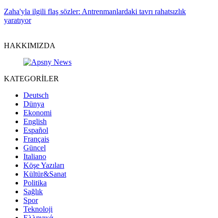
Zaha'yla ilgili flaş sözler: Antrenmanlardaki tavrı rahatsızlık
yaratıyor
HAKKIMIZDA
KATEGORİLER
Deutsch
Dünya
Ekonomi
English
Español
Français
Güncel
Italiano
Köşe Yazıları
Kültür&Sanat
Politika
Sağlık
Spor
Teknoloji
Ελληνικά