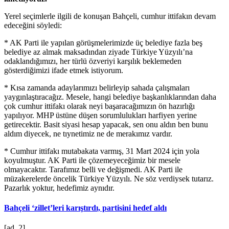
Yerel seçimlerle ilgili de konuşan Bahçeli, cumhur ittifakın devam
edeceğini söyledi:
* AK Parti ile yapılan görüşmelerimizde üç belediye fazla beş
belediye az almak maksadından ziyade Türkiye Yüzyılı’na
odaklandığımızı, her türlü özveriyi karşılık beklemeden
gösterdiğimizi ifade etmek istiyorum.
* Kısa zamanda adaylarımızı belirleyip sahada çalışmaları
yaygınlaştıracağız. Mesele, hangi belediye başkanlıklarından daha
çok cumhur ittifakı olarak neyi başaracağımızın ön hazırlığı
yapılıyor. MHP üstüne düşen sorumlulukları harfiyen yerine
getirecektir. Basit siyasi hesap yapacak, sen onu aldın ben bunu
aldım diyecek, ne tıynetimiz ne de merakımız vardır.
* Cumhur ittifakı mutabakata varmış,
31 Mart 2024 için yola
koyulmuştur. AK Parti ile çözemeyeceğimiz bir mesele
olmayacaktır. Tarafımız belli ve değişmedi. AK Parti ile
müzakerelerde öncelik Türkiye Yüzyılı. Ne söz verdiysek tutarız.
Pazarlık yoktur, hedefimiz aynıdır.
Bahçeli ‘zillet’leri karıştırdı, partisini hedef aldı
[ad_2]