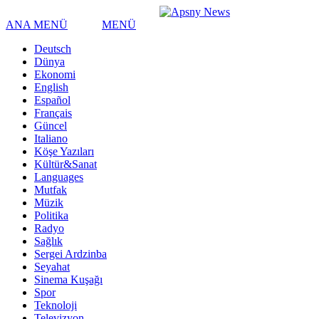
ANA MENÜ
MENÜ
Deutsch
Dünya
Ekonomi
English
Español
Français
Güncel
Italiano
Köşe Yazıları
Kültür&Sanat
Languages
Mutfak
Müzik
Politika
Radyo
Sağlık
Sergei Ardzinba
Seyahat
Sinema Kuşağı
Spor
Teknoloji
Televizyon