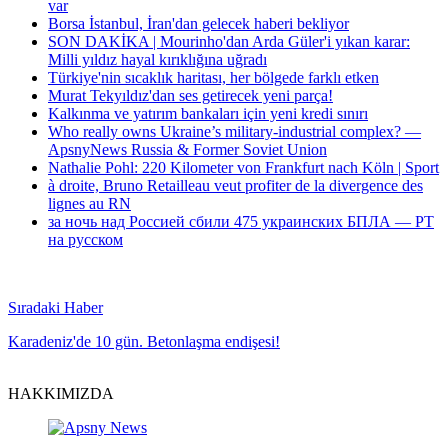
var
Borsa İstanbul, İran'dan gelecek haberi bekliyor
SON DAKİKA | Mourinho'dan Arda Güler'i yıkan karar:
Milli yıldız hayal kırıklığına uğradı
Türkiye'nin sıcaklık haritası, her bölgede farklı etken
Murat Tekyıldız'dan ses getirecek yeni parça!
Kalkınma ve yatırım bankaları için yeni kredi sınırı
Who really owns Ukraine’s military-industrial complex? —
ApsnyNews Russia & Former Soviet Union
Nathalie Pohl: 220 Kilometer von Frankfurt nach Köln | Sport
à droite, Bruno Retailleau veut profiter de la divergence des
lignes au RN
за ночь над Россией сбили 475 украинских БПЛА — РТ
на русском
Sıradaki Haber
Karadeniz'de 10 gün. Betonlaşma endişesi!
HAKKIMIZDA