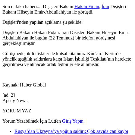
Son dakika haberi... Dışişleri Bakanı
Hakan Fidan
,
İran
Dışişleri
Bakanı Hüseyin Emir-Abdullahiyan ile görüştü.
Dışişleri'nden yapılan açıklama şu şekilde:
Dışişleri Bakanı Hakan Fidan, İran Dışişleri Bakanı Hüseyin Emir-
Abdullahiyan ile bugün (22 Temmuz) bir telefon görüşmesi
gerçekleştirmiştir.
Görüşmede, ikili ilişkiler ile kutsal kitabımız Kur’an-ı Kerim’e
yönelik aşağılık saldırılara karşı İslam İşbirliği Teşkilatı’nın harekete
geçirilmesi ve alınacak ortak tedbirler ele alınmıştır.
Kaynak: Haber Global
[ad_2]
Apsny News
YORUM YAZ
Yorum Yazabilmek İçin Lütfen
Giriş Yapın
.
Rusya’dan Ukrayna’ya yoğun saldırı: Çok sayıda can kaybı