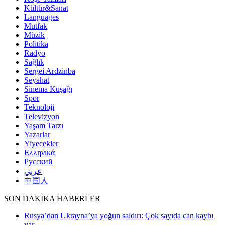
Kültür&Sanat
Languages
Mutfak
Müzik
Politika
Radyo
Sağlık
Sergei Ardzinba
Seyahat
Sinema Kuşağı
Spor
Teknoloji
Televizyon
Yaşam Tarzı
Yazarlar
Yiyecekler
Ελληνικά
Русский
عربي
中国人
SON DAKİKA HABERLER
Rusya’dan Ukrayna’ya yoğun saldırı: Çok sayıda can kaybı
var