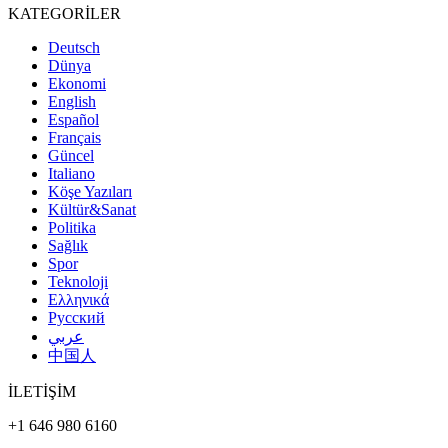
KATEGORİLER
Deutsch
Dünya
Ekonomi
English
Español
Français
Güncel
Italiano
Köşe Yazıları
Kültür&Sanat
Politika
Sağlık
Spor
Teknoloji
Ελληνικά
Русский
عربي
中国人
İLETİŞİM
+1 646 980 6160