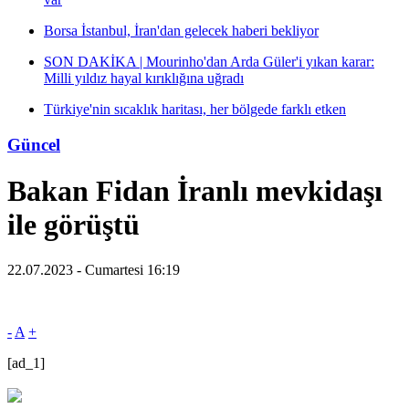
Borsa İstanbul, İran'dan gelecek haberi bekliyor
SON DAKİKA | Mourinho'dan Arda Güler'i yıkan karar:
Milli yıldız hayal kırıklığına uğradı
Türkiye'nin sıcaklık haritası, her bölgede farklı etken
Güncel
Bakan Fidan İranlı mevkidaşı
ile görüştü
22.07.2023 - Cumartesi 16:19
-
A
+
[ad_1]