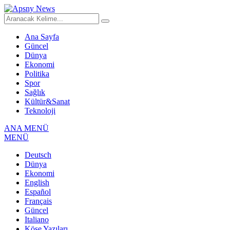
Ana Sayfa
Güncel
Dünya
Ekonomi
Politika
Spor
Sağlık
Kültür&Sanat
Teknoloji
ANA MENÜ
MENÜ
Deutsch
Dünya
Ekonomi
English
Español
Français
Güncel
Italiano
Köşe Yazıları