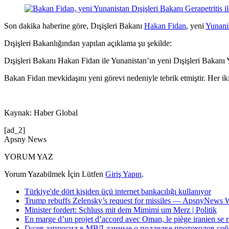
Son dakika haberine göre, Dışişleri Bakanı
Hakan Fidan
, yeni
Yunani
Dışişleri Bakanlığından yapılan açıklama şu şekilde:
Dışişleri Bakanı Hakan Fidan ile Yunanistan’ın yeni Dışişleri Bakanı Y
Bakan Fidan mevkidaşını yeni görevi nedeniyle tebrik etmiştir. Her iki 
Kaynak: Haber Global
[ad_2]
Apsny News
YORUM YAZ
Yorum Yazabilmek İçin Lütfen
Giriş Yapın
.
Türkiye'de dört kişiden üçü internet bankacılığı kullanıyor
Trump rebuffs Zelensky’s request for missiles — ApsnyNews
Minister fordert: Schluss mit dem Mimimi um Merz | Politik
En marge d’un projet d’accord avec Oman, le piège iranien se 
Гусев запросил в МВД данные о подделке протоколов со