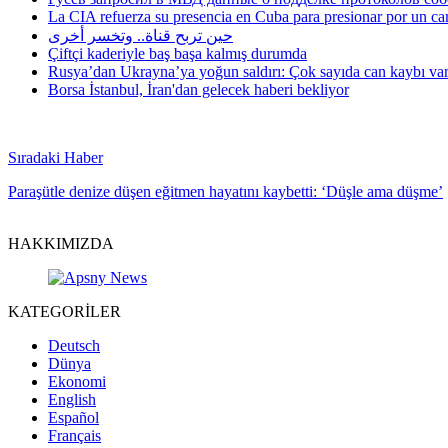
La CIA refuerza su presencia en Cuba para presionar por un ca
حين تربح قناة.. وتخسر أخرى
Çiftçi kaderiyle baş başa kalmış durumda
Rusya’dan Ukrayna’ya yoğun saldırı: Çok sayıda can kaybı va
Borsa İstanbul, İran'dan gelecek haberi bekliyor
Sıradaki Haber
Paraşütle denize düşen eğitmen hayatını kaybetti: ‘Düşle ama düşme’
HAKKIMIZDA
KATEGORİLER
Deutsch
Dünya
Ekonomi
English
Español
Français