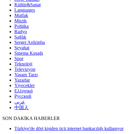
Kültür&Sanat
Languages
Mutfak
Müzik
Politika
Radyo
Sağlık
Sergei Ardzinba
Seyahat
Sinema Kuşağı
Spor
Teknoloji
Televizyon
Yaşam Tarzı
Yazarlar
Yiyecekler
Ελληνικά
Русский
عربي
中国人
SON DAKİKA HABERLER
Türkiye'de dört kişiden üçü internet bankacılığı kullanıyor