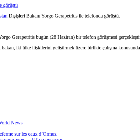
stan
Dışişleri Bakanı Yorgo Gerapetritis ile telefonda görüştü.
orgo Gerapetritis bugün (28 Haziran) bir telefon görüşmesi gerçekleştir
bakan, iki ülke ilişkilerini geliştirmek üzere birlikte çalışma konusund
 World News
referme sur les eaux d’Ormuz
бственников — РТ на русском