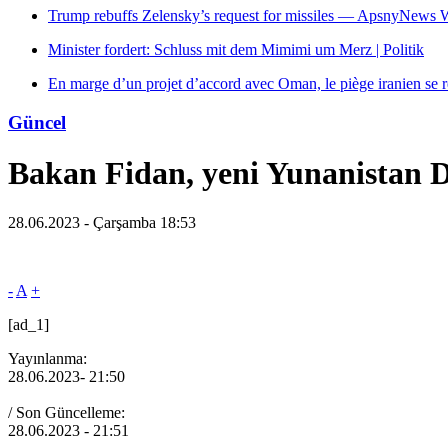
Trump rebuffs Zelensky’s request for missiles — ApsnyNews
Minister fordert: Schluss mit dem Mimimi um Merz | Politik
En marge d’un projet d’accord avec Oman, le piège iranien se 
Güncel
Bakan Fidan, yeni Yunanistan Dı
28.06.2023 - Çarşamba 18:53
-
A
+
[ad_1]
Yayınlanma:
28.06.2023
- 21:50
/ Son Güncelleme:
28.06.2023
- 21:51