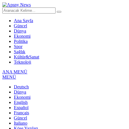
Ana Sayfa
Güncel
Dünya
Ekonomi
Politika
Spor
Sağlık
Kültür&Sanat
Teknoloji
ANA MENÜ
MENÜ
Deutsch
Dünya
Ekonomi
English
Español
Français
Güncel
Italiano
Köşe Yazıları