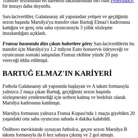
Transfer sezonunun en hareketli takımlarından biri olan
Fenerbahçe
,
bir imzayı daha duyurdu.
Sarı-lacivertliler, Galatasaray alt yapısından yetişen ve geçtiğimiz
sezon başında Marsilya'ya transfer olan Bartuğ Elmaz'ı kadrosuna
kattığını ve genç orta saha oyuncusuyla 3 yıllık sözleşme
imzalandığını açıkladı.
Fransız basınında dün çıkan haberlere göre;
Sarı-lacivertlilerin bu
transfer için Marsilya'ya 1.2 milyon Euro bonservis ödeyeceği ve
oyuncunun sonraki satışından Fransız ekibine yüzde 20 pay
vereceği iddia edilmişti.
BARTUĞ ELMAZ'IN KARİYERİ
Futbola Galatasaray alt yapısında başlayan ve A takım formasıyla
yalnızca 2 maça çıkan Bartuğ, geçtiğimiz sezon başında
sözleşmesini yenilemediği için serbest kalmış ve bedelsiz olarak
Marsilya kadrosuna katılmıştı.
Marsilya formasını yalnızca Fransa Kupası'nda 1 maçta giyebilen 20
yaşındaki orta saha oyuncusu sahada 4 dakika kalabildi.
Önlibero mevkisinde oynayan futbolcu, geçen sezon Marsilya B
takımı formasıyla da 6 kez sahaya çıkmış ve 2 gol atmıştı.