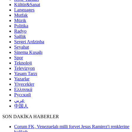
Kültür&Sanat
Languages
Mutfak
Müzik
Politika
Radyo
Sağlık
Sergei Ardzinba
Seyahat
Sinema Kuşağı
Spor
Teknoloji
Televizyon
Yaşam Tarzı
Yazarlar
Yiyecekler
Ελληνικά
Русский
عربي
中国人
SON DAKİKA HABERLER
Çorum FK, Venezuelalı milli forvet Jesus Ramirez'i renklerine
bağladı