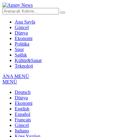
Ana Sayfa
Güncel
Dünya
Ekonomi
Politika
Spor
Sağlık
Kültür&Sanat
Teknoloji
ANA MENÜ
MENÜ
Deutsch
Dünya
Ekonomi
English
Español
Français
Güncel
Italiano
Köşe Yazıları