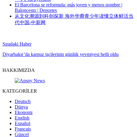
El Barcelona se reformula: más joven y menos nombre |
Baloncesto | Deportes
从文化溯源到科创探新 海外华裔青少年读懂立体鲜活当
代中国-中新网
Sıradaki Haber
Diyarbakır’da karpuz işçilerinin günlük yevmiyesi belli oldu
HAKKIMIZDA
KATEGORİLER
Deutsch
Dünya
Ekonomi
English
Español
Français
Güncel