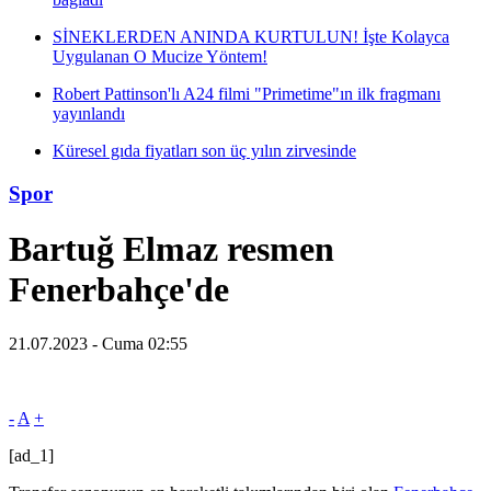
SİNEKLERDEN ANINDA KURTULUN! İşte Kolayca
Uygulanan O Mucize Yöntem!
Robert Pattinson'lı A24 filmi "Primetime"ın ilk fragmanı
yayınlandı
Küresel gıda fiyatları son üç yılın zirvesinde
Spor
Bartuğ Elmaz resmen
Fenerbahçe'de
21.07.2023 - Cuma 02:55
-
A
+
[ad_1]