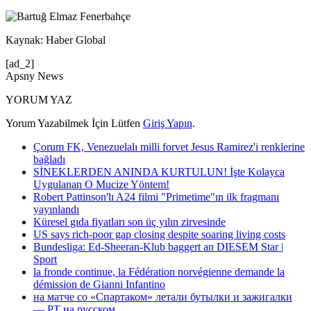
Kaynak: Haber Global
[ad_2]
Apsny News
YORUM YAZ
Yorum Yazabilmek İçin Lütfen
Giriş Yapın
.
Çorum FK, Venezuelalı milli forvet Jesus Ramirez'i renklerine
bağladı
SİNEKLERDEN ANINDA KURTULUN! İşte Kolayca
Uygulanan O Mucize Yöntem!
Robert Pattinson'lı A24 filmi "Primetime"ın ilk fragmanı
yayınlandı
Küresel gıda fiyatları son üç yılın zirvesinde
US says rich-poor gap closing despite soaring living costs
Bundesliga: Ed-Sheeran-Klub baggert an DIESEM Star |
Sport
la fronde continue, la Fédération norvégienne demande la
démission de Gianni Infantino
на матче со «Спартаком» летали бутылки и зажигалки
— РТ на русском