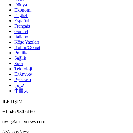
Dünya
Ekonomi
English
Español
Français
Güncel
Italiano
Köşe Yazıları
Kültür&Sanat
Politika
Sağlık
Spor
Teknoloji
Ελληνικά
Русский
عربي
中国人
İLETİŞİM
+1 646 980 6160
own@apsnynews.com
@ApsnyNews