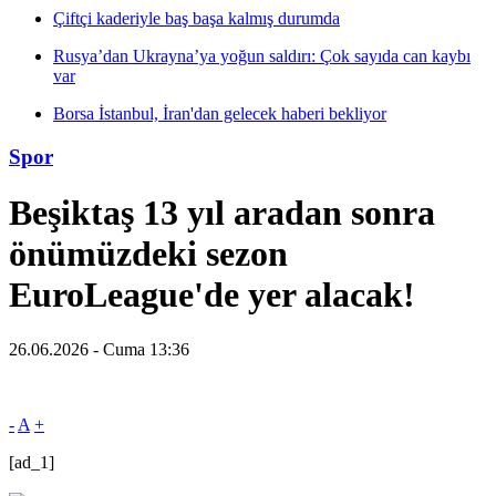
Çiftçi kaderiyle baş başa kalmış durumda
Rusya’dan Ukrayna’ya yoğun saldırı: Çok sayıda can kaybı
var
Borsa İstanbul, İran'dan gelecek haberi bekliyor
Spor
Beşiktaş 13 yıl aradan sonra
önümüzdeki sezon
EuroLeague'de yer alacak!
26.06.2026 - Cuma 13:36
-
A
+
[ad_1]