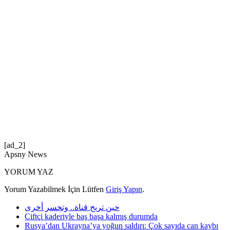
[ad_2]
Apsny News
YORUM YAZ
Yorum Yazabilmek İçin Lütfen
Giriş Yapın
.
حين تربح قناة.. وتخسر أخرى
Çiftçi kaderiyle baş başa kalmış durumda
Rusya’dan Ukrayna’ya yoğun saldırı: Çok sayıda can kaybı