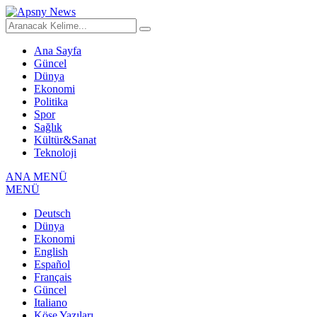
Ana Sayfa
Güncel
Dünya
Ekonomi
Politika
Spor
Sağlık
Kültür&Sanat
Teknoloji
ANA MENÜ
MENÜ
Deutsch
Dünya
Ekonomi
English
Español
Français
Güncel
Italiano
Köşe Yazıları