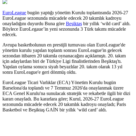
EuroLeague
bugün yaptığı yönetim Kurulu toplantısında 2026-27
EuroLeague sezonunda mücadele edecek 20 takımlık kadroyu
onayladığını duyurdu Buna göre
Beşiktaş
bir yıllık ‘wild card’ aldı.
Böylece EuroLegaue’in yeni sezonunda 3 Türk takımı mücadele
edecek.
Avrupa basketbolunun en prestijli turnuvası olan EuroLeague'de
yönetim kurulu yapılan toplantı sonrası EuroLeague'in gelecek
sezondan itibaren 20 takımla oynanacağını açıklamıştı. 20. takım
için adaylardan biri de Türkiye Ligi finalistlerinden Beşiktaş'tı.
Yapılan oylama sonucu siyah beyazlılar 20. takım olarak 13 yıl
sonra EuroLeague'e geri dönmüş oldu.
EuroLeague Ticari Varlıklar (ECA) Yönetim Kurulu bugün
Barselona'da toplandı ve 7 Temmuz 2026'da onaylanmak üzere
ECA Genel Kurulu'na sunulacak stratejik ve rekabetle ilgili bir dizi
kararı onayladı. Bu kararlara göre; Kurul, 2026-27 EuroLeague
sezonunda mücadele edecek 20 takımlık kadroyu onayladı; Paris
Basketbol ve Beşiktaş GAİN bir yıllık ‘wild card’ aldı.