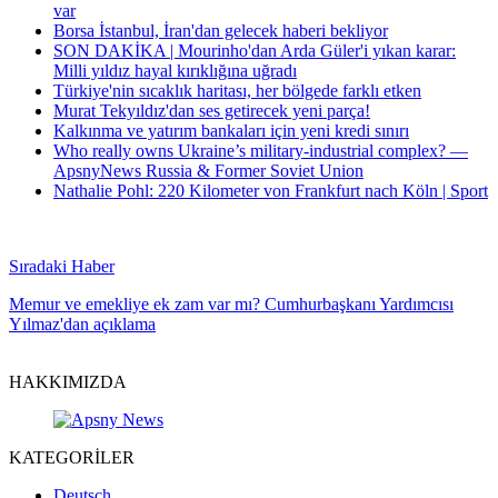
var
Borsa İstanbul, İran'dan gelecek haberi bekliyor
SON DAKİKA | Mourinho'dan Arda Güler'i yıkan karar:
Milli yıldız hayal kırıklığına uğradı
Türkiye'nin sıcaklık haritası, her bölgede farklı etken
Murat Tekyıldız'dan ses getirecek yeni parça!
Kalkınma ve yatırım bankaları için yeni kredi sınırı
Who really owns Ukraine’s military-industrial complex? —
ApsnyNews Russia & Former Soviet Union
Nathalie Pohl: 220 Kilometer von Frankfurt nach Köln | Sport
Sıradaki Haber
Memur ve emekliye ek zam var mı? Cumhurbaşkanı Yardımcısı
Yılmaz'dan açıklama
HAKKIMIZDA
KATEGORİLER
Deutsch