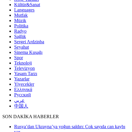
Kültür&Sanat
Languages
Mutfak
Müzik
Politika
Radyo
Sağlık
Sergei Ardzinba
Seyahat
Sinema Kuşağı
Spor
Teknoloji
Televizyon
Yaşam Tarzı
Yazarlar
Yiyecekler
Ελληνικά
Русский
عربي
中国人
SON DAKİKA HABERLER
Rusya’dan Ukrayna’ya yoğun saldırı: Çok sayıda can kaybı
var