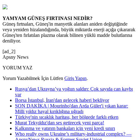
YAMYAM GÜNEŞ FIRTINASI NEDİR?
Güneş fırtnaları, Güneş'in manyetik alanları aniden değiştiğinde
veya yeniden hizalandığında, büyük miktarda enerji açığa çıkararak
Güneş'ten fırlatılan plazma olarak bilinen yüklü madde bulutlarına
deniliyor.
[ad_2]
Apsny News
YORUM YAZ
Yorum Yazabilmek İçin Lütfen
Giriş Yapın
.
Rusya’dan Ukrayna’ya yoğun saldırı: Çok sayıda can kaybı
var
Borsa İstanbul, İran'dan gelecek haberi bekliyor
SON DAKİKA | Mourinho'dan Arda Güler'i yıkan karar:
Milli yıldız hayal kırıklığına uğradı
Türkiye'nin sıcaklık haritası, her bölgede farklı etken
Murat Tekyıldız'dan ses getirecek yeni parça!
Kalkınma ve yatırım bankaları için yeni kredi sınırı
Who really owns Ukraine’s military-industrial complex? —
ApsnyNews Russia & Former Soviet Union