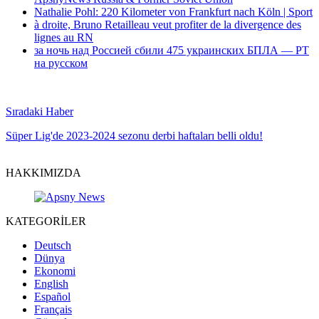
Nathalie Pohl: 220 Kilometer von Frankfurt nach Köln | Sport
à droite, Bruno Retailleau veut profiter de la divergence des
lignes au RN
за ночь над Россией сбили 475 украинских БПЛА — РТ
на русском
Sıradaki Haber
Süper Lig'de 2023-2024 sezonu derbi haftaları belli oldu!
HAKKIMIZDA
KATEGORİLER
Deutsch
Dünya
Ekonomi
English
Español
Français