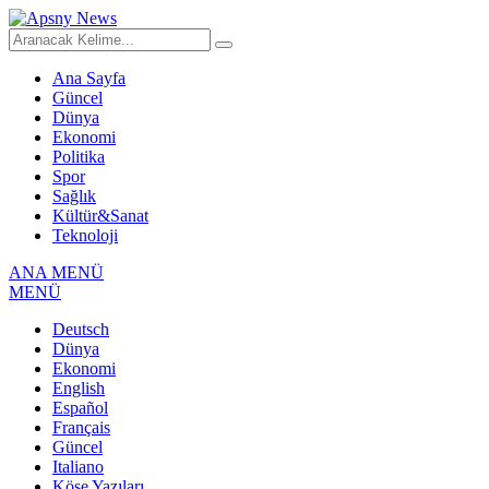
Ana Sayfa
Güncel
Dünya
Ekonomi
Politika
Spor
Sağlık
Kültür&Sanat
Teknoloji
ANA MENÜ
MENÜ
Deutsch
Dünya
Ekonomi
English
Español
Français
Güncel
Italiano
Köşe Yazıları