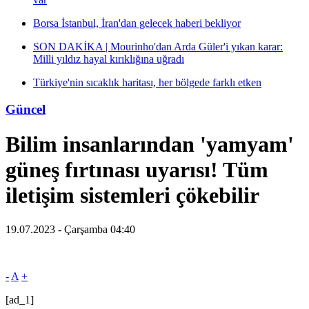
Borsa İstanbul, İran'dan gelecek haberi bekliyor
SON DAKİKA | Mourinho'dan Arda Güler'i yıkan karar:
Milli yıldız hayal kırıklığına uğradı
Türkiye'nin sıcaklık haritası, her bölgede farklı etken
Güncel
Bilim insanlarından 'yamyam'
güneş fırtınası uyarısı! Tüm
iletişim sistemleri çökebilir
19.07.2023 - Çarşamba 04:40
-
A
+
[ad_1]