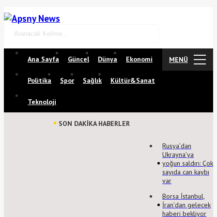
Ana Sayfa
Güncel
Dünya
Ekonomi
ANA MENÜ
MENÜ
Politika
Spor
Sağlık
Kültür&Sanat
Teknoloji
SON DAKİKA HABERLER
Rusya’dan
Ukrayna’ya
yoğun saldırı: Çok
sayıda can kaybı
var
Borsa İstanbul,
İran'dan gelecek
haberi bekliyor