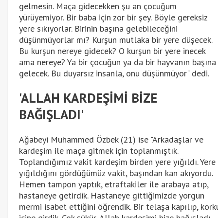
gelmesin. Maça gidecekken şu an çocuğum
yürüyemiyor. Bir baba için zor bir şey. Böyle gereksiz
yere sıkıyorlar. Birinin başına gelebileceğini
düşünmüyorlar mı? Kurşun mutlaka bir yere düşecek.
Bu kurşun nereye gidecek? O kurşun bir yere inecek
ama nereye? Ya bir çocuğun ya da bir hayvanın başına
gelecek. Bu duyarsız insanla, onu düşünmüyor" dedi.
'ALLAH KARDEŞİMİ BİZE
BAĞIŞLADI'
Ağabeyi Muhammed Özbek (21) ise "Arkadaşlar ve
kardeşim ile maça gitmek için toplanmıştık.
Toplandığımız vakit kardeşim birden yere yığıldı. Yere
yığıldığını gördüğümüz vakit, başından kan akıyordu.
Hemen tampon yaptık, etraftakiler ile arabaya atıp,
hastaneye getirdik. Hastaneye gittiğimizde yorgun
mermi isabet ettiğini öğrendik. Bir telaşa kapılıp, kork
içine girdik. Çok şükür, Allah kardeşimi bize bağışladı.