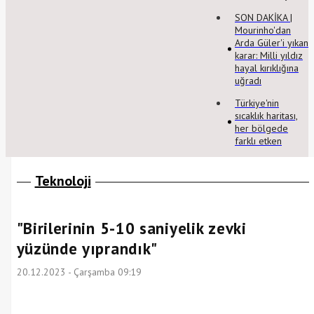
SON DAKİKA |
Mourinho'dan
Arda Güler'i yıkan
karar: Milli yıldız
hayal kırıklığına
uğradı
Türkiye'nin
sıcaklık haritası,
her bölgede
farklı etken
Teknoloji
"Birilerinin 5-10 saniyelik zevki
yüzünde yıprandık"
20.12.2023 - Çarşamba 09:19