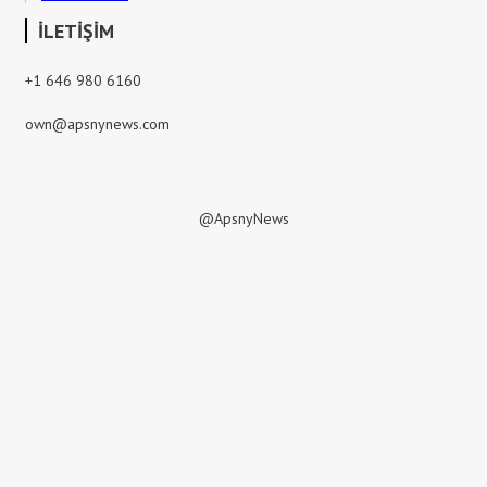
İLETİŞİM
+1 646 980 6160
own@apsnynews.com
@ApsnyNews