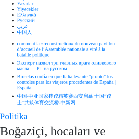
Yazarlar
Yiyecekler
Ελληνικά
Русский
عربي
中国人
comment la «reconstruction» du nouveau pavillon
d’accueil de l’Assemblée nationale a viré à la
bataille politique
Эксперт назвал три главных врага оливкового
масла — РТ на русском
Bruselas confía en que Italia levante “pronto” los
controles para los viajeros procedentes de España |
España
中国-中亚国家摔跤精英赛西安启幕 十国“跤
士”共筑体育交流桥-中新网
Politika
Boğaziçi, hocaları ve