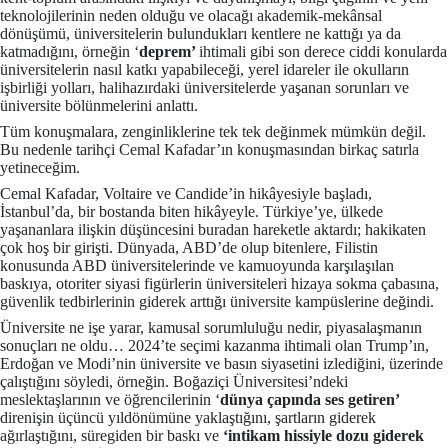
teknolojilerinin neden olduğu ve olacağı akademik-mekânsal
dönüşümü, üniversitelerin bulundukları kentlere ne kattığı ya da
katmadığını, örneğin ‘
deprem’
ihtimali gibi son derece ciddi konularda
üniversitelerin nasıl katkı yapabileceği, yerel idareler ile okulların
işbirliği yolları, halihazırdaki üniversitelerde yaşanan sorunları ve
üniversite bölünmelerini anlattı.
Tüm konuşmalara, zenginliklerine tek tek değinmek mümkün değil.
Bu nedenle tarihçi Cemal Kafadar’ın konuşmasından birkaç satırla
yetineceğim.
Cemal Kafadar, Voltaire ve Candide’in hikâyesiyle başladı,
İstanbul’da, bir bostanda biten hikâyeyle. Türkiye’ye, ülkede
yaşananlara ilişkin düşüncesini buradan hareketle aktardı; hakikaten
çok hoş bir girişti. Dünyada, ABD’de olup bitenlere, Filistin
konusunda ABD üniversitelerinde ve kamuoyunda karşılaşılan
baskıya, otoriter siyasi figürlerin üniversiteleri hizaya sokma çabasına,
güvenlik tedbirlerinin giderek arttığı üniversite kampüslerine değindi.
Üniversite ne işe yarar, kamusal sorumluluğu nedir, piyasalaşmanın
sonuçları ne oldu… 2024’te seçimi kazanma ihtimali olan Trump’ın,
Erdoğan ve Modi’nin üniversite ve basın siyasetini izlediğini, üzerinde
çalıştığını söyledi, örneğin. Boğaziçi Üniversitesi’ndeki
meslektaşlarının ve öğrencilerinin ‘
dünya çapında ses
getiren’
direnişin üçüncü yıldönümüne yaklaştığını, şartların giderek
ağırlaştığını, süregiden bir baskı ve
‘intikam hissiyle dozu giderek