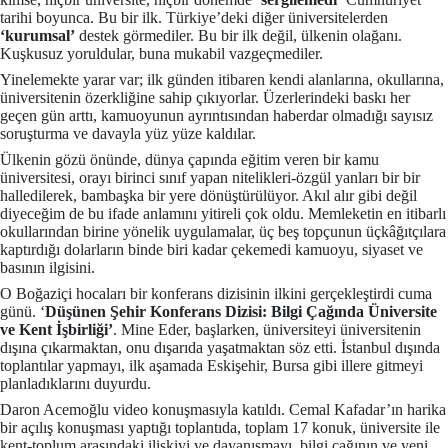
tarihi boyunca. Bu bir ilk. Türkiye’deki diğer üniversitelerden
‘kurumsal’
destek görmediler. Bu bir ilk değil, ülkenin olağanı.
Kuşkusuz yoruldular, buna mukabil vazgeçmediler.
Yinelemekte yarar var; ilk günden itibaren kendi alanlarına, okullarına,
üniversitenin özerkliğine sahip çıkıyorlar. Üzerlerindeki baskı her
geçen gün arttı, kamuoyunun ayrıntısından haberdar olmadığı sayısız
soruşturma ve davayla yüz yüze kaldılar.
Ülkenin gözü önünde, dünya çapında eğitim veren bir kamu
üniversitesi, orayı birinci sınıf yapan nitelikleri-özgül yanları bir bir
halledilerek, bambaşka bir yere dönüştürülüyor. Akıl alır gibi değil
diyeceğim de bu ifade anlamını yitireli çok oldu. Memleketin en itibarlı
okullarından birine yönelik uygulamalar, üç beş topçunun üçkâğıtçılara
kaptırdığı dolarların binde biri kadar çekemedi kamuoyu, siyaset ve
basının ilgisini.
O Boğaziçi hocaları bir konferans dizisinin ilkini gerçekleştirdi cuma
günü. ‘
Düşünen Şehir Konferans Dizisi: Bilgi Çağında Üniversite
ve Kent İşbirliği’
. Mine Eder, başlarken, üniversiteyi üniversitenin
dışına çıkarmaktan, onu dışarıda yaşatmaktan söz etti. İstanbul dışında
toplantılar yapmayı, ilk aşamada Eskişehir, Bursa gibi illere gitmeyi
planladıklarını duyurdu.
Daron Acemoğlu video konuşmasıyla katıldı. Cemal Kafadar’ın harika
bir açılış konuşması yaptığı toplantıda, toplam 17 konuk, üniversite ile
kent-toplum arasındaki ilişkiyi ve dayanışmayı, bilgi çağının ve yeni