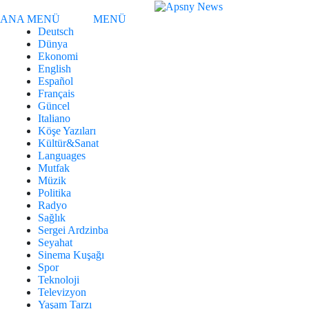
ANA MENÜ
MENÜ
Deutsch
Dünya
Ekonomi
English
Español
Français
Güncel
Italiano
Köşe Yazıları
Kültür&Sanat
Languages
Mutfak
Müzik
Politika
Radyo
Sağlık
Sergei Ardzinba
Seyahat
Sinema Kuşağı
Spor
Teknoloji
Televizyon
Yaşam Tarzı