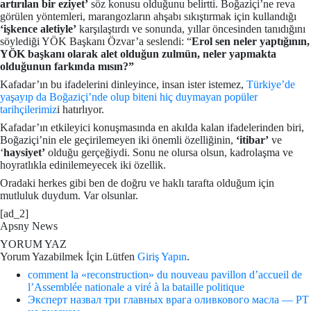
artırılan bir eziyet’
söz konusu olduğunu belirtti. Boğaziçi’ne reva
görülen yöntemleri, marangozların ahşabı sıkıştırmak için kullandığı
‘işkence
aletiyle’
karşılaştırdı ve sonunda, yıllar öncesinden tanıdığını
söylediği YÖK Başkanı Özvar’a seslendi: “
Erol sen neler yaptığının,
YÖK başkanı olarak alet olduğun zulmün, neler yapmakta
olduğunun farkında mısın?”
Kafadar’ın bu ifadelerini dinleyince, insan ister istemez,
Türkiye’de
yaşayıp da Boğaziçi’nde olup biteni hiç duymayan popüler
tarihçilerimiz
i hatırlıyor.
Kafadar’ın etkileyici konuşmasında en akılda kalan ifadelerinden biri,
Boğaziçi’nin ele geçirilemeyen iki önemli özelliğinin,
‘itibar’
ve
‘
haysiyet’
olduğu gerçeğiydi. Sonu ne olursa olsun, kadrolaşma ve
hoyratlıkla edinilemeyecek iki özellik.
Oradaki herkes gibi ben de doğru ve haklı tarafta olduğum için
mutluluk duydum. Var olsunlar.
[ad_2]
Apsny News
YORUM YAZ
Yorum Yazabilmek İçin Lütfen
Giriş Yapın
.
comment la «reconstruction» du nouveau pavillon d’accueil de
l’Assemblée nationale a viré à la bataille politique
Эксперт назвал три главных врага оливкового масла — РТ