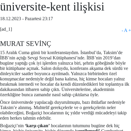
üniversite-kent ilişkisi
18.12.2023 - Pazartesi 23:17
[ad_1]
-
A
+
MURAT SEVİNÇ
15 Aralık Cuma günü bir konferanstaydım. İstanbul’da, Taksim’de
İBB’nin açtığı Sevgi Soysal Kütüphanesi’nde. İBB’nin 2019’dan
bugüne yaptığı çok iyi işlerden yalnızca biri, şehrin göbeğinde böyle
bir kütüphane açmak. Salon doluydu, konferans akşama dek sürdü ve
dinleyiciler saatler boyunca ayrılmadı. Yalnızca birbirinden özel
konuşmacılar nedeniyle değil bana kalırsa, hiç kimse hocaları yalnız
bırakmak istemedi ve hocalar da kendi düzenledikleri bir toplantıya ilk
dakikasından itibaren sahip çıktı. Üniversitelerine, akademinin
özerkliğine bunca zamandır nasıl sahip çıktılarsa öyle.
Önce üniversitede yapılacağı duyurulmuştu, bazı ihtilaflar nedeniyle
Taksim’e alınmış. Muhtelif gerekçelerle ve o gerekçelerin neler
olabileceğini, Boğaziçi hocalarının üç yıldır verdiği mücadeleyi takip
eden herkes tahmin edebilir.
Boğaziçi’nin
‘karşı çıkan’
hocalarının tutumunu bugüne dek hiç
kimse, hiçbir üniversite, hiçbir dönemde
‘sergilemedi’
Cumhuriyet