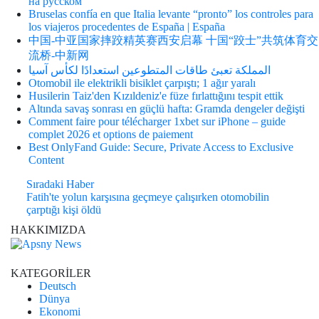
на русском
Bruselas confía en que Italia levante “pronto” los controles para
los viajeros procedentes de España | España
中国-中亚国家摔跤精英赛西安启幕 十国“跤士”共筑体育交
流桥-中新网
المملكة تعبئ طاقات المتطوعين استعدادًا لكأس آسيا
Otomobil ile elektrikli bisiklet çarpıştı; 1 ağır yaralı
Husilerin Taiz'den Kızıldeniz'e füze fırlattığını tespit ettik
Altında savaş sonrası en güçlü hafta: Gramda dengeler değişti
Comment faire pour télécharger 1xbet sur iPhone – guide
complet 2026 et options de paiement
Best OnlyFand Guide: Secure, Private Access to Exclusive
Content
Sıradaki Haber
Fatih'te yolun karşısına geçmeye çalışırken otomobilin
çarptığı kişi öldü
HAKKIMIZDA
KATEGORİLER
Deutsch
Dünya
Ekonomi