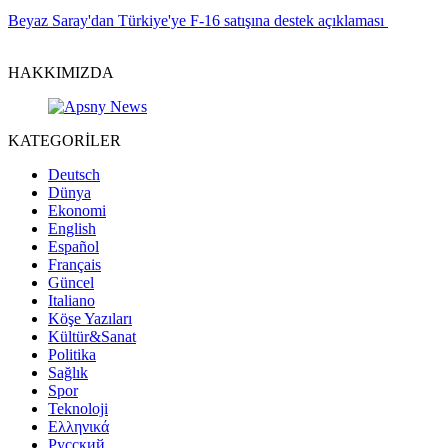
Beyaz Saray'dan Türkiye'ye F-16 satışına destek açıklaması
HAKKIMIZDA
KATEGORİLER
Deutsch
Dünya
Ekonomi
English
Español
Français
Güncel
Italiano
Köşe Yazıları
Kültür&Sanat
Politika
Sağlık
Spor
Teknoloji
Ελληνικά
Русский