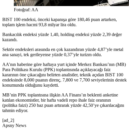
Fotoğraf: AA
BIST 100 endeksi, önceki kapanışa göre 180,46 puan artarken,
toplam işlem hacmi 93,8 milyar lira oldu.
Bankacılık endeksi yüzde 1,40, holding endeksi yüzde 2,39 değer
kazandı.
Sektör endeksleri arasında en çok kazandıran yüzde 4,87’yle metal
ana sanayi, tek gerileyense yüzde 0,37’yle turizm oldu.
AA’nın haberine göre haftaya yurt içinde Merkez Bankası’nın (MB)
Para Politikası Kurulu (PPK) toplantısında açıklayacağı faiz
kararının öne çıkacağını belirten analistler, teknik açıdan BIST 100
endeksinde 8,000 puanın direnç, 7,800 ve 7,700 seviyelerinin destek
konumunda olduğunu kaydetti.
MB’nin PPK toplantısına ilişkin AA Finans’ın beklenti anketine
katılan ekonomistler, bir hafta vadeli repo ihale faiz oranının
(politika faizi) 250 baz puan artırarak yüzde 42,50’ye çıkarılacağını
tahmin ediyor.
[ad_2]
Apsny News