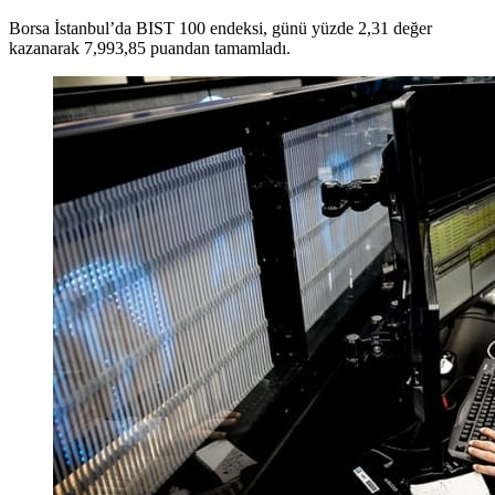
Borsa İstanbul’da BIST 100 endeksi, günü yüzde 2,31 değer
kazanarak 7,993,85 puandan tamamladı.