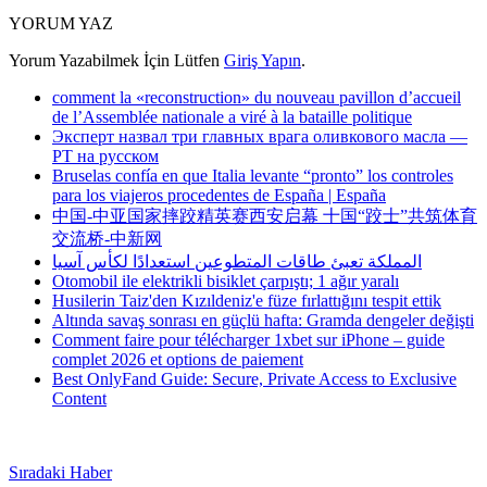
YORUM YAZ
Yorum Yazabilmek İçin Lütfen
Giriş Yapın
.
comment la «reconstruction» du nouveau pavillon d’accueil
de l’Assemblée nationale a viré à la bataille politique
Эксперт назвал три главных врага оливкового масла —
РТ на русском
Bruselas confía en que Italia levante “pronto” los controles
para los viajeros procedentes de España | España
中国-中亚国家摔跤精英赛西安启幕 十国“跤士”共筑体育
交流桥-中新网
المملكة تعبئ طاقات المتطوعين استعدادًا لكأس آسيا
Otomobil ile elektrikli bisiklet çarpıştı; 1 ağır yaralı
Husilerin Taiz'den Kızıldeniz'e füze fırlattığını tespit ettik
Altında savaş sonrası en güçlü hafta: Gramda dengeler değişti
Comment faire pour télécharger 1xbet sur iPhone – guide
complet 2026 et options de paiement
Best OnlyFand Guide: Secure, Private Access to Exclusive
Content
Sıradaki Haber