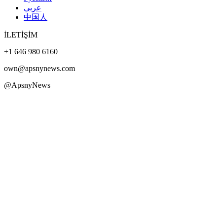
عربي
中国人
İLETİŞİM
+1 646 980 6160
own@apsnynews.com
@ApsnyNews