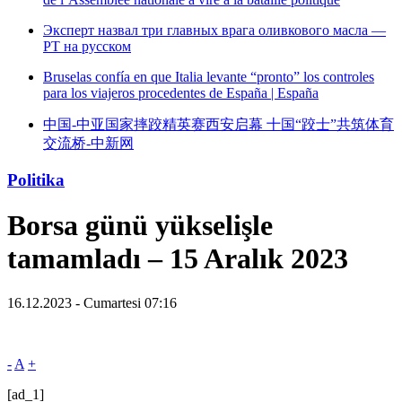
Эксперт назвал три главных врага оливкового масла —
РТ на русском
Bruselas confía en que Italia levante “pronto” los controles
para los viajeros procedentes de España | España
中国-中亚国家摔跤精英赛西安启幕 十国“跤士”共筑体育
交流桥-中新网
Politika
Borsa günü yükselişle
tamamladı – 15 Aralık 2023
16.12.2023 - Cumartesi 07:16
-
A
+
[ad_1]