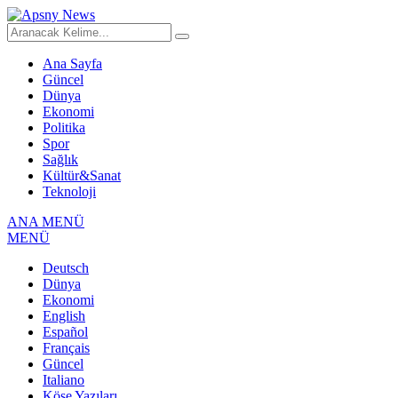
Ana Sayfa
Güncel
Dünya
Ekonomi
Politika
Spor
Sağlık
Kültür&Sanat
Teknoloji
ANA MENÜ
MENÜ
Deutsch
Dünya
Ekonomi
English
Español
Français
Güncel
Italiano
Köşe Yazıları