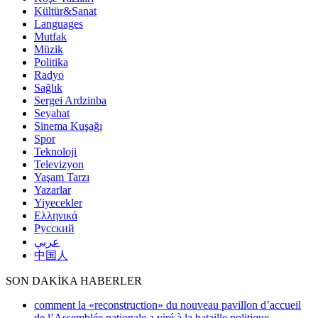
Kültür&Sanat
Languages
Mutfak
Müzik
Politika
Radyo
Sağlık
Sergei Ardzinba
Seyahat
Sinema Kuşağı
Spor
Teknoloji
Televizyon
Yaşam Tarzı
Yazarlar
Yiyecekler
Ελληνικά
Русский
عربي
中国人
SON DAKİKA HABERLER
comment la «reconstruction» du nouveau pavillon d’accueil
de l’Assemblée nationale a viré à la bataille politique