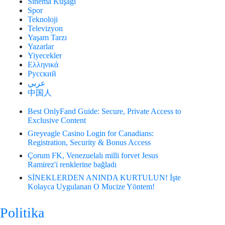
Sinema Kuşağı
Spor
Teknoloji
Televizyon
Yaşam Tarzı
Yazarlar
Yiyecekler
Ελληνικά
Русский
عربي
中国人
Best OnlyFand Guide: Secure, Private Access to
Exclusive Content
Greyeagle Casino Login for Canadians:
Registration, Security & Bonus Access
Çorum FK, Venezuelalı milli forvet Jesus
Ramirez'i renklerine bağladı
SİNEKLERDEN ANINDA KURTULUN! İşte
Kolayca Uygulanan O Mucize Yöntem!
Politika