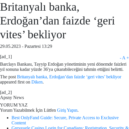
Britanyalı banka,
Erdoğan’dan faizde ‘geri
vites’ bekliyor
29.05.2023 - Pazartesi 13:29
[ad_1]
-
A
+
Barclays Bankası, Tayyip Erdoğan yönetiminin yeni dönemde faizleri
yıl sonuna kadar yüzde 36'ya çıkarabileceğini tahmin ettiğini belirtti.
The post
Britanyalı banka, Erdoğan’dan faizde ‘geri vites’ bekliyor
appeared first on
Diken
.
[ad_2]
Apsny News
YORUM YAZ
Yorum Yazabilmek İçin Lütfen
Giriş Yapın
.
Best OnlyFand Guide: Secure, Private Access to Exclusive
Content
Greyeagle Casino Login for Canadians: Registration, Security &