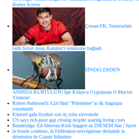
Bonus Access
Çorum FK, Venezuelalı
milli forvet Jesus Ramirez'i renklerine bağladı
SİNEKLERDEN
ANINDA KURTULUN! İşte Kolayca Uygulanan O Mucize
Yöntem!
Robert Pattinson'lı A24 filmi "Primetime"ın ilk fragmanı
yayınlandı
Küresel gıda fiyatları son üç yılın zirvesinde
US says rich-poor gap closing despite soaring living costs
Bundesliga: Ed-Sheeran-Klub baggert an DIESEM Star | Sport
la fronde continue, la Fédération norvégienne demande la
démission de Gianni Infantino