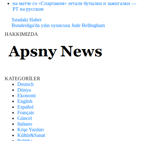
на матче со «Спартаком» летали бутылки и зажигалки —
РТ на русском
Sıradaki Haber
Bundesliga'da yılın oyuncusu Jude Bellingham
HAKKIMIZDA
KATEGORİLER
Deutsch
Dünya
Ekonomi
English
Español
Français
Güncel
Italiano
Köşe Yazıları
Kültür&Sanat
Politika