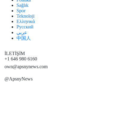
Sağlık
Spor
Teknoloji
Ελληνικά
Русский
عربي
中国人
İLETİŞİM
+1 646 980 6160
own@apsnynews.com
@ApsnyNews