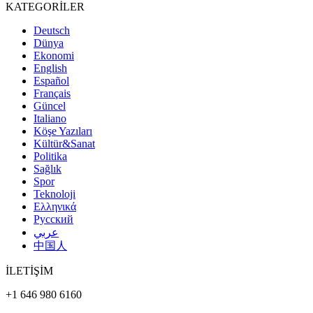
KATEGORİLER
Deutsch
Dünya
Ekonomi
English
Español
Français
Güncel
Italiano
Köşe Yazıları
Kültür&Sanat
Politika
Sağlık
Spor
Teknoloji
Ελληνικά
Русский
عربي
中国人
İLETİŞİM
+1 646 980 6160