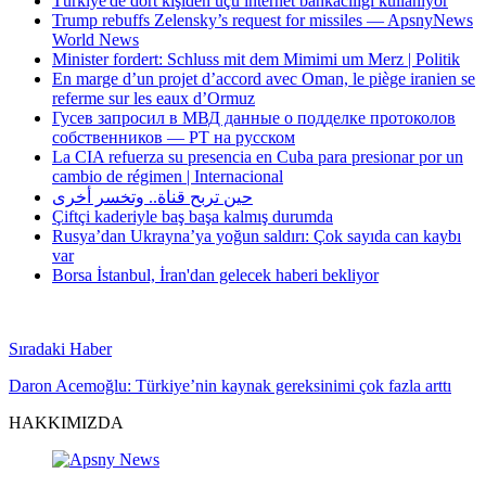
Türkiye'de dört kişiden üçü internet bankacılığı kullanıyor
Trump rebuffs Zelensky’s request for missiles — ApsnyNews
World News
Minister fordert: Schluss mit dem Mimimi um Merz | Politik
En marge d’un projet d’accord avec Oman, le piège iranien se
referme sur les eaux d’Ormuz
Гусев запросил в МВД данные о подделке протоколов
собственников — РТ на русском
La CIA refuerza su presencia en Cuba para presionar por un
cambio de régimen | Internacional
حين تربح قناة.. وتخسر أخرى
Çiftçi kaderiyle baş başa kalmış durumda
Rusya’dan Ukrayna’ya yoğun saldırı: Çok sayıda can kaybı
var
Borsa İstanbul, İran'dan gelecek haberi bekliyor
Sıradaki Haber
Daron Acemoğlu: Türkiye’nin kaynak gereksinimi çok fazla arttı
HAKKIMIZDA