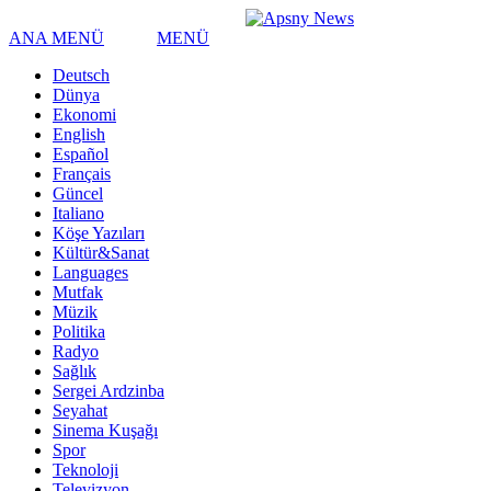
ANA MENÜ
MENÜ
Deutsch
Dünya
Ekonomi
English
Español
Français
Güncel
Italiano
Köşe Yazıları
Kültür&Sanat
Languages
Mutfak
Müzik
Politika
Radyo
Sağlık
Sergei Ardzinba
Seyahat
Sinema Kuşağı
Spor
Teknoloji
Televizyon