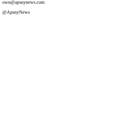
own@apsnynews.com
@ApsnyNews