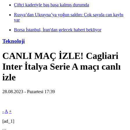
Çiftçi kaderiyle baş başa kalmış durumda
Rusya’dan Ukrayna’ya yoğun saldırı: Çok sayıda can kaybı
var
Borsa İstanbul, İran'dan gelecek haberi bekliyor
Teknoloji
CANLI MAÇ İZLE! Cagliari
Inter İtalya Serie A maçı canlı
izle
28.08.2023 - Pazartesi 17:39
-
A
+
[ad_1]