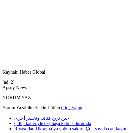
Kaynak: Haber Global
[ad_2]
Apsny News
YORUM YAZ
Yorum Yazabilmek İçin Lütfen
Giriş Yapın
.
حين تربح قناة.. وتخسر أخرى
Çiftçi kaderiyle baş başa kalmış durumda
Rusya’dan Ukrayna’ya yoğun saldırı: Çok sayıda can kaybı