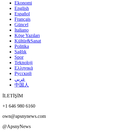
Ekonomi
English
Español
Français
Güncel
Italiano
Köşe Yazıları
Kültür&Sanat
Politika
Sağlık
Spor
Teknoloji
Ελληνικά
Русский
عربي
中国人
İLETİŞİM
+1 646 980 6160
own@apsnynews.com
@ApsnyNews