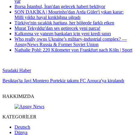
var
Borsa İstanbul, İran'dan gelecek haberi bekliyor
SON DAKİKA | Mourinho'dan Arda Güler'i yıkan karar:
Milli yıldız hayal kırıklığına uğradı
Türkiye'nin sıcaklık haritası, her bölgede farklı etken
Murat Tekyıldız'dan ses getirecek yeni parça!
Kalkınma ve yatırım bankaları için yeni kredi sınırı
Who really owns Ukraine’s military-industrial complex? —
ApsnyNews Russia & Former Soviet Union
Nathalie Pohl: 220 Kilometer von Frankfurt nach Köln | Sport
Sıradaki Haber
Beşiktaş'ta Javi Montero Portekiz takımı FC Arouca'ya kiralandı
HAKKIMIZDA
KATEGORİLER
Deutsch
Dünya