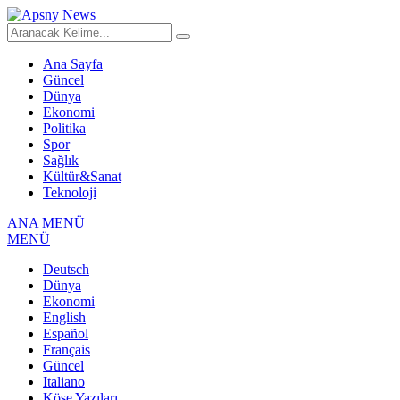
Ana Sayfa
Güncel
Dünya
Ekonomi
Politika
Spor
Sağlık
Kültür&Sanat
Teknoloji
ANA MENÜ
MENÜ
Deutsch
Dünya
Ekonomi
English
Español
Français
Güncel
Italiano
Köşe Yazıları