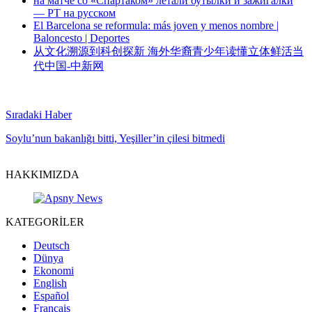
на матче со «Спартаком» летали бутылки и зажигалки
— РТ на русском
El Barcelona se reformula: más joven y menos nombre |
Baloncesto | Deportes
从文化溯源到科创探新 海外华裔青少年读懂立体鲜活当
代中国-中新网
Sıradaki Haber
Soylu’nun bakanlığı bitti, Yeşiller’in çilesi bitmedi
HAKKIMIZDA
KATEGORİLER
Deutsch
Dünya
Ekonomi
English
Español
Français