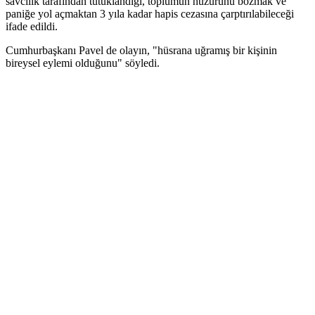
savcılık tarafından tutuklandığı, toplumun huzurunu bozmak ve
paniğe yol açmaktan 3 yıla kadar hapis cezasına çarptırılabileceği
ifade edildi.
Cumhurbaşkanı Pavel de olayın, "hüsrana uğramış bir kişinin
bireysel eylemi olduğunu" söyledi.