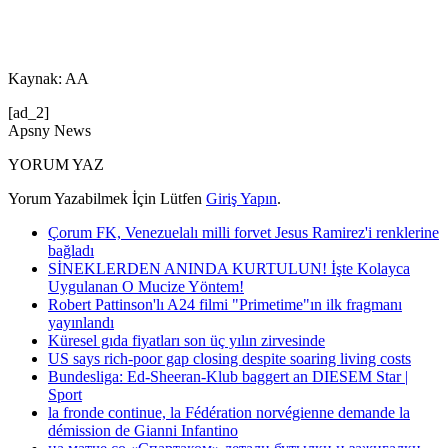
Kaynak: AA
[ad_2]
Apsny News
YORUM YAZ
Yorum Yazabilmek İçin Lütfen
Giriş Yapın
.
Çorum FK, Venezuelalı milli forvet Jesus Ramirez'i renklerine
bağladı
SİNEKLERDEN ANINDA KURTULUN! İşte Kolayca
Uygulanan O Mucize Yöntem!
Robert Pattinson'lı A24 filmi "Primetime"ın ilk fragmanı
yayınlandı
Küresel gıda fiyatları son üç yılın zirvesinde
US says rich-poor gap closing despite soaring living costs
Bundesliga: Ed-Sheeran-Klub baggert an DIESEM Star |
Sport
la fronde continue, la Fédération norvégienne demande la
démission de Gianni Infantino