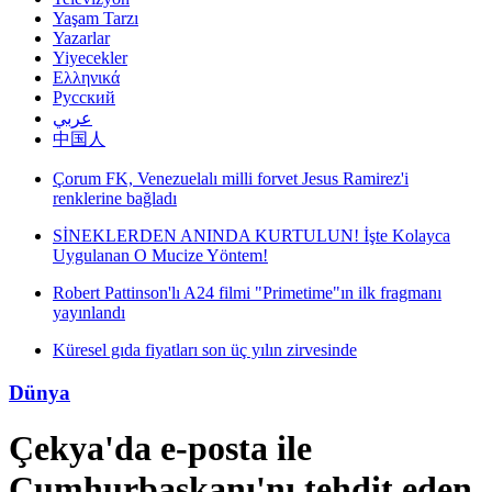
Yaşam Tarzı
Yazarlar
Yiyecekler
Ελληνικά
Русский
عربي
中国人
Çorum FK, Venezuelalı milli forvet Jesus Ramirez'i
renklerine bağladı
SİNEKLERDEN ANINDA KURTULUN! İşte Kolayca
Uygulanan O Mucize Yöntem!
Robert Pattinson'lı A24 filmi "Primetime"ın ilk fragmanı
yayınlandı
Küresel gıda fiyatları son üç yılın zirvesinde
Dünya
Çekya'da e-posta ile
Cumhurbaşkanı'nı tehdit eden