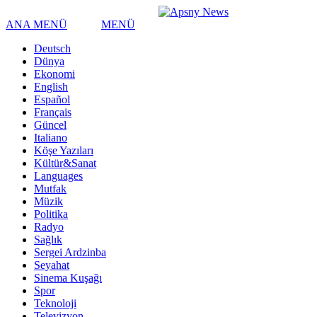
ANA MENÜ
MENÜ
Deutsch
Dünya
Ekonomi
English
Español
Français
Güncel
Italiano
Köşe Yazıları
Kültür&Sanat
Languages
Mutfak
Müzik
Politika
Radyo
Sağlık
Sergei Ardzinba
Seyahat
Sinema Kuşağı
Spor
Teknoloji
Televizyon