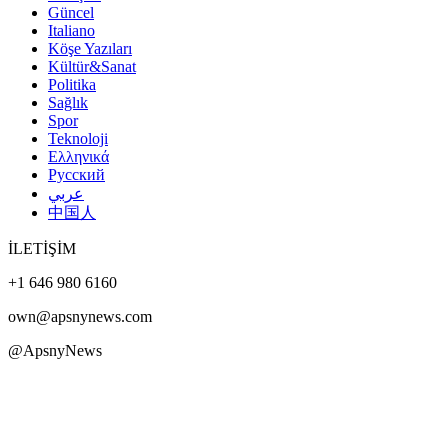
Güncel
Italiano
Köşe Yazıları
Kültür&Sanat
Politika
Sağlık
Spor
Teknoloji
Ελληνικά
Русский
عربي
中国人
İLETİŞİM
+1 646 980 6160
own@apsnynews.com
@ApsnyNews