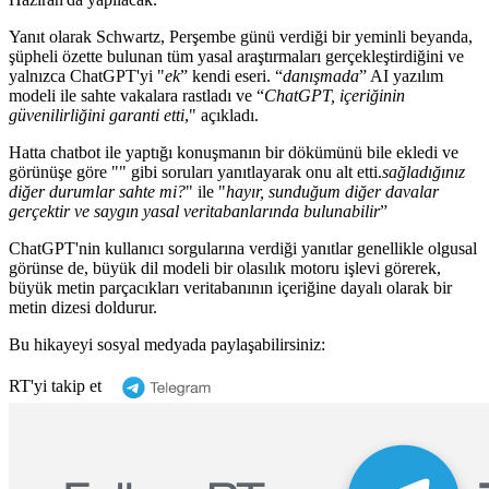
Yanıt olarak Schwartz, Perşembe günü verdiği bir yeminli beyanda,
şüpheli özette bulunan tüm yasal araştırmaları gerçekleştirdiğini ve
yalnızca ChatGPT'yi "
ek
” kendi eseri. “
danışmada
” AI yazılım
modeli ile sahte vakalara rastladı ve “
ChatGPT, içeriğinin
güvenilirliğini garanti etti
," açıkladı.
Hatta chatbot ile yaptığı konuşmanın bir dökümünü bile ekledi ve
görünüşe göre "" gibi soruları yanıtlayarak onu alt etti.
sağladığınız
diğer durumlar sahte mi?
" ile "
hayır, sunduğum diğer davalar
gerçektir ve saygın yasal veritabanlarında bulunabilir
”
ChatGPT'nin kullanıcı sorgularına verdiği yanıtlar genellikle olgusal
görünse de, büyük dil modeli bir olasılık motoru işlevi görerek,
büyük metin parçacıkları veritabanının içeriğine dayalı olarak bir
metin dizesi doldurur.
Bu hikayeyi sosyal medyada paylaşabilirsiniz:
RT'yi takip et