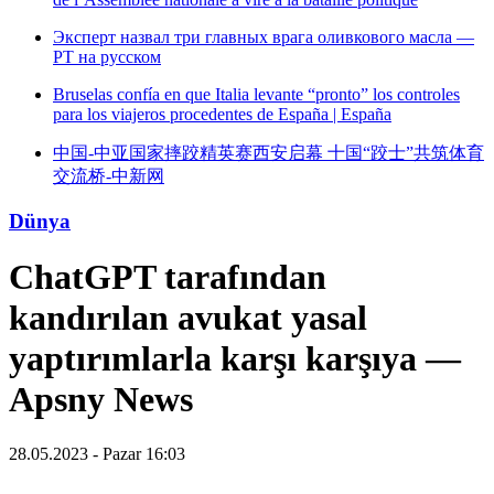
Эксперт назвал три главных врага оливкового масла —
РТ на русском
Bruselas confía en que Italia levante “pronto” los controles
para los viajeros procedentes de España | España
中国-中亚国家摔跤精英赛西安启幕 十国“跤士”共筑体育
交流桥-中新网
Dünya
ChatGPT tarafından
kandırılan avukat yasal
yaptırımlarla karşı karşıya —
Apsny News
28.05.2023 - Pazar 16:03