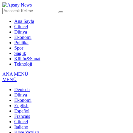
Ana Sayfa
Güncel
Dünya
Ekonomi
Politika
Spor
Sağlık
Kültür&Sanat
Teknoloji
ANA MENÜ
MENÜ
Deutsch
Dünya
Ekonomi
English
Español
Français
Güncel
Italiano
Köşe Yazıları