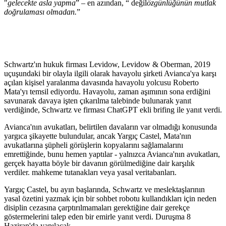
"
gelecekte asla yapma
” – en azından, “ değil
özgünlüğünün mutlak
doğrulaması olmadan.
”
Schwartz'ın hukuk firması Levidow, Levidow & Oberman, 2019
uçuşundaki bir olayla ilgili olarak havayolu şirketi Avianca'ya karşı
açılan kişisel yaralanma davasında havayolu yolcusu Roberto
Mata'yı temsil ediyordu. Havayolu, zaman aşımının sona erdiğini
savunarak davaya işten çıkarılma talebinde bulunarak yanıt
verdiğinde, Schwartz ve firması ChatGPT ekli brifing ile yanıt verdi.
Avianca'nın avukatları, belirtilen davaların var olmadığı konusunda
yargıca şikayette bulundular, ancak Yargıç Castel, Mata'nın
avukatlarına şüpheli görüşlerin kopyalarını sağlamalarını
emrettiğinde, bunu hemen yaptılar - yalnızca Avianca'nın avukatları,
gerçek hayatta böyle bir davanın görülmediğine dair karşılık
verdiler. mahkeme tutanakları veya yasal veritabanları.
Yargıç Castel, bu ayın başlarında, Schwartz ve meslektaşlarının
yasal özetini yazmak için bir sohbet robotu kullandıkları için neden
disiplin cezasına çarptırılmamaları gerektiğine dair gerekçe
göstermelerini talep eden bir emirle yanıt verdi. Duruşma 8
Haziran'da yapılacak.