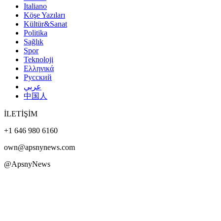
Italiano
Köşe Yazıları
Kültür&Sanat
Politika
Sağlık
Spor
Teknoloji
Ελληνικά
Русский
عربي
中国人
İLETİŞİM
+1 646 980 6160
own@apsnynews.com
@ApsnyNews