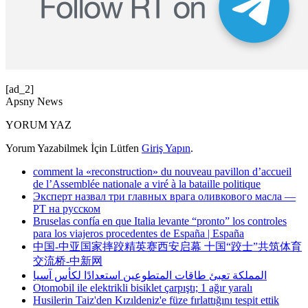
[ad_2]
Apsny News
YORUM YAZ
Yorum Yazabilmek İçin Lütfen
Giriş Yapın
.
comment la «reconstruction» du nouveau pavillon d’accueil
de l’Assemblée nationale a viré à la bataille politique
Эксперт назвал три главных врага оливкового масла —
РТ на русском
Bruselas confía en que Italia levante “pronto” los controles
para los viajeros procedentes de España | España
中国-中亚国家摔跤精英赛西安启幕 十国“跤士”共筑体育
交流桥-中新网
المملكة تعبئ طاقات المتطوعين استعدادًا لكأس آسيا
Otomobil ile elektrikli bisiklet çarpıştı; 1 ağır yaralı
Husilerin Taiz'den Kızıldeniz'e füze fırlattığını tespit ettik