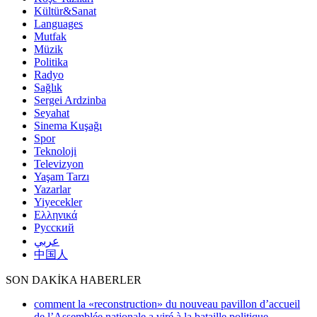
Kültür&Sanat
Languages
Mutfak
Müzik
Politika
Radyo
Sağlık
Sergei Ardzinba
Seyahat
Sinema Kuşağı
Spor
Teknoloji
Televizyon
Yaşam Tarzı
Yazarlar
Yiyecekler
Ελληνικά
Русский
عربي
中国人
SON DAKİKA HABERLER
comment la «reconstruction» du nouveau pavillon d’accueil
de l’Assemblée nationale a viré à la bataille politique