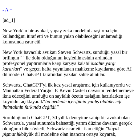
-
A
+
[ad_1]
New York'lu bir avukat, yapay zeka modelini araştırma için
kullandığını itiraf etti ve bunun yalan olabileceğini anlamadığı
konusunda ısrar etti.
New York havacılık avukatı Steven Schwartz, sunduğu yasal bir
brifingin "" ile dolu olduğunun keşfedilmesinin ardından
profesyonel yaptırımlarla karşı karşıya kalabilir.
sahte yargı
kararları
” ve geçen hafta yayınlanan mahkeme kayıtlarına göre AI
dil modeli ChatGPT tarafından yazılan sahte alıntılar.
Schwartz, ChatGPT'yi ilk kez yasal araştırma için kullanıyordu ve
Manhattan Federal Yargıcı P. Kevin Castel'i davasını reddetmemeye
ikna edeceğini umduğu on sayfalık özetin taslağını hazırlarken işe
koyuldu. açıklayarak"
bu nedenle içeriğinin yanlış olabileceği
ihtimalinin farkında değildi.
”
Sorulduğunda ChatGPT, 30 yıllık deneyime sahip bir avukat olan
Schwartz'a, yasal sunumda bahsettiği yarım düzine davanın gerçek
olduğunu bile söyledi, Schwartz ısrar etti. ilan ettiğini”
büyük
pişmanlık
büyük dil modeline olan inancını ortaya koyarak,