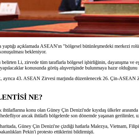
yaptığı açıklamada ASEAN'ın "bölgesel bütünleşmedeki merkezi rolünü ve
 konuşulması bekleniyor.
belirten Li, zirvede tüm taraflarla bölgesel işbirliğinin, dayanışma ve 
 yapılacaklar konusunda görüş alışverişinde bulunmaya hazır olduğunu 
ek, ayrıca 43. ASEAN Zirvesi marjında düzenlenecek 26. Çin-ASEAN 
LENTİSİ NE?
ihtilaflarına konu olan Güney Çin Denizi'nde kıyıdaş ülkeler arasında 
hedefliyor ancak ihtilaflı bölgelerde son dönemde yaşanan gerilimler, u
tada, Güney Çin Denizi'ne çizdiği hatlarla Malezya, Vietnam, Filipinler'
kanlıkları Pekin'i protesto ettiklerini bildirmişti.