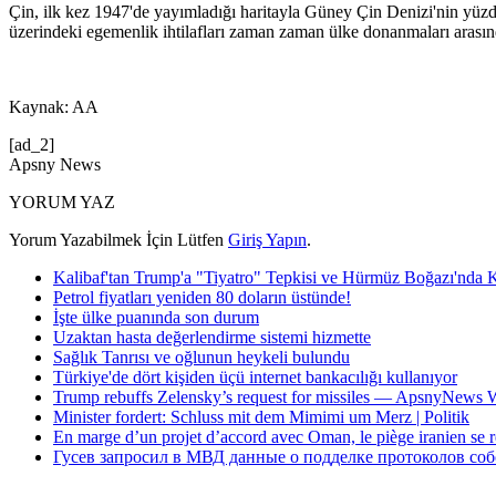
Çin, ilk kez 1947'de yayımladığı haritayla Güney Çin Denizi'nin yüzde
üzerindeki egemenlik ihtilafları zaman zaman ülke donanmaları arasınd
Kaynak: AA
[ad_2]
Apsny News
YORUM YAZ
Yorum Yazabilmek İçin Lütfen
Giriş Yapın
.
Kalibaf'tan Trump'a "Tiyatro" Tepkisi ve Hürmüz Boğazı'nda 
Petrol fiyatları yeniden 80 doların üstünde!
İşte ülke puanında son durum
Uzaktan hasta değerlendirme sistemi hizmette
Sağlık Tanrısı ve oğlunun heykeli bulundu
Türkiye'de dört kişiden üçü internet bankacılığı kullanıyor
Trump rebuffs Zelensky’s request for missiles — ApsnyNews
Minister fordert: Schluss mit dem Mimimi um Merz | Politik
En marge d’un projet d’accord avec Oman, le piège iranien se 
Гусев запросил в МВД данные о подделке протоколов со