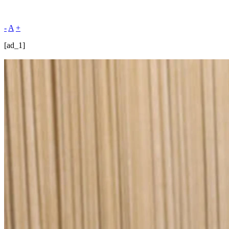
-
A
+
[ad_1]