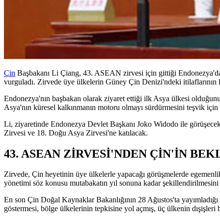
Çin
Başbakanı Li Çiang, 43. ASEAN zirvesi için gittiği Endonezya'da 
vurguladı. Zirvede üye ülkelerin Güney Çin Denizi'ndeki itilaflarının
Endonezya'nın başbakan olarak ziyaret ettiği ilk Asya ülkesi olduğunu 
Asya'nın küresel kalkınmanın motoru olmayı sürdürmesini teşvik için
Li, ziyaretinde Endonezya Devlet Başkanı Joko Widodo ile görüşec
Zirvesi ve 18. Doğu Asya Zirvesi'ne katılacak.
43. ASEAN ZİRVESİ'NDEN ÇİN'İN BEK
Zirvede, Çin heyetinin üye ülkelerle yapacağı görüşmelerde egemenlik 
yönetimi söz konusu mutabakatın yıl sonuna kadar şekillendirilmesini 
En son Çin Doğal Kaynaklar Bakanlığının 28 Ağustos'ta yayımladığı hari
göstermesi, bölge ülkelerinin tepkisine yol açmış, üç ülkenin dışişleri ba