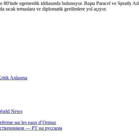
 80'inde egemenlik iddiasında bulunuyor. Başta Paracel ve Spratly Adal
a sıcak temaslara ve diplomatik gerilimlere yol açıyor.
Kritik Anlaşma
 World News
referme sur les eaux d’Ormuz
бственников — РТ на русском