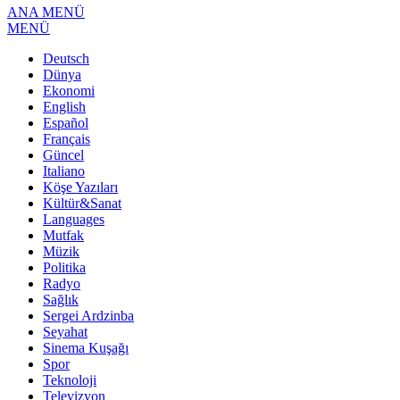
ANA MENÜ
MENÜ
Deutsch
Dünya
Ekonomi
English
Español
Français
Güncel
Italiano
Köşe Yazıları
Kültür&Sanat
Languages
Mutfak
Müzik
Politika
Radyo
Sağlık
Sergei Ardzinba
Seyahat
Sinema Kuşağı
Spor
Teknoloji
Televizyon