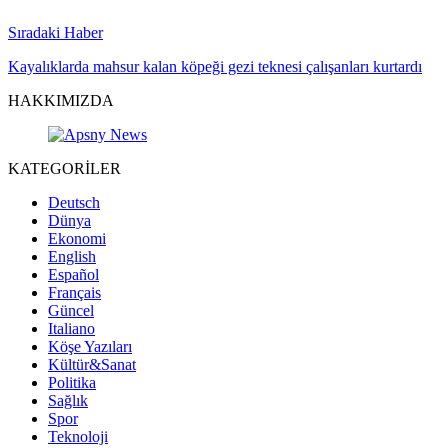
Sıradaki Haber
Kayalıklarda mahsur kalan köpeği gezi teknesi çalışanları kurtardı
HAKKIMIZDA
KATEGORİLER
Deutsch
Dünya
Ekonomi
English
Español
Français
Güncel
Italiano
Köşe Yazıları
Kültür&Sanat
Politika
Sağlık
Spor
Teknoloji