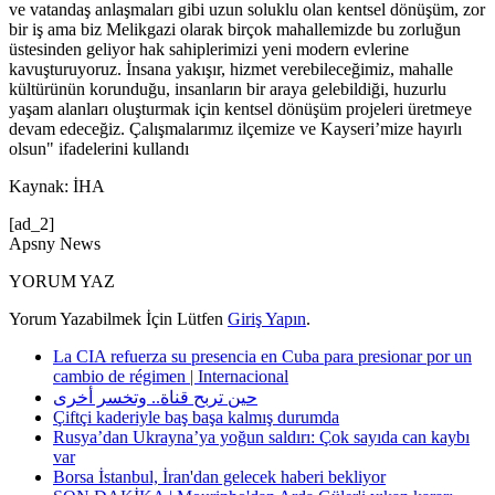
ve vatandaş anlaşmaları gibi uzun soluklu olan kentsel dönüşüm, zor
bir iş ama biz Melikgazi olarak birçok mahallemizde bu zorluğun
üstesinden geliyor hak sahiplerimizi yeni modern evlerine
kavuşturuyoruz. İnsana yakışır, hizmet verebileceğimiz, mahalle
kültürünün korunduğu, insanların bir araya gelebildiği, huzurlu
yaşam alanları oluşturmak için kentsel dönüşüm projeleri üretmeye
devam edeceğiz. Çalışmalarımız ilçemize ve Kayseri’mize hayırlı
olsun" ifadelerini kullandı
Kaynak: İHA
[ad_2]
Apsny News
YORUM YAZ
Yorum Yazabilmek İçin Lütfen
Giriş Yapın
.
La CIA refuerza su presencia en Cuba para presionar por un
cambio de régimen | Internacional
حين تربح قناة.. وتخسر أخرى
Çiftçi kaderiyle baş başa kalmış durumda
Rusya’dan Ukrayna’ya yoğun saldırı: Çok sayıda can kaybı
var
Borsa İstanbul, İran'dan gelecek haberi bekliyor