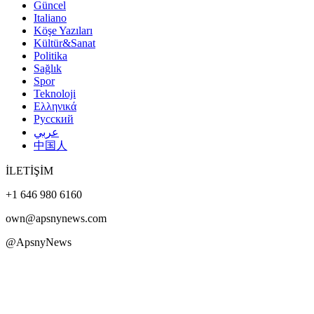
Güncel
Italiano
Köşe Yazıları
Kültür&Sanat
Politika
Sağlık
Spor
Teknoloji
Ελληνικά
Русский
عربي
中国人
İLETİŞİM
+1 646 980 6160
own@apsnynews.com
@ApsnyNews