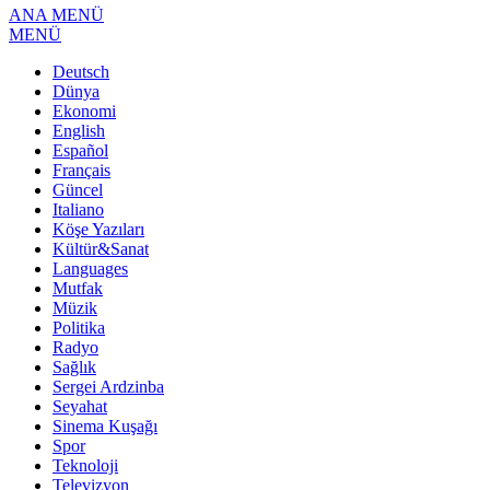
ANA MENÜ
MENÜ
Deutsch
Dünya
Ekonomi
English
Español
Français
Güncel
Italiano
Köşe Yazıları
Kültür&Sanat
Languages
Mutfak
Müzik
Politika
Radyo
Sağlık
Sergei Ardzinba
Seyahat
Sinema Kuşağı
Spor
Teknoloji
Televizyon