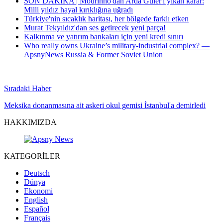
SON DAKİKA | Mourinho'dan Arda Güler'i yıkan karar:
Milli yıldız hayal kırıklığına uğradı
Türkiye'nin sıcaklık haritası, her bölgede farklı etken
Murat Tekyıldız'dan ses getirecek yeni parça!
Kalkınma ve yatırım bankaları için yeni kredi sınırı
Who really owns Ukraine’s military-industrial complex? —
ApsnyNews Russia & Former Soviet Union
Sıradaki Haber
Meksika donanmasına ait askeri okul gemisi İstanbul'a demirledi
HAKKIMIZDA
KATEGORİLER
Deutsch
Dünya
Ekonomi
English
Español
Français