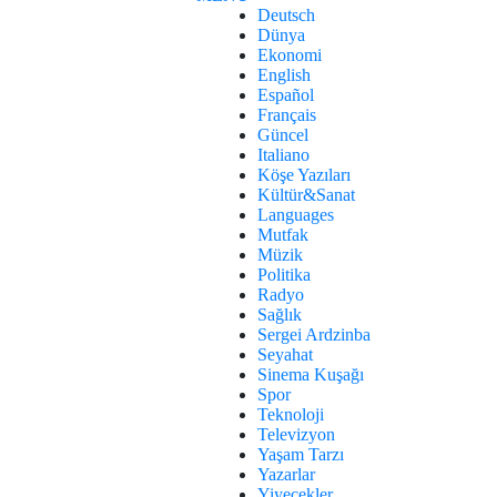
Deutsch
Dünya
Ekonomi
English
Español
Français
Güncel
Italiano
Köşe Yazıları
Kültür&Sanat
Languages
Mutfak
Müzik
Politika
Radyo
Sağlık
Sergei Ardzinba
Seyahat
Sinema Kuşağı
Spor
Teknoloji
Televizyon
Yaşam Tarzı
Yazarlar
Yiyecekler