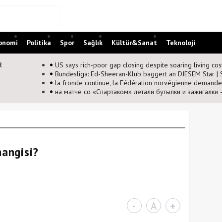
onomi
Politika
Spor
Sağlık
Kültür&Sanat
Teknoloji
R
fantino
hangisi?
-
A
+