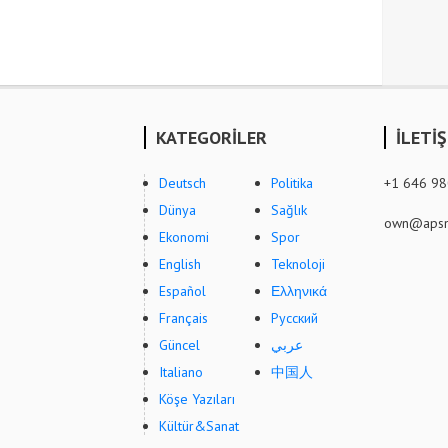
KATEGORİLER
İLETİ
Deutsch
Politika
+1 646 9
Dünya
Sağlık
own@apsn
Ekonomi
Spor
English
Teknoloji
Español
Ελληνικά
Français
Русский
Güncel
عربي
Italiano
中国人
Köşe Yazıları
Kültür&Sanat