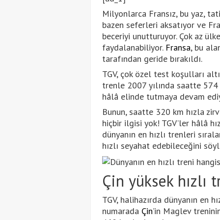
Milyonlarca Fransız, bu yaz, tat
bazen seferleri aksatıyor ve Fran
beceriyi unutturuyor. Çok az ülk
faydalanabiliyor.
Fransa
, bu ala
tarafından geride bırakıldı.
TGV, çok özel test koşulları alt
trenle 2007 yılında saatte 574 
hâlâ elinde tutmaya devam ediy
Bunun, saatte 320 km hızla zirv
hiçbir ilgisi yok! TGV’ler hâlâ 
dünyanın en hızlı trenleri sıra
hızlı seyahat edebileceğini söy
Çin yüksek hızlı 
TGV, halihazırda dünyanın en hı
numarada
Çin
’in Maglev trenin