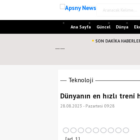
Ana Sayfa
Güncel
Dünya
Ek
 rich-poor gap closing despite soaring living costs
SON DAKİKA HABERLE
liga: Ed-Sheeran-Klub baggert an DIESEM Star | Sport
de continue, la Fédération norvégienne demande la démission de Gianni In
че со «Спартаком» летали бутылки и зажигалки — РТ на русском
Teknoloji
Dünyanın en hızlı treni 
28.08.2023 - Pazartesi 09:28
[ad_1]