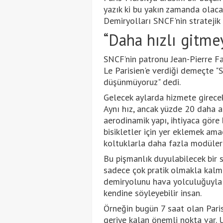
yazık ki bu yakın zamanda olacak
Demiryolları SNCF'nin stratejik 
“Daha hızlı gitm
SNCF’nin patronu Jean-Pierre Fa
Le Parisien'e verdiği demeçte "
düşünmüyoruz" dedi.
Gelecek aylarda hizmete girecek
Aynı hız, ancak yüzde 20 daha a
aerodinamik yapı, ihtiyaca göre b
bisikletler için yer eklemek ama
koltuklarla daha fazla modülerli
Bu pişmanlık duyulabilecek bir s
sadece çok pratik olmakla kalm
demiryolunu hava yolculuğuyla 
kendine söyleyebilir insan.
Örneğin bugün 7 saat olan Paris-
geriye kalan önemli nokta var. 