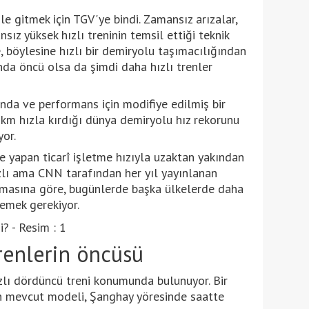
ile gitmek için TGV'ye bindi. Zamansız arızalar,
sız yüksek hızlı treninin temsil ettiği teknik
e, böylesine hızlı bir demiryolu taşımacılığından
nda öncü olsa da şimdi daha hızlı trenler
ında ve performans için modifiye edilmiş bir
km hızla kırdığı dünya demiryolu hız rekorunu
or.
e yapan ticarî işletme hızıyla uzaktan yakından
hızlı ama CNN tarafından her yıl yayınlanan
lamasına göre, bugünlerde başka ülkelerde daha
lemek gerekiyor.
trenlerin öncüsü
zlı dördüncü treni konumunda bulunuyor. Bir
in mevcut modeli, Şanghay yöresinde saatte