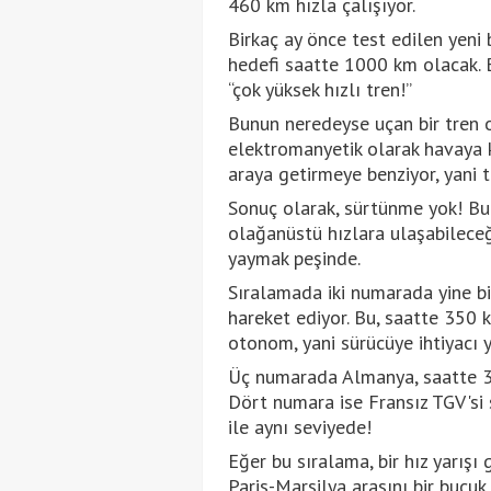
460 km hızla çalışıyor.
Birkaç ay önce test edilen yeni 
hedefi saatte 1000 km olacak. B
“çok yüksek hızlı tren!”
Bunun neredeyse uçan bir tren 
elektromanyetik olarak havaya kal
araya getirmeye benziyor, yani tre
Sonuç olarak, sürtünme yok! Bu 
olağanüstü hızlara ulaşabileceğ
yaymak peşinde.
Sıralamada iki numarada yine bir
hareket ediyor. Bu, saatte 350 k
otonom, yani sürücüye ihtiyacı 
Üç numarada Almanya, saatte 330
Dört numara ise Fransız TGV'si
ile aynı seviyede!
Eğer bu sıralama, bir hız yarış
Paris-Marsilya arasını bir buçu