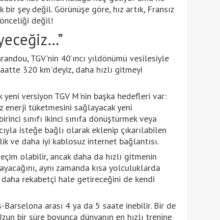
 bir şey değil. Görünüşe göre, hız artık, Fransız
önceliği değil!
eyeceğiz…”
randou, TGV'nin 40’ıncı yıldönümü vesilesiyle
Saatte 320 km'deyiz, daha hızlı gitmeyi
 yeni versiyon TGV M'nin başka hedefleri var:
z enerji tüketmesini sağlayacak yeni
irinci sınıfı ikinci sınıfa dönüştürmek veya
cıyla isteğe bağlı olarak eklenip çıkarılabilen
k ve daha iyi kablosuz internet bağlantısı.
eçim olabilir, ancak daha da hızlı gitmenin
ayacağını, aynı zamanda kısa yolculuklarda
daha rekabetçi hale getireceğini de kendi
Barselona arası 4 ya da 5 saate inebilir. Bir de
Uzun bir süre boyunca dünyanın en hızlı trenine