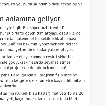
endüstriyel gururlarından biriydi, teknoloji ve
ım anlamına geliyor
yle ilgili. Bu "süper hızlı trenleri"
ununla birlikte gelen tüm altyapı, özellikle de
oleransla mükemmel bir şekilde hizalanması
miryolu ağının bakımını yönetmek son derece
lursa maliyetler de o kadar yüksek oluyor.
atılan ve dünya çapında çeşitli şirketler
içinde çok yüksek hızlarda seyahat etmesi
p gibi projelerde de görmek mümkün!
pahalı olduğu için bu projenin fizibilitesine
zdırılan belgelerde, kilometre başına 60 milyon
diliyordu.
tlarının (yüksek hızlı hatlar) maliyeti 15 ila 20
aliyeti, kaçınılmaz olarak bir noktada bilet