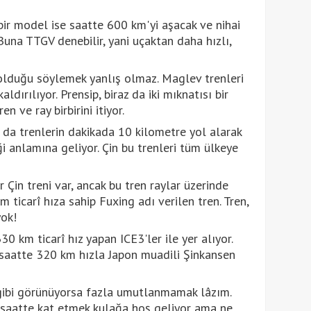
bir model ise saatte 600 km'yi aşacak ve nihai
una TTGV denebilir, yani uçaktan daha hızlı,
olduğu söylemek yanlış olmaz. Maglev trenleri
dırılıyor. Prensip, biraz da iki mıknatısı bir
n ve ray birbirini itiyor.
da trenlerin dakikada 10 kilometre yol alarak
i anlamına geliyor. Çin bu trenleri tüm ülkeye
 Çin treni var, ancak bu tren raylar üzerinde
m ticarî hıza sahip Fuxing adı verilen tren. Tren,
yok!
 km ticarî hız yapan ICE3'ler ile yer alıyor.
 saatte 320 km hızla Japon muadili Şinkansen
ı gibi görünüyorsa fazla umutlanmamak lâzım.
k saatte kat etmek kulağa hoş geliyor ama ne