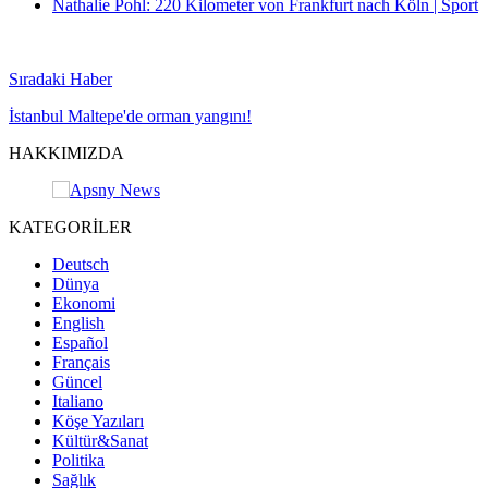
Nathalie Pohl: 220 Kilometer von Frankfurt nach Köln | Sport
Sıradaki Haber
İstanbul Maltepe'de orman yangını!
HAKKIMIZDA
KATEGORİLER
Deutsch
Dünya
Ekonomi
English
Español
Français
Güncel
Italiano
Köşe Yazıları
Kültür&Sanat
Politika
Sağlık