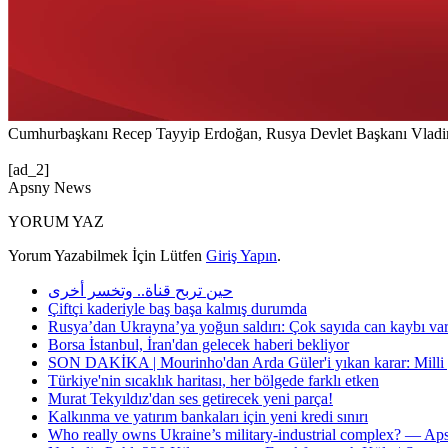
Cumhurbaşkanı Recep Tayyip Erdoğan, Rusya Devlet Başkanı Vladimir 
[ad_2]
Apsny News
YORUM YAZ
Yorum Yazabilmek İçin Lütfen
Giriş Yapın
.
حين تربح قناة.. وتخسر أخرى
Çiftçi kaderiyle baş başa kalmış durumda
Rusya’dan Ukrayna’ya yoğun saldırı: Çok sayıda can kaybı va
Borsa İstanbul, İran'dan gelecek haberi bekliyor
SON DAKİKA | Mourinho'dan Arda Güler'i yıkan karar: Milli yı
Türkiye'nin sıcaklık haritası, her bölgede farklı etken
Murat Tekyıldız'dan ses getirecek yeni parça!
Kalkınma ve yatırım bankaları için yeni kredi sınırı
Who really owns Ukraine’s military-industrial complex? — A