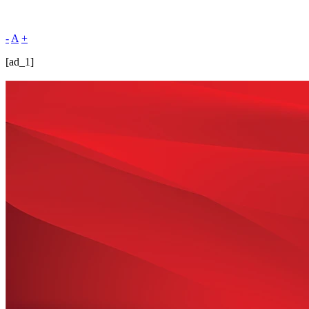
-
A
+
[ad_1]