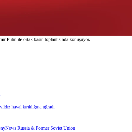
Putin ile ortak basın toplantısında konuşuyor.
r
ldız hayal kırıklığına uğradı
psnyNews Russia & Former Soviet Union