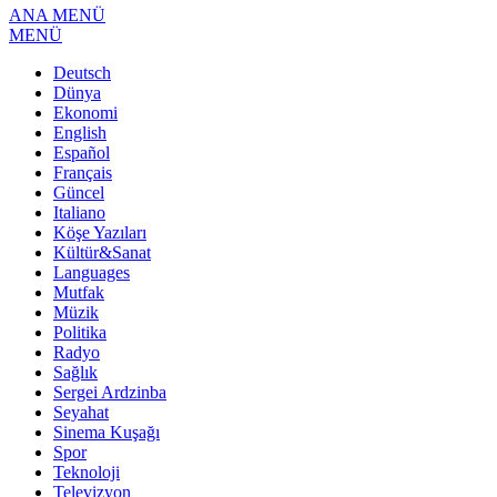
ANA MENÜ
MENÜ
Deutsch
Dünya
Ekonomi
English
Español
Français
Güncel
Italiano
Köşe Yazıları
Kültür&Sanat
Languages
Mutfak
Müzik
Politika
Radyo
Sağlık
Sergei Ardzinba
Seyahat
Sinema Kuşağı
Spor
Teknoloji
Televizyon