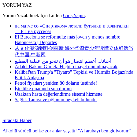
YORUM YAZ
Yorum Yazabilmek İçin Lütfen
Giriş Yapın
.
на матче со «Спартаком» летали бутылки и зажигалки
— РТ на русском
El Barcelona se reformula: más joven y menos nombre |
Baloncesto | Deportes
从文化溯源到科创探新 海外华裔青少年读懂立体鲜活当
代中国-中新网
أحيانا... أعظم انتصار هو أن تنجو من عقلية القطيع
Adalet Bakanı Gürlek: Hiçbir cinayet unutulmayacak
Kalibaf'tan Trump'a "Tiyatro" Tepkisi ve Hürmüz Boğazı'nda
Kritik Anlaşma
Petrol fiyatları yeniden 80 doların üstünde!
İşte ülke puanında son durum
Uzaktan hasta değerlendirme sistemi hizmette
Sağlık Tanrısı ve oğlunun heykeli bulundu
Sıradaki Haber
Alkollü sürücü polise zor anlar yaşattı! ''Al arabayı ben gidiyorum''