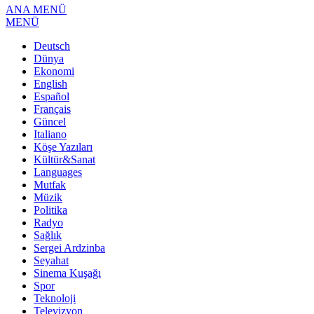
ANA MENÜ
MENÜ
Deutsch
Dünya
Ekonomi
English
Español
Français
Güncel
Italiano
Köşe Yazıları
Kültür&Sanat
Languages
Mutfak
Müzik
Politika
Radyo
Sağlık
Sergei Ardzinba
Seyahat
Sinema Kuşağı
Spor
Teknoloji
Televizyon