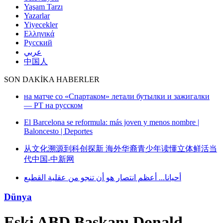
Yaşam Tarzı
Yazarlar
Yiyecekler
Ελληνικά
Русский
عربي
中国人
SON DAKİKA HABERLER
алки
 |
鲜活当
Dünya
Eski ABD Başkanı Donald