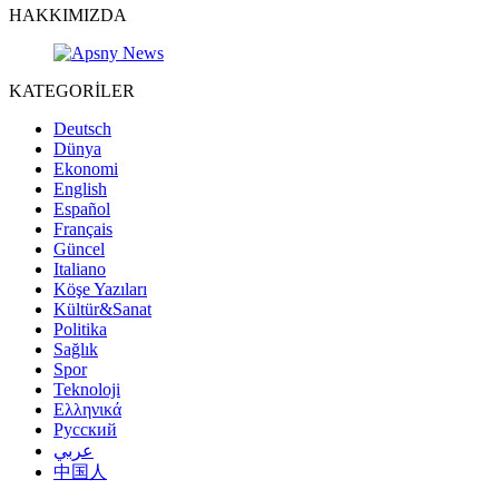
HAKKIMIZDA
KATEGORİLER
Deutsch
Dünya
Ekonomi
English
Español
Français
Güncel
Italiano
Köşe Yazıları
Kültür&Sanat
Politika
Sağlık
Spor
Teknoloji
Ελληνικά
Русский
عربي
中国人