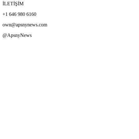
İLETİŞİM
+1 646 980 6160
own@apsnynews.com
@ApsnyNews