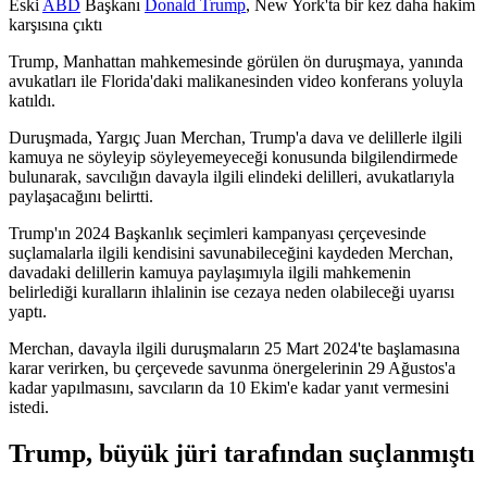
Eski
ABD
Başkanı
Donald Trump
, New York'ta bir kez daha hakim
karşısına çıktı
Trump, Manhattan mahkemesinde görülen ön duruşmaya, yanında
avukatları ile Florida'daki malikanesinden video konferans yoluyla
katıldı.
Duruşmada, Yargıç Juan Merchan, Trump'a dava ve delillerle ilgili
kamuya ne söyleyip söyleyemeyeceği konusunda bilgilendirmede
bulunarak, savcılığın davayla ilgili elindeki delilleri, avukatlarıyla
paylaşacağını belirtti.
Trump'ın 2024 Başkanlık seçimleri kampanyası çerçevesinde
suçlamalarla ilgili kendisini savunabileceğini kaydeden Merchan,
davadaki delillerin kamuya paylaşımıyla ilgili mahkemenin
belirlediği kuralların ihlalinin ise cezaya neden olabileceği uyarısı
yaptı.
Merchan, davayla ilgili duruşmaların 25 Mart 2024'te başlamasına
karar verirken, bu çerçevede savunma önergelerinin 29 Ağustos'a
kadar yapılmasını, savcıların da 10 Ekim'e kadar yanıt vermesini
istedi.
Trump, büyük jüri tarafından suçlanmıştı