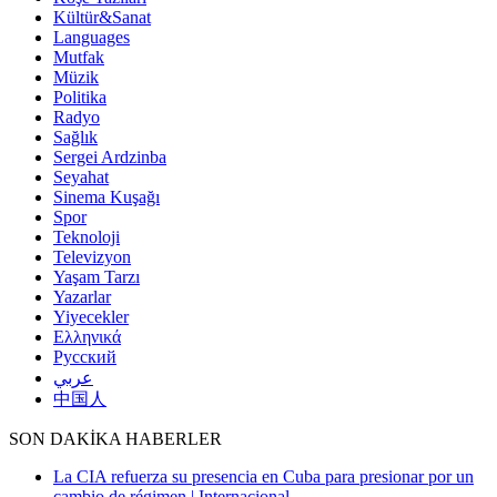
Kültür&Sanat
Languages
Mutfak
Müzik
Politika
Radyo
Sağlık
Sergei Ardzinba
Seyahat
Sinema Kuşağı
Spor
Teknoloji
Televizyon
Yaşam Tarzı
Yazarlar
Yiyecekler
Ελληνικά
Русский
عربي
中国人
SON DAKİKA HABERLER
La CIA refuerza su presencia en Cuba para presionar por un
cambio de régimen | Internacional