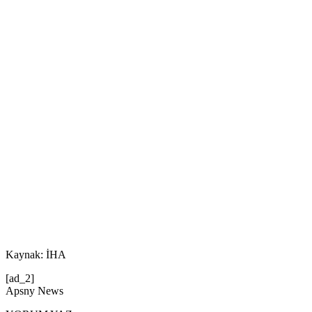
Kaynak: İHA
[ad_2]
Apsny News