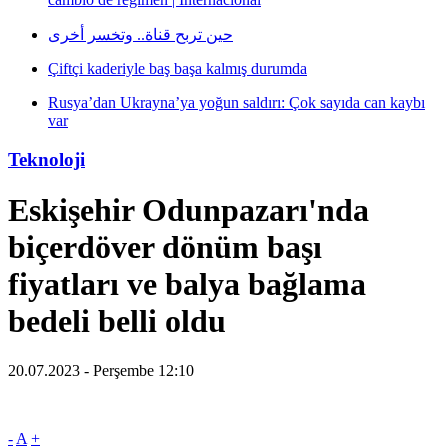
حين تربح قناة.. وتخسر أخرى
Çiftçi kaderiyle baş başa kalmış durumda
Rusya’dan Ukrayna’ya yoğun saldırı: Çok sayıda can kaybı
var
Teknoloji
Eskişehir Odunpazarı'nda
biçerdöver dönüm başı
fiyatları ve balya bağlama
bedeli belli oldu
20.07.2023 - Perşembe 12:10
-
A
+