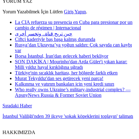
YORUM YAZ
Yorum Yazabilmek İçin Lütfen
Giriş Yapın
.
La CIA refuerza su presencia en Cuba para presionar por un
cambio de régimen | Internacional
حين تربح قناة.. وتخسر أخرى
Çiftçi kaderiyle baş başa kalmış durumda
Rusya’dan Ukrayna’ya yoğun saldırı: Çok sayıda can kaybı
var
Borsa İstanbul, İran'dan gelecek haberi bekliyor
SON DAKİKA | Mourinho'dan Arda Güler'i yıkan karar:
Milli yıldız hayal kırıklığına uğradı
Türkiye'nin sıcaklık haritası, her bölgede farklı etken
Murat Tekyıldız'dan ses getirecek yeni parça!
Kalkınma ve yatırım bankaları için yeni kredi sınırı
Who really owns Ukraine’s military-industrial complex? —
ApsnyNews Russia & Former Soviet Union
Sıradaki Haber
İstanbul Valiliği'nden 39 ilçeye 'sokak köpeklerini toplayın' talimatı
HAKKIMIZDA