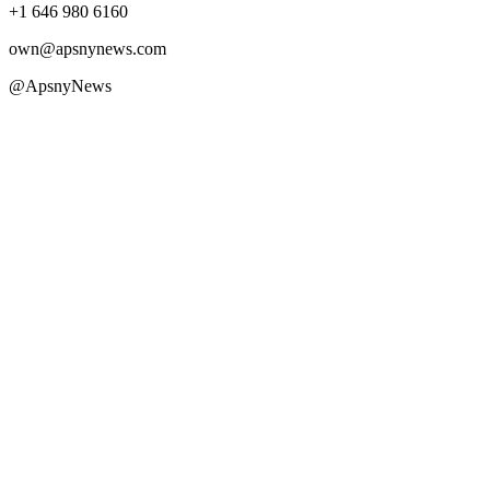
+1 646 980 6160
own@apsnynews.com
@ApsnyNews