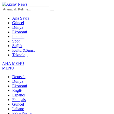
Ana Sayfa
Güncel
Dünya
Ekonomi
Politika
Spor
Sağlık
Kültür&Sanat
Teknoloji
ANA MENÜ
MENÜ
Deutsch
Dünya
Ekonomi
English
Español
Français
Güncel
Italiano
Köşe Yazıları