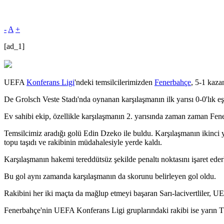
-
A
+
[ad_1]
UEFA
Konferans Ligi
'ndeki temsilcilerimizden
Fenerbahçe
, 5-1 kaza
De Grolsch Veste Stadı'nda oynanan karşılaşmanın ilk yarısı 0-0'lık eş
Ev sahibi ekip, özellikle karşılaşmanın 2. yarısında zaman zaman Fener
Temsilcimiz aradığı golü Edin Dzeko ile buldu. Karşılaşmanın ikinci ya
topu taşıdı ve rakibinin müdahalesiyle yerde kaldı.
Karşılaşmanın hakemi tereddütsüz şekilde penaltı noktasını işaret ede
Bu gol aynı zamanda karşılaşmanın da skorunu belirleyen gol oldu.
Rakibini her iki maçta da mağlup etmeyi başaran Sarı-lacivertliler, 
Fenerbahçe'nin UEFA Konferans Ligi gruplarındaki rakibi ise yarın TSİ