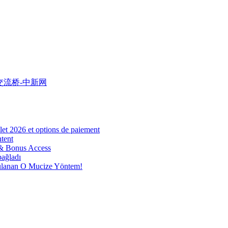
交流桥-中新网
et 2026 et options de paiement
tent
 & Bonus Access
bağladı
nan O Mucize Yöntem!