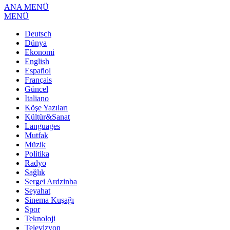
ANA MENÜ
MENÜ
Deutsch
Dünya
Ekonomi
English
Español
Français
Güncel
Italiano
Köşe Yazıları
Kültür&Sanat
Languages
Mutfak
Müzik
Politika
Radyo
Sağlık
Sergei Ardzinba
Seyahat
Sinema Kuşağı
Spor
Teknoloji
Televizyon