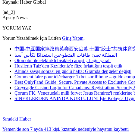
Kaynak: Haber Global
[ad_2]
Apsny News
YORUM YAZ
Yorum Yazabilmek İçin Lütfen
Giriş Yapın
.
中国-中亚国家摔跤精英赛西安启幕 十国“跤士”共筑体育
المملكة تعبئ طاقات المتطوعين استعدادًا لكأس آسيا
Otomobil ile elektrikli bisiklet çarpıştı; 1 ağır yaralı
Husilerin Taiz'den Kızıldeniz'e füze fırlattığını tespit ettik
Altında savaş sonrası en güçlü hafta: Gramda dengeler değişti
Comment faire pour télécharger 1xbet sur iPhone – guide compl
Best OnlyFand Guide: Secure, Private Access to Exclusive Con
Greyeagle Casino Login for Canadians: Registration, Security
Çorum FK, Venezuelalı milli forvet Jesus Ramirez'i renklerine 
SİNEKLERDEN ANINDA KURTULUN! İşte Kolayca Uygula
Sıradaki Haber
Yemen'de son 7 ayda 413 kişi, kızamık nedeniyle hayatını kaybetti