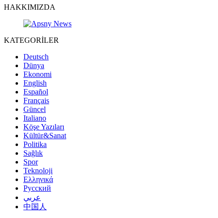
HAKKIMIZDA
KATEGORİLER
Deutsch
Dünya
Ekonomi
English
Español
Français
Güncel
Italiano
Köşe Yazıları
Kültür&Sanat
Politika
Sağlık
Spor
Teknoloji
Ελληνικά
Русский
عربي
中国人