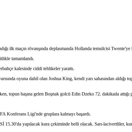
ndığı ilk maçın rövanşında deplasmanda Hollanda temsilcisi Twente'ye
itlikle tamamlandı.
bahçe kalesinde ciddi tehlikeler yarattı.
rısında oyuna dahil olan Joshua King, kendi yarı sahasından aldığı topla
rken, topun başına gelen Boşnak golcü Edin Dzeko 72. dakikada attığı pe
UEFA Konferans Ligi'nde gruplara kalmayı başardı.
 15.30'da yapılacak kura çekiminde belli olacak. Sarı-lacivertliler, ku