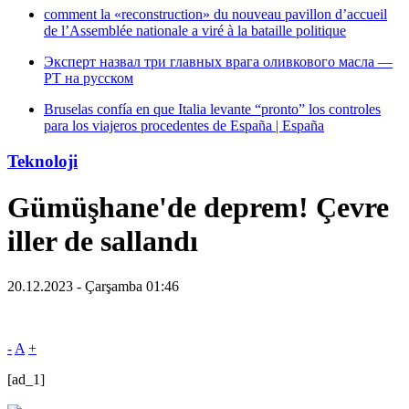
comment la «reconstruction» du nouveau pavillon d’accueil
de l’Assemblée nationale a viré à la bataille politique
Эксперт назвал три главных врага оливкового масла —
РТ на русском
Bruselas confía en que Italia levante “pronto” los controles
para los viajeros procedentes de España | España
Teknoloji
Gümüşhane'de deprem! Çevre
iller de sallandı
20.12.2023 - Çarşamba 01:46
-
A
+
[ad_1]