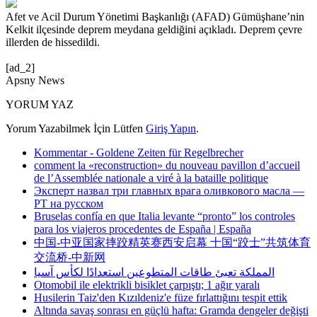
Afet ve Acil Durum Yönetimi Başkanlığı (AFAD) Gümüşhane’nin
Kelkit ilçesinde deprem meydana geldiğini açıkladı. Deprem çevre
illerden de hissedildi.
[ad_2]
Apsny News
YORUM YAZ
Yorum Yazabilmek İçin Lütfen
Giriş Yapın
.
Kommentar - Goldene Zeiten für Regelbrecher
comment la «reconstruction» du nouveau pavillon d’accueil
de l’Assemblée nationale a viré à la bataille politique
Эксперт назвал три главных врага оливкового масла —
РТ на русском
Bruselas confía en que Italia levante “pronto” los controles
para los viajeros procedentes de España | España
中国-中亚国家摔跤精英赛西安启幕 十国“跤士”共筑体育
交流桥-中新网
المملكة تعبئ طاقات المتطوعين استعدادًا لكأس آسيا
Otomobil ile elektrikli bisiklet çarpıştı; 1 ağır yaralı
Husilerin Taiz'den Kızıldeniz'e füze fırlattığını tespit ettik
Altında savaş sonrası en güçlü hafta: Gramda dengeler değişti