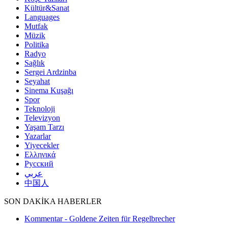
Kültür&Sanat
Languages
Mutfak
Müzik
Politika
Radyo
Sağlık
Sergei Ardzinba
Seyahat
Sinema Kuşağı
Spor
Teknoloji
Televizyon
Yaşam Tarzı
Yazarlar
Yiyecekler
Ελληνικά
Русский
عربي
中国人
SON DAKİKA HABERLER
Kommentar - Goldene Zeiten für Regelbrecher