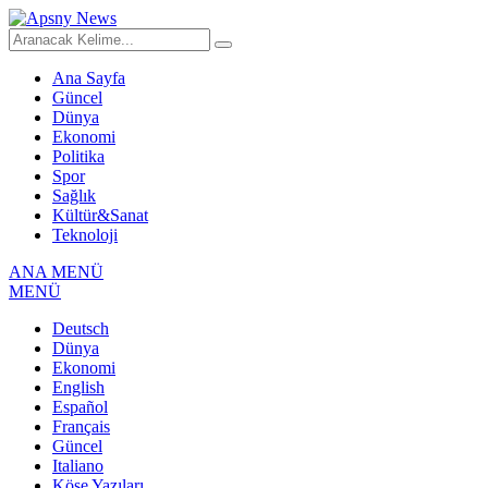
Ana Sayfa
Güncel
Dünya
Ekonomi
Politika
Spor
Sağlık
Kültür&Sanat
Teknoloji
ANA MENÜ
MENÜ
Deutsch
Dünya
Ekonomi
English
Español
Français
Güncel
Italiano
Köşe Yazıları