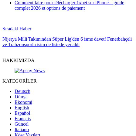
Comment faire pour télécharger 1xbet sur iPhone – guide
complet 2026 et options de paiement
Sıradaki Haber
Nijerya Milli Takımından Süper Lig'den 6 isme davet! Fenerbahçeli
ve Trabzonsporlu isim de listede yer aldı
HAKKIMIZDA
KATEGORİLER
Deutsch
Dünya
Ekonomi
English
Español
Français
Güncel
Italiano
Köşe Yazıları