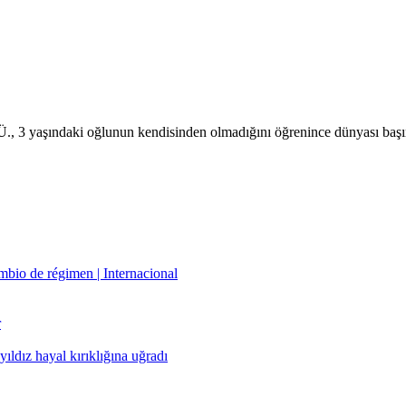
., 3 yaşındaki oğlunun kendisinden olmadığını öğrenince dünyası başın
mbio de régimen | Internacional
r
ldız hayal kırıklığına uğradı