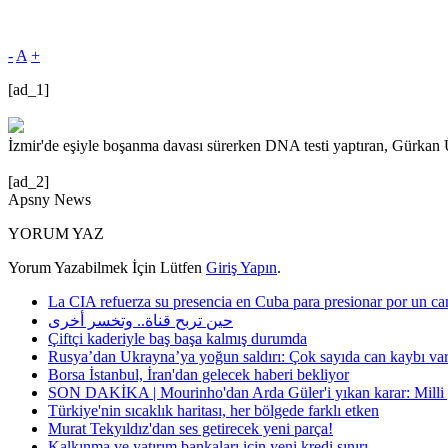
-
A
+
[ad_1]
İzmir'de eşiyle boşanma davası sürerken DNA testi yaptıran, Gürkan Ü
[ad_2]
Apsny News
YORUM YAZ
Yorum Yazabilmek İçin Lütfen
Giriş Yapın
.
La CIA refuerza su presencia en Cuba para presionar por un ca
حين تربح قناة.. وتخسر أخرى
Çiftçi kaderiyle baş başa kalmış durumda
Rusya’dan Ukrayna’ya yoğun saldırı: Çok sayıda can kaybı va
Borsa İstanbul, İran'dan gelecek haberi bekliyor
SON DAKİKA | Mourinho'dan Arda Güler'i yıkan karar: Milli yı
Türkiye'nin sıcaklık haritası, her bölgede farklı etken
Murat Tekyıldız'dan ses getirecek yeni parça!
Kalkınma ve yatırım bankaları için yeni kredi sınırı