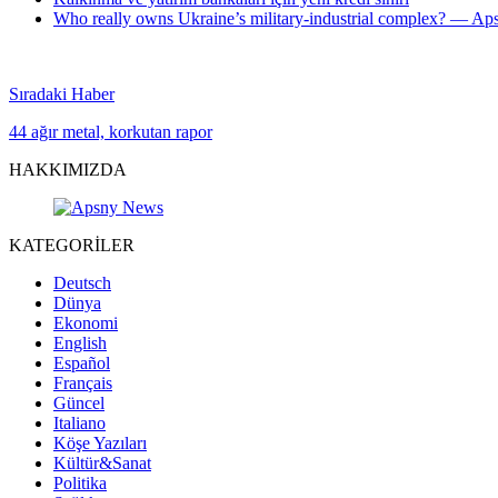
Who really owns Ukraine’s military-industrial complex? — A
Sıradaki Haber
44 ağır metal, korkutan rapor
HAKKIMIZDA
KATEGORİLER
Deutsch
Dünya
Ekonomi
English
Español
Français
Güncel
Italiano
Köşe Yazıları
Kültür&Sanat
Politika