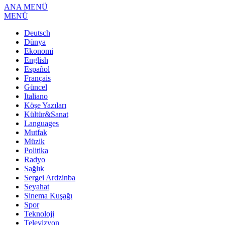
ANA MENÜ
MENÜ
Deutsch
Dünya
Ekonomi
English
Español
Français
Güncel
Italiano
Köşe Yazıları
Kültür&Sanat
Languages
Mutfak
Müzik
Politika
Radyo
Sağlık
Sergei Ardzinba
Seyahat
Sinema Kuşağı
Spor
Teknoloji
Televizyon