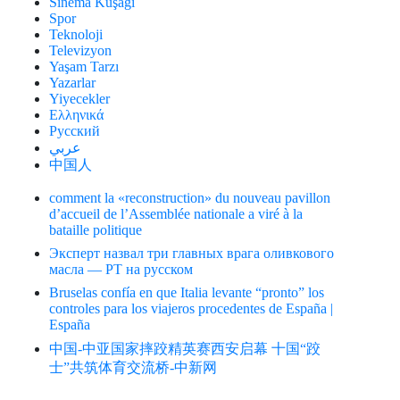
Sinema Kuşağı
Spor
Teknoloji
Televizyon
Yaşam Tarzı
Yazarlar
Yiyecekler
Ελληνικά
Русский
عربي
中国人
comment la «reconstruction» du nouveau pavillon
d’accueil de l’Assemblée nationale a viré à la
bataille politique
Эксперт назвал три главных врага оливкового
масла — РТ на русском
Bruselas confía en que Italia levante “pronto” los
controles para los viajeros procedentes de España |
España
中国-中亚国家摔跤精英赛西安启幕 十国“跤
士”共筑体育交流桥-中新网