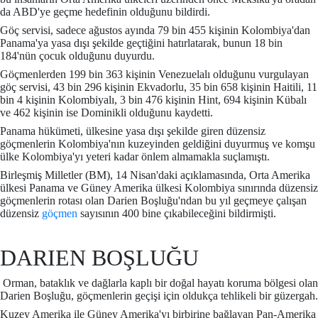
da ABD'ye geçme hedefinin olduğunu bildirdi.
Göç servisi, sadece ağustos ayında 79 bin 455 kişinin Kolombiya'dan
Panama'ya yasa dışı şekilde geçtiğini hatırlatarak, bunun 18 bin
184'nün çocuk olduğunu duyurdu.
Göçmenlerden 199 bin 363 kişinin Venezuelalı olduğunu vurgulayan
göç servisi, 43 bin 296 kişinin Ekvadorlu, 35 bin 658 kişinin Haitili, 11
bin 4 kişinin Kolombiyalı, 3 bin 476 kişinin Hint, 694 kişinin Kübalı
ve 462 kişinin ise Dominikli olduğunu kaydetti.
Panama hükümeti, ülkesine yasa dışı şekilde giren düzensiz
göçmenlerin Kolombiya'nın kuzeyinden geldiğini duyurmuş ve komşu
ülke Kolombiya'yı yeteri kadar önlem almamakla suçlamıştı.
Birleşmiş Milletler (BM), 14 Nisan'daki açıklamasında, Orta Amerika
ülkesi Panama ve Güney Amerika ülkesi Kolombiya sınırında düzensiz
göçmenlerin rotası olan Darien Boşluğu'ndan bu yıl geçmeye çalışan
düzensiz
göçmen
sayısının 400 bine çıkabileceğini bildirmişti.
DARIEN BOŞLUĞU
Orman, bataklık ve dağlarla kaplı bir doğal hayatı koruma bölgesi olan
Darien Boşluğu, göçmenlerin geçişi için oldukça tehlikeli bir güzergah.
Kuzey Amerika ile Güney Amerika'yı birbirine bağlayan Pan-Amerika