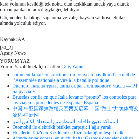
kara yolunun kesildiği tek nokta olan açıklıktan ancak yaya olarak
orman patikaları aracılığıyla geçilebiliyor.
Göçmenler, bataklığa saplanma ve vahşi hayvan saldırısı tehlikesi
altında yolculuk ediyor.
Kaynak: AA
[ad_2]
Apsny News
YORUM YAZ
Yorum Yazabilmek İçin Lütfen
Giriş Yapın
.
comment la «reconstruction» du nouveau pavillon d’accueil de
l’Assemblée nationale a viré à la bataille politique
Эксперт назвал три главных врага оливкового масла — РТ
на русском
Bruselas confía en que Italia levante “pronto” los controles para
los viajeros procedentes de España | España
中国-中亚国家摔跤精英赛西安启幕 十国“跤士”共筑体育交
流桥-中新网
المملكة تعبئ طاقات المتطوعين استعدادًا لكأس آسيا
Otomobil ile elektrikli bisiklet çarpıştı; 1 ağır yaralı
Husilerin Taiz'den Kızıldeniz'e füze fırlattığını tespit ettik
Altında savaş sonrası en güçlü hafta: Gramda dengeler değişti