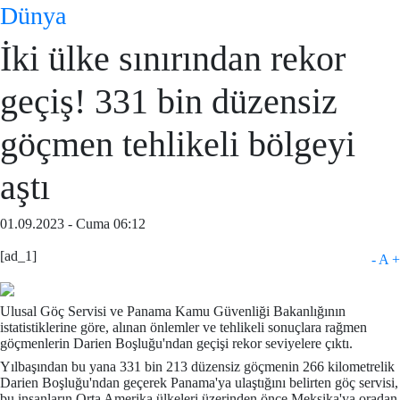
Dünya
İki ülke sınırından rekor
geçiş! 331 bin düzensiz
göçmen tehlikeli bölgeyi
aştı
01.09.2023 - Cuma 06:12
[ad_1]
-
A
+
Ulusal Göç Servisi ve Panama Kamu Güvenliği Bakanlığının
istatistiklerine göre, alınan önlemler ve tehlikeli sonuçlara rağmen
göçmenlerin Darien Boşluğu'ndan geçişi rekor seviyelere çıktı.
Yılbaşından bu yana 331 bin 213 düzensiz göçmenin 266 kilometrelik
Darien Boşluğu'ndan geçerek Panama'ya ulaştığını belirten göç servisi,
bu insanların Orta Amerika ülkeleri üzerinden önce Meksika'ya oradan