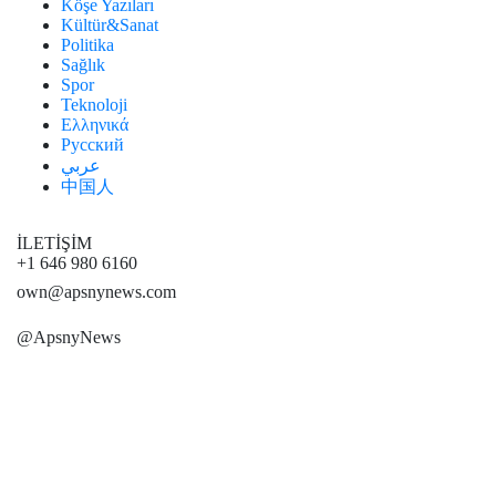
Köşe Yazıları
Kültür&Sanat
Politika
Sağlık
Spor
Teknoloji
Ελληνικά
Русский
عربي
中国人
İLETİŞİM
+1 646 980 6160
own@apsnynews.com
@ApsnyNews