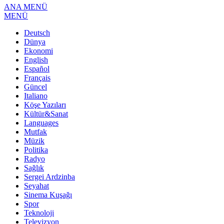
ANA MENÜ
MENÜ
Deutsch
Dünya
Ekonomi
English
Español
Français
Güncel
Italiano
Köşe Yazıları
Kültür&Sanat
Languages
Mutfak
Müzik
Politika
Radyo
Sağlık
Sergei Ardzinba
Seyahat
Sinema Kuşağı
Spor
Teknoloji
Televizyon