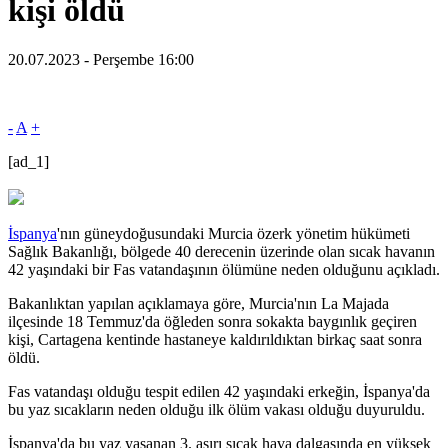
kişi öldü
20.07.2023 - Perşembe 16:00
-
A
+
[ad_1]
İspanya
'nın güneydoğusundaki Murcia özerk yönetim hükümeti
Sağlık Bakanlığı, bölgede 40 derecenin üzerinde olan sıcak havanın
42 yaşındaki bir Fas vatandaşının ölümüne neden olduğunu açıkladı.
Bakanlıktan yapılan açıklamaya göre, Murcia'nın La Majada
ilçesinde 18 Temmuz'da öğleden sonra sokakta baygınlık geçiren
kişi, Cartagena kentinde hastaneye kaldırıldıktan birkaç saat sonra
öldü.
Fas vatandaşı olduğu tespit edilen 42 yaşındaki erkeğin, İspanya'da
bu yaz sıcakların neden olduğu ilk ölüm vakası olduğu duyuruldu.
İspanya'da bu yaz yaşanan 3. aşırı sıcak hava dalgasında en yüksek