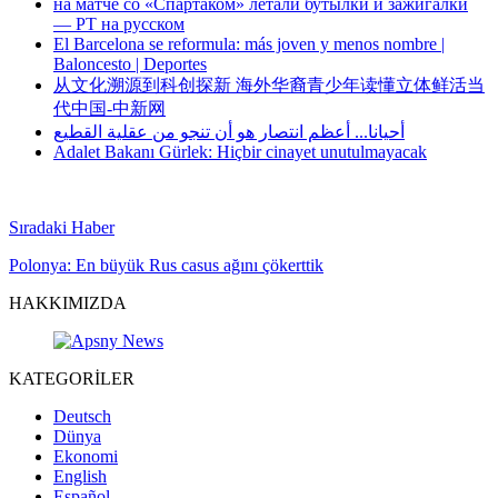
на матче со «Спартаком» летали бутылки и зажигалки
— РТ на русском
El Barcelona se reformula: más joven y menos nombre |
Baloncesto | Deportes
从文化溯源到科创探新 海外华裔青少年读懂立体鲜活当
代中国-中新网
أحيانا... أعظم انتصار هو أن تنجو من عقلية القطيع
Adalet Bakanı Gürlek: Hiçbir cinayet unutulmayacak
Sıradaki Haber
Polonya: En büyük Rus casus ağını çökerttik
HAKKIMIZDA
KATEGORİLER
Deutsch
Dünya
Ekonomi
English
Español