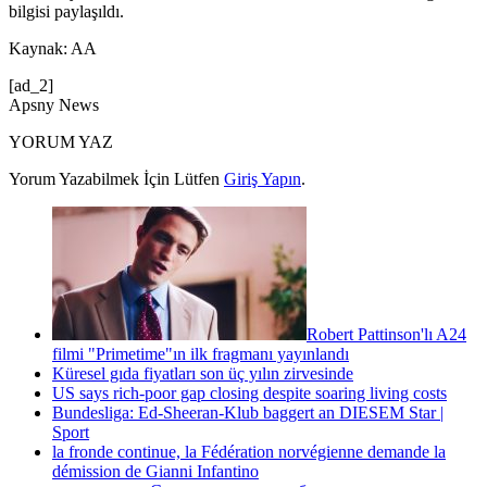
bilgisi paylaşıldı.
Kaynak: AA
[ad_2]
Apsny News
YORUM YAZ
Yorum Yazabilmek İçin Lütfen
Giriş Yapın
.
Robert Pattinson'lı A24
filmi "Primetime"ın ilk fragmanı yayınlandı
Küresel gıda fiyatları son üç yılın zirvesinde
US says rich-poor gap closing despite soaring living costs
Bundesliga: Ed-Sheeran-Klub baggert an DIESEM Star |
Sport
la fronde continue, la Fédération norvégienne demande la
démission de Gianni Infantino