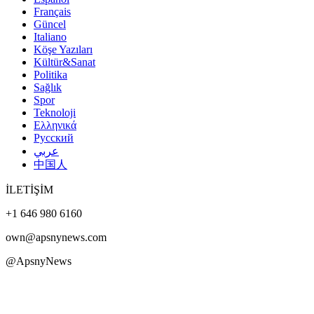
Français
Güncel
Italiano
Köşe Yazıları
Kültür&Sanat
Politika
Sağlık
Spor
Teknoloji
Ελληνικά
Русский
عربي
中国人
İLETİŞİM
+1 646 980 6160
own@apsnynews.com
@ApsnyNews