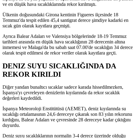
ve en düşük hava sıcaklıklarında rekor kırılmıştı.
Ülkenin doğusundaki Girona kentinin Figueres ilçesinde 18
Temmuz'da tespit edilen 45,4 santigrat derece şimdiye kadarki en
sıcak gün olarak kayıtlara geçmişti.
Ayrıca Balear Adaları ve Valensiya bölgelerinde 18-19 Temmuz
tarihleri arasında en düşük hava sıcaklığının 28 derecenin altına
inmemesi ve Malaga'da bu sabah saat 07.00'de sıcaklığın 34 derece
olarak tespit edilmesi de rekor veriler olarak kayıtlara geçti.
DENIZ SUYU SICAKLIĞINDA DA
REKOR KIRILDI
Diğer yandan bunaltıcı sıcaklar sadece karada hissedilmezken,
İspanya'yı çevreleyen denizlerin kıyılarında da rekor sıcaklık
değerleri kaydedildi.
İspanya Meteoroloji Enstitütüsü (AEMET), deniz kıyılarında su
sıcaklığı ortalamasının 24,6 dereceye çıkarak son 83 yılın rekorunu
kırdığını, Balear Adaları ve çevresinde 28 dereceye kadar çıktığını
duyurdu.
Deniz suyu sıcaklıklarının normalin 3-4 derece üzerinde olduğu