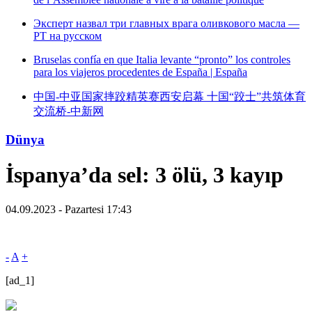
Эксперт назвал три главных врага оливкового масла —
РТ на русском
Bruselas confía en que Italia levante “pronto” los controles
para los viajeros procedentes de España | España
中国-中亚国家摔跤精英赛西安启幕 十国“跤士”共筑体育
交流桥-中新网
Dünya
İspanya’da sel: 3 ölü, 3 kayıp
04.09.2023 - Pazartesi 17:43
-
A
+
[ad_1]