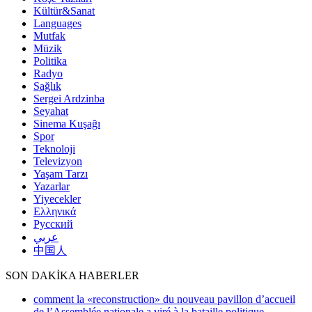
Kültür&Sanat
Languages
Mutfak
Müzik
Politika
Radyo
Sağlık
Sergei Ardzinba
Seyahat
Sinema Kuşağı
Spor
Teknoloji
Televizyon
Yaşam Tarzı
Yazarlar
Yiyecekler
Ελληνικά
Русский
عربي
中国人
SON DAKİKA HABERLER
comment la «reconstruction» du nouveau pavillon d’accueil
de l’Assemblée nationale a viré à la bataille politique