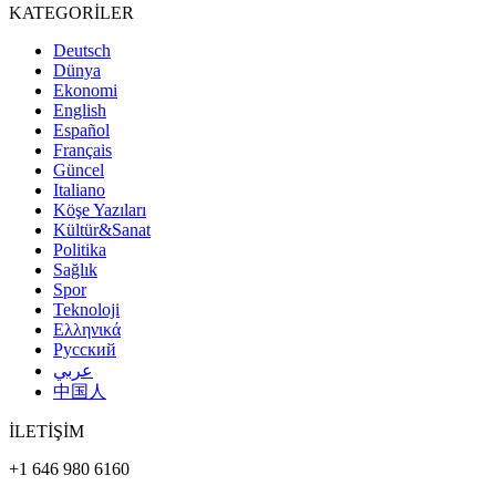
KATEGORİLER
Deutsch
Dünya
Ekonomi
English
Español
Français
Güncel
Italiano
Köşe Yazıları
Kültür&Sanat
Politika
Sağlık
Spor
Teknoloji
Ελληνικά
Русский
عربي
中国人
İLETİŞİM
+1 646 980 6160