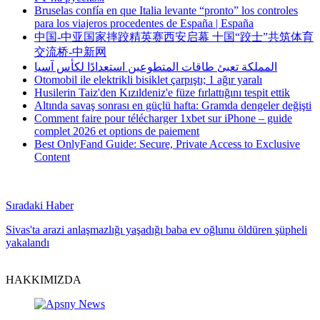
Bruselas confía en que Italia levante “pronto” los controles
para los viajeros procedentes de España | España
中国-中亚国家摔跤精英赛西安启幕 十国“跤士”共筑体育
交流桥-中新网
المملكة تعبئ طاقات المتطوعين استعدادًا لكأس آسيا
Otomobil ile elektrikli bisiklet çarpıştı; 1 ağır yaralı
Husilerin Taiz'den Kızıldeniz'e füze fırlattığını tespit ettik
Altında savaş sonrası en güçlü hafta: Gramda dengeler değişti
Comment faire pour télécharger 1xbet sur iPhone – guide
complet 2026 et options de paiement
Best OnlyFand Guide: Secure, Private Access to Exclusive
Content
Sıradaki Haber
Sivas'ta arazi anlaşmazlığı yaşadığı baba ev oğlunu öldüren şüpheli
yakalandı
HAKKIMIZDA