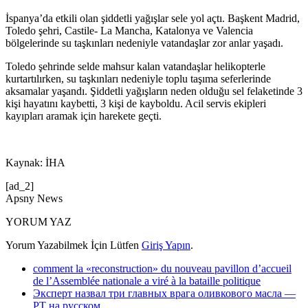
İspanya’da etkili olan şiddetli yağışlar sele yol açtı. Başkent Madrid,
Toledo şehri, Castile- La Mancha, Katalonya ve Valencia
bölgelerinde su taşkınları nedeniyle vatandaşlar zor anlar yaşadı.
Toledo şehrinde selde mahsur kalan vatandaşlar helikopterle
kurtartılırken, su taşkınları nedeniyle toplu taşıma seferlerinde
aksamalar yaşandı. Şiddetli yağışların neden olduğu sel felaketinde 3
kişi hayatını kaybetti, 3 kişi de kayboldu. Acil servis ekipleri
kayıpları aramak için harekete geçti.
Kaynak: İHA
[ad_2]
Apsny News
YORUM YAZ
Yorum Yazabilmek İçin Lütfen
Giriş Yapın
.
comment la «reconstruction» du nouveau pavillon d’accueil
de l’Assemblée nationale a viré à la bataille politique
Эксперт назвал три главных врага оливкового масла —
РТ на русском