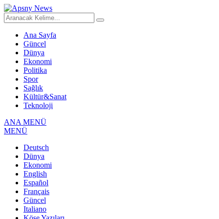
Ana Sayfa
Güncel
Dünya
Ekonomi
Politika
Spor
Sağlık
Kültür&Sanat
Teknoloji
ANA MENÜ
MENÜ
Deutsch
Dünya
Ekonomi
English
Español
Français
Güncel
Italiano
Köşe Yazıları