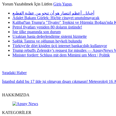
Yorum Yazabilmek İçin Lütfen
Giriş Yapın
.
أحيانا... أعظم انتصار هو أن تنجو من عقلية القطيع
Adalet Bakanı Gürlek: Hiçbir cinayet unutulmayacak
Kalibaf'tan Trump'a "Tiyatro" Tepkisi ve Hürmüz Boğazı'nda 
Petrol fiyatları yeniden 80 doların üstünde!
İşte ülke puanında son durum
Uzaktan hasta değerlendirme sistemi hizmette
Sağlık Tanrısı ve oğlunun heykeli bulundu
Türkiye'de dört kişiden üçü internet bankacılığı kullanıyor
Trump rebuffs Zelensky’s request for missiles — ApsnyNews
Minister fordert: Schluss mit dem Mimimi um Merz | Politik
Sıradaki Haber
İstanbul dahil bu 17 ilde işi olmayan dışarı çıkmasın! Meteoroloji 16
HAKKIMIZDA
KATEGORİLER