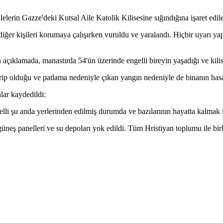
lelerin Gazze'deki Kutsal Aile Katolik Kilisesine sığındığına işaret ediler
ki diğer kişileri korumaya çalışırken vuruldu ve yaralandı. Hiçbir uyarı 
 açıklamada, manastırda 54'ün üzerinde engelli bireyin yaşadığı ve kilise
hrip olduğu ve patlama nedeniyle çıkan yangın nedeniyle de binanın hasa
lar kaydedildi:
gelli şu anda yerlerinden edilmiş durumda ve bazılarının hayatta kalmak 
güneş panelleri ve su depoları yok edildi. Tüm Hristiyan toplumu ile birl