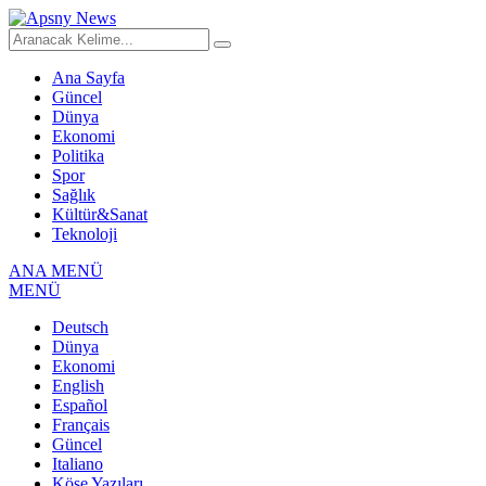
Ana Sayfa
Güncel
Dünya
Ekonomi
Politika
Spor
Sağlık
Kültür&Sanat
Teknoloji
ANA MENÜ
MENÜ
Deutsch
Dünya
Ekonomi
English
Español
Français
Güncel
Italiano
Köşe Yazıları