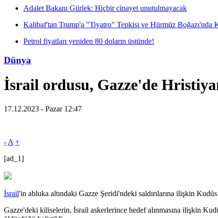
Adalet Bakanı Gürlek: Hiçbir cinayet unutulmayacak
Kalibaf'tan Trump'a "Tiyatro" Tepkisi ve Hürmüz Boğazı'nda 
Petrol fiyatları yeniden 80 doların üstünde!
Dünya
İsrail ordusu, Gazze'de Hristiyan
17.12.2023 - Pazar 12:47
-
A
+
[ad_1]
İsrail
'in abluka altındaki Gazze Şeridi'ndeki saldırılarına ilişkin Kudüs 
Gazze'deki kiliselerin, İsrail askerlerince hedef alınmasına ilişkin K