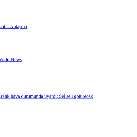
Kritik Anlaşma
 World News
 Aralık hava durumunda uyardı: Sel seli götürecek