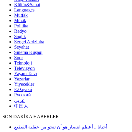
Kültür&Sanat
Languages
Mutfak
Müzik
Politika
Radyo
Sağlık
Sergei Ardzinba
Seyahat
Sinema Kuşağı
Spor
Teknoloji
Televizyon
Yaşam Tarzı
Yazarlar
Yiyecekler
Ελληνικά
Русский
عربي
中国人
SON DAKİKA HABERLER
أحيانا... أعظم انتصار هو أن تنجو من عقلية القطيع