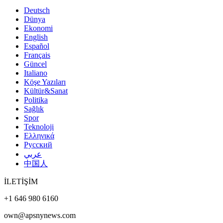
Deutsch
Dünya
Ekonomi
English
Español
Français
Güncel
Italiano
Köşe Yazıları
Kültür&Sanat
Politika
Sağlık
Spor
Teknoloji
Ελληνικά
Русский
عربي
中国人
İLETİŞİM
+1 646 980 6160
own@apsnynews.com