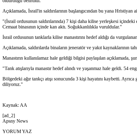
öldürdüğü belirtildi.
Açıklamada, İsrail'in saldırılarının başlangıcından bu yana Hristiyan ai
"(İsrail ordusunun saldırılarında) 7 kişi daha kilise yerleşkesi içinde
Cemaat binasının içinde kan aktı. Soğukkanlılıkla vuruldular."
İsrail ordusunun tanklarla kilise manastırını hedef aldığı da vurgulanan
Açıklamada, saldırılarda binaların jeneratör ve yakıt kaynaklarının ta
Manastırın kullanılamaz hale geldiği bilgisi paylaşılan açıklamada, şun
"Tank atışlarıyla manastır hedef alındı ve yaşanmaz hale geldi. 54 en
Bölgedeki ağır tankçı atışı sonucunda 3 kişi hayatını kaybetti. Ayrıca 
diliyoruz."
Kaynak: AA
[ad_2]
Apsny News
YORUM YAZ