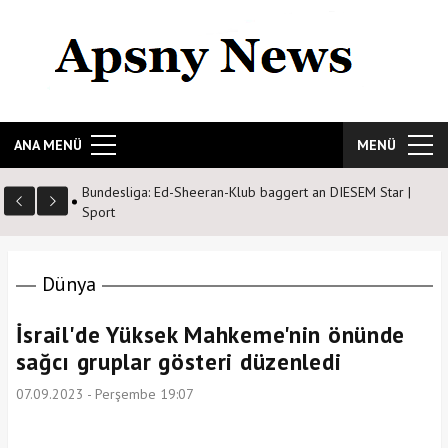
ANA MENÜ
MENÜ
living costs
Bundesliga: Ed-Sheeran-Klub baggert an DIESEM Star |
Sport
Dünya
İsrail'de Yüksek Mahkeme'nin önünde
sağcı gruplar gösteri düzenledi
07.09.2023 - Perşembe 19:07