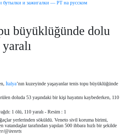
ли бутылки и зажигалки — РТ на русском
topu büyüklüğünde dolu
 yaralı
en,
İtalya
’nın kuzeyinde yaşayanlar tenis topu büyüklüğünde
ülen doluda 53 yaşındaki bir kişi hayatını kaybederken, 110
ağaçlar yerlerinden söküldü. Veneto sivil koruma birimi,
 vatandaşlar tarafından yapılan 500 ihbara hızlı bir şekilde
er/@irenrts