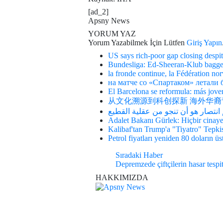
[ad_2]
Apsny News
YORUM YAZ
Yorum Yazabilmek İçin Lütfen
Giriş Yapın
US says rich-poor gap closing despit
Bundesliga: Ed-Sheeran-Klub bagge
la fronde continue, la Fédération n
на матче со «Спартаком» летали
El Barcelona se reformula: más jove
从文化溯源到科创探新 海外华裔
م انتصار هو أن تنجو من عقلية القطيع
Adalet Bakanı Gürlek: Hiçbir cinay
Kalibaf'tan Trump'a "Tiyatro" Tepk
Petrol fiyatları yeniden 80 doların ü
Sıradaki Haber
Depremzede çiftçilerin hasar tespi
HAKKIMIZDA