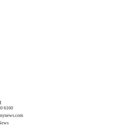
M
80 6160
nynews.com
News