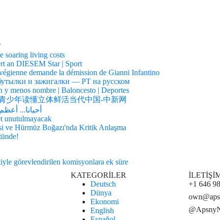
.
e soaring living costs
rt an DIESEM Star | Sport
orvégienne demande la démission de Gianni Infantino
 бутылки и зажигалки — РТ на русском
n y menos nombre | Baloncesto | Deportes
青少年读懂立体鲜活当代中国-中新网
أحيانا... أعظ
et unutulmayacak
isi ve Hürmüz Boğazı'nda Kritik Anlaşma
stünde!
tiyle görevlendirilen komisyonlara ek süre
KATEGORİLER
İLETİŞİ
Deutsch
+1 646 9
Dünya
own@aps
Ekonomi
@Apsny
English
Español