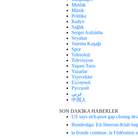
Mutfak
Müzik
Politika
Radyo
Sağlık
Sergei Ardzinba
Seyahat
Sinema Kuşağı
Spor
Teknoloji
Televizyon
Yaşam Tarzı
Yazarlar
Yiyecekler
Ελληνικά
Русский
عربي
中国人
SON DAKİKA HABERLER
US says rich-poor gap closing desp
Bundesliga: Ed-Sheeran-Klub bag
la fronde continue, la Fédération