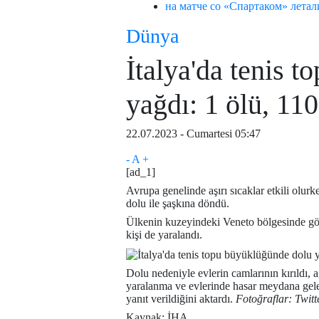
на матче со «Спартаком» лета
Dünya
İtalya'da tenis 
yağdı: 1 ölü, 110
22.07.2023 - Cumartesi 05:47
-
A
+
[ad_1]
Avrupa genelinde aşırı sıcaklar etkili olurk
dolu ile şaşkına döndü.
Ülkenin kuzeyindeki Veneto bölgesinde gör
kişi de yaralandı.
Dolu nedeniyle evlerin camlarının kırıldı, 
yaralanma ve evlerinde hasar meydana gelen
yanıt verildiğini aktardı.
Fotoğraflar: Twitt
Kaynak: İHA