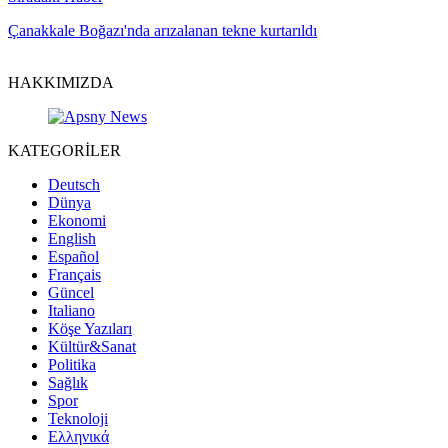
Çanakkale Boğazı'nda arızalanan tekne kurtarıldı
HAKKIMIZDA
KATEGORİLER
Deutsch
Dünya
Ekonomi
English
Español
Français
Güncel
Italiano
Köşe Yazıları
Kültür&Sanat
Politika
Sağlık
Spor
Teknoloji
Ελληνικά