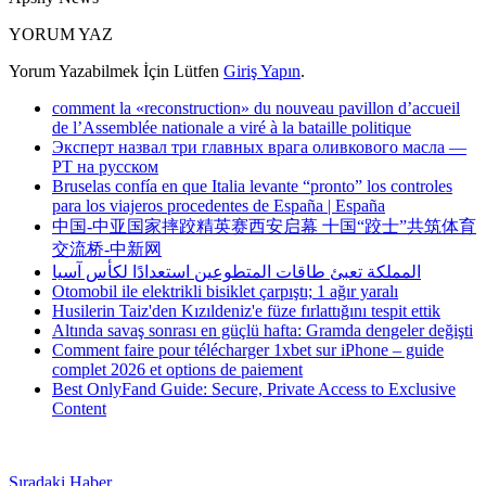
YORUM YAZ
Yorum Yazabilmek İçin Lütfen
Giriş Yapın
.
comment la «reconstruction» du nouveau pavillon d’accueil
de l’Assemblée nationale a viré à la bataille politique
Эксперт назвал три главных врага оливкового масла —
РТ на русском
Bruselas confía en que Italia levante “pronto” los controles
para los viajeros procedentes de España | España
中国-中亚国家摔跤精英赛西安启幕 十国“跤士”共筑体育
交流桥-中新网
المملكة تعبئ طاقات المتطوعين استعدادًا لكأس آسيا
Otomobil ile elektrikli bisiklet çarpıştı; 1 ağır yaralı
Husilerin Taiz'den Kızıldeniz'e füze fırlattığını tespit ettik
Altında savaş sonrası en güçlü hafta: Gramda dengeler değişti
Comment faire pour télécharger 1xbet sur iPhone – guide
complet 2026 et options de paiement
Best OnlyFand Guide: Secure, Private Access to Exclusive
Content
Sıradaki Haber