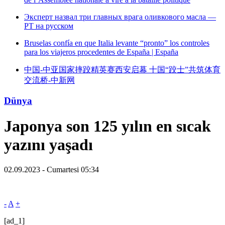
Эксперт назвал три главных врага оливкового масла —
РТ на русском
Bruselas confía en que Italia levante “pronto” los controles
para los viajeros procedentes de España | España
中国-中亚国家摔跤精英赛西安启幕 十国“跤士”共筑体育
交流桥-中新网
Dünya
Japonya son 125 yılın en sıcak
yazını yaşadı
02.09.2023 - Cumartesi 05:34
-
A
+
[ad_1]