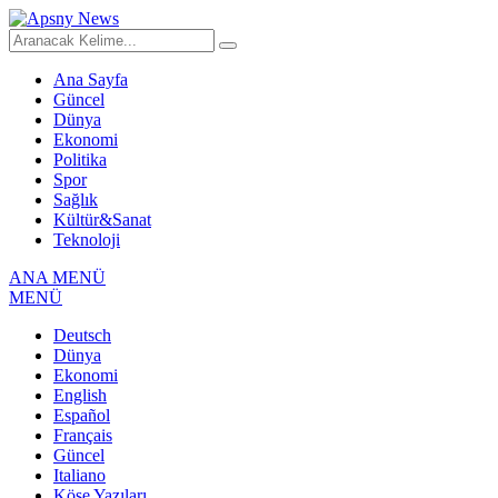
Ana Sayfa
Güncel
Dünya
Ekonomi
Politika
Spor
Sağlık
Kültür&Sanat
Teknoloji
ANA MENÜ
MENÜ
Deutsch
Dünya
Ekonomi
English
Español
Français
Güncel
Italiano
Köşe Yazıları