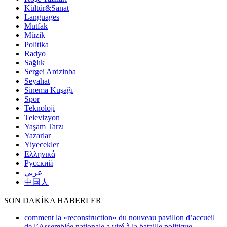
Kültür&Sanat
Languages
Mutfak
Müzik
Politika
Radyo
Sağlık
Sergei Ardzinba
Seyahat
Sinema Kuşağı
Spor
Teknoloji
Televizyon
Yaşam Tarzı
Yazarlar
Yiyecekler
Ελληνικά
Русский
عربي
中国人
SON DAKİKA HABERLER
comment la «reconstruction» du nouveau pavillon d’accueil
de l’Assemblée nationale a viré à la bataille politique