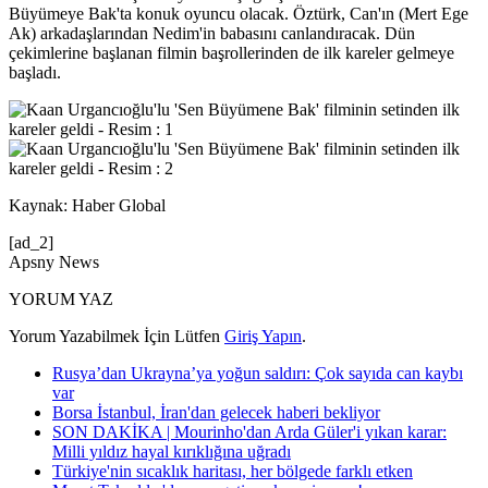
Büyümeye Bak'ta konuk oyuncu olacak. Öztürk, Can'ın (Mert Ege
Ak) arkadaşlarından Nedim'in babasını canlandıracak. Dün
çekimlerine başlanan filmin başrollerinden de ilk kareler gelmeye
başladı.
Kaynak: Haber Global
[ad_2]
Apsny News
YORUM YAZ
Yorum Yazabilmek İçin Lütfen
Giriş Yapın
.
Rusya’dan Ukrayna’ya yoğun saldırı: Çok sayıda can kaybı
var
Borsa İstanbul, İran'dan gelecek haberi bekliyor
SON DAKİKA | Mourinho'dan Arda Güler'i yıkan karar:
Milli yıldız hayal kırıklığına uğradı
Türkiye'nin sıcaklık haritası, her bölgede farklı etken