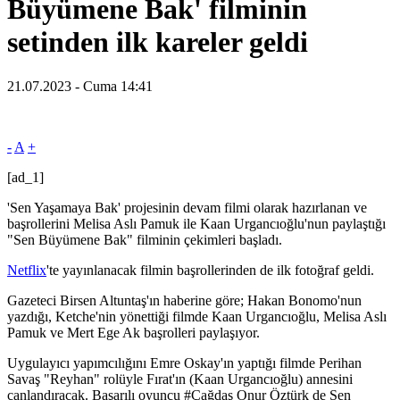
Büyümene Bak' filminin
setinden ilk kareler geldi
21.07.2023 - Cuma 14:41
-
A
+
[ad_1]
'Sen Yaşamaya Bak' projesinin devam filmi olarak hazırlanan ve
başrollerini Melisa Aslı Pamuk ile Kaan Urgancıoğlu'nun paylaştığı
"Sen Büyümene Bak" filminin çekimleri başladı.
Netflix
'te yayınlanacak filmin başrollerinden de ilk fotoğraf geldi.
Gazeteci Birsen Altuntaş'ın haberine göre; Hakan Bonomo'nun
yazdığı, Ketche'nin yönettiği filmde Kaan Urgancıoğlu, Melisa Aslı
Pamuk ve Mert Ege Ak başrolleri paylaşıyor.
Uygulayıcı yapımcılığını Emre Oskay'ın yaptığı filmde Perihan
Savaş "Reyhan" rolüyle Fırat'ın (Kaan Urgancıoğlu) annesini
canlandıracak. Başarılı oyuncu #Çağdaş Onur Öztürk de Sen