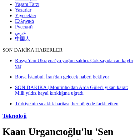
Yaşam Tarzı
Yazarlar
Yiyecekler
Ελληνικά
Русский
عربي
中国人
SON DAKİKA HABERLER
kaybı
ar:
Teknoloji
Kaan Urgancıoğlu'lu 'Sen