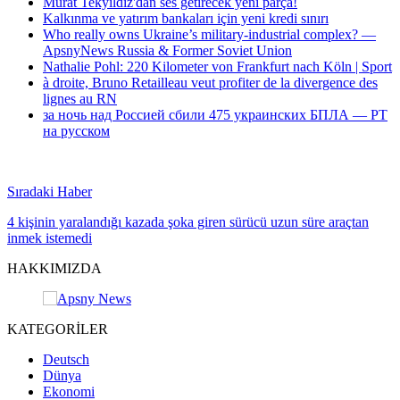
Murat Tekyıldız'dan ses getirecek yeni parça!
Kalkınma ve yatırım bankaları için yeni kredi sınırı
Who really owns Ukraine’s military-industrial complex? —
ApsnyNews Russia & Former Soviet Union
Nathalie Pohl: 220 Kilometer von Frankfurt nach Köln | Sport
à droite, Bruno Retailleau veut profiter de la divergence des
lignes au RN
за ночь над Россией сбили 475 украинских БПЛА — РТ
на русском
Sıradaki Haber
4 kişinin yaralandığı kazada şoka giren sürücü uzun süre araçtan
inmek istemedi
HAKKIMIZDA
KATEGORİLER
Deutsch
Dünya
Ekonomi