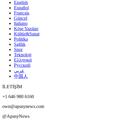
English
Español
Français
Güncel
Italiano
Köşe Yazıları
Kültür&Sanat
Politika
Sağlık
Spor
Teknoloji
Ελληνικά
Русский
عربي
中国人
İLETİŞİM
+1 646 980 6160
own@apsnynews.com
@ApsnyNews