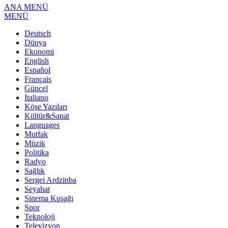
ANA MENÜ
MENÜ
Deutsch
Dünya
Ekonomi
English
Español
Français
Güncel
Italiano
Köşe Yazıları
Kültür&Sanat
Languages
Mutfak
Müzik
Politika
Radyo
Sağlık
Sergei Ardzinba
Seyahat
Sinema Kuşağı
Spor
Teknoloji
Televizyon