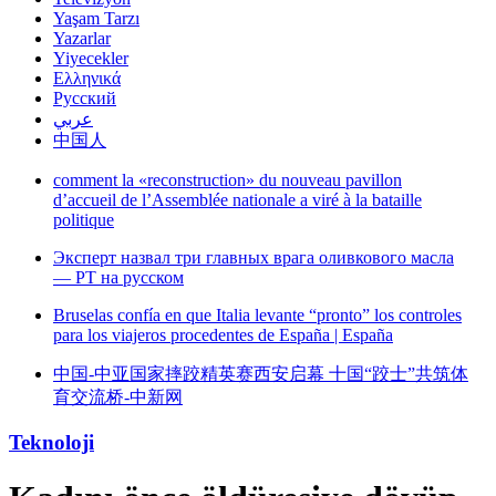
Yaşam Tarzı
Yazarlar
Yiyecekler
Ελληνικά
Русский
عربي
中国人
comment la «reconstruction» du nouveau pavillon
d’accueil de l’Assemblée nationale a viré à la bataille
politique
Эксперт назвал три главных врага оливкового масла
— РТ на русском
Bruselas confía en que Italia levante “pronto” los controles
para los viajeros procedentes de España | España
中国-中亚国家摔跤精英赛西安启幕 十国“跤士”共筑体
育交流桥-中新网
Teknoloji