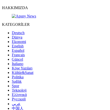
HAKKIMIZDA
KATEGORİLER
Deutsch
Dünya
Ekonomi
English
Español
Français
Güncel
Italiano
Köşe Yazıları
Kültür&Sanat
Politika
Sağlık
Spor
Teknoloji
Ελληνικά
Русский
عربي
中国人