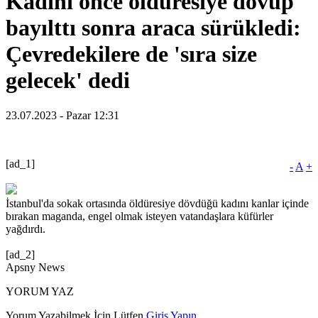
Kadını önce öldüresiye dövüp
bayılttı sonra araca sürükledi:
Çevredekilere de 'sıra size
gelecek' dedi
23.07.2023 - Pazar 12:31
[ad_1]
-
A
+
İstanbul'da sokak ortasında öldüresiye dövdüğü kadını kanlar içinde
bırakan maganda, engel olmak isteyen vatandaşlara küfürler
yağdırdı.
[ad_2]
Apsny News
YORUM YAZ
Yorum Yazabilmek İçin Lütfen
Giriş Yapın
.