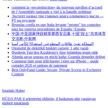
comment la «reconstruction» du nouveau pavillon d’accueil
de l’Assemblée nationale a viré à la bataille politique
Эксперт назвал три главных врага оливкового масла —
РТ на русском
Bruselas confía en que Italia levante “pronto” los controles
para los viajeros procedentes de España | España
中国-中亚国家摔跤精英赛西安启幕 十国“跤士”共筑体育
交流桥-中新网
المملكة تعبئ طاقات المتطوعين استعدادًا لكأس آسيا
Otomobil ile elektrikli bisiklet çarpıştı; 1 ağır yaralı
Husilerin Taiz'den Kızıldeniz'e füze fırlattığını tespit ettik
Altında savaş sonrası en güçlü hafta: Gramda dengeler değişti
Comment faire pour télécharger 1xbet sur iPhone – guide
complet 2026 et options de paiement
Best OnlyFand Guide: Secure, Private Access to Exclusive
Content
Sıradaki Haber
HÜDA PAR il sekreterini öldürüp, il başkanını ağır yaralayan
şüpheli tutuklandı