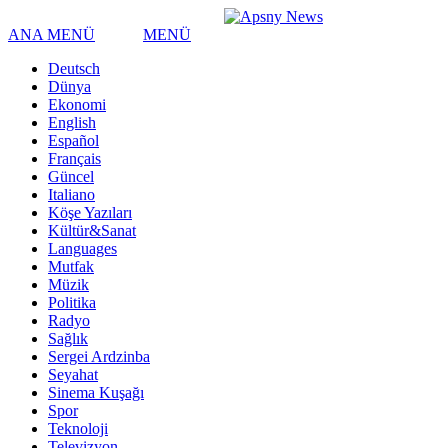
ANA MENÜ
MENÜ
Deutsch
Dünya
Ekonomi
English
Español
Français
Güncel
Italiano
Köşe Yazıları
Kültür&Sanat
Languages
Mutfak
Müzik
Politika
Radyo
Sağlık
Sergei Ardzinba
Seyahat
Sinema Kuşağı
Spor
Teknoloji
Televizyon