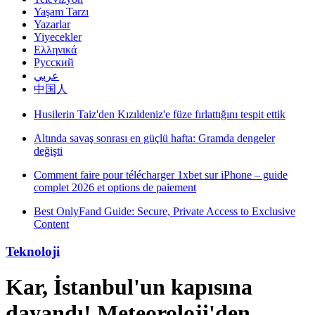
Yaşam Tarzı
Yazarlar
Yiyecekler
Ελληνικά
Русский
عربي
中国人
Husilerin Taiz'den Kızıldeniz'e füze fırlattığını tespit ettik
Altında savaş sonrası en güçlü hafta: Gramda dengeler
değişti
Comment faire pour télécharger 1xbet sur iPhone – guide
complet 2026 et options de paiement
Best OnlyFand Guide: Secure, Private Access to Exclusive
Content
Teknoloji
Kar, İstanbul'un kapısına
dayandı! Meteoroloji'den