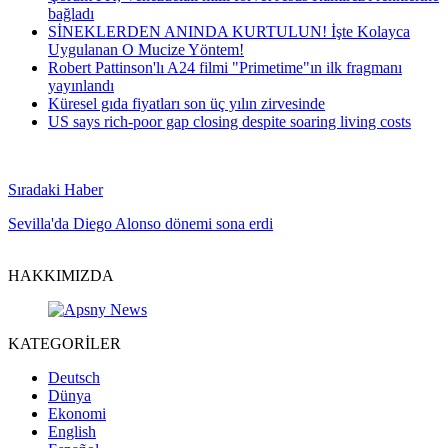
bağladı
SİNEKLERDEN ANINDA KURTULUN! İşte Kolayca
Uygulanan O Mucize Yöntem!
Robert Pattinson'lı A24 filmi "Primetime"ın ilk fragmanı
yayınlandı
Küresel gıda fiyatları son üç yılın zirvesinde
US says rich-poor gap closing despite soaring living costs
Sıradaki Haber
Sevilla'da Diego Alonso dönemi sona erdi
HAKKIMIZDA
KATEGORİLER
Deutsch
Dünya
Ekonomi
English