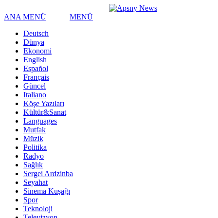
ANA MENÜ
MENÜ
Deutsch
Dünya
Ekonomi
English
Español
Français
Güncel
Italiano
Köşe Yazıları
Kültür&Sanat
Languages
Mutfak
Müzik
Politika
Radyo
Sağlık
Sergei Ardzinba
Seyahat
Sinema Kuşağı
Spor
Teknoloji
Televizyon