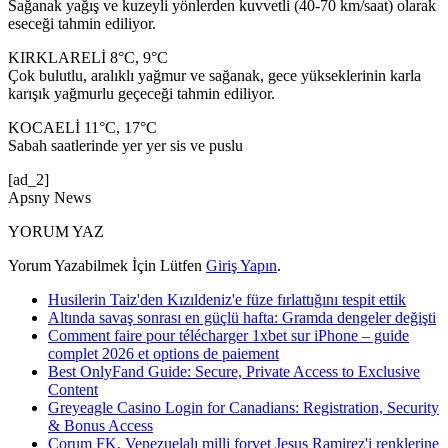
Sağanak yağış ve kuzeyli yönlerden kuvvetli (40-70 km/saat) olarak
eseceği tahmin ediliyor.
KIRKLARELİ 8°C, 9°C
Çok bulutlu, aralıklı yağmur ve sağanak, gece yükseklerinin karla
karışık yağmurlu geçeceği tahmin ediliyor.
KOCAELİ 11°C, 17°C
Sabah saatlerinde yer yer sis ve puslu
[ad_2]
Apsny News
YORUM YAZ
Yorum Yazabilmek İçin Lütfen
Giriş Yapın
.
Husilerin Taiz'den Kızıldeniz'e füze fırlattığını tespit ettik
Altında savaş sonrası en güçlü hafta: Gramda dengeler değişti
Comment faire pour télécharger 1xbet sur iPhone – guide
complet 2026 et options de paiement
Best OnlyFand Guide: Secure, Private Access to Exclusive
Content
Greyeagle Casino Login for Canadians: Registration, Security
& Bonus Access
Çorum FK, Venezuelalı milli forvet Jesus Ramirez'i renklerine