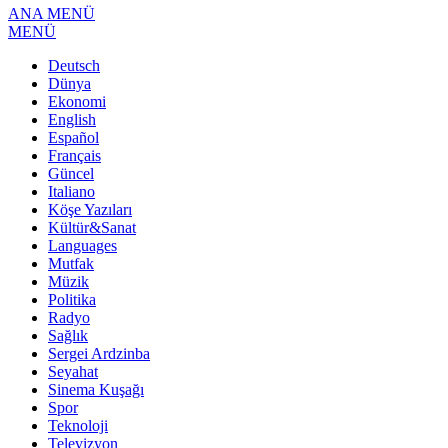
ANA MENÜ
MENÜ
Deutsch
Dünya
Ekonomi
English
Español
Français
Güncel
Italiano
Köşe Yazıları
Kültür&Sanat
Languages
Mutfak
Müzik
Politika
Radyo
Sağlık
Sergei Ardzinba
Seyahat
Sinema Kuşağı
Spor
Teknoloji
Televizyon