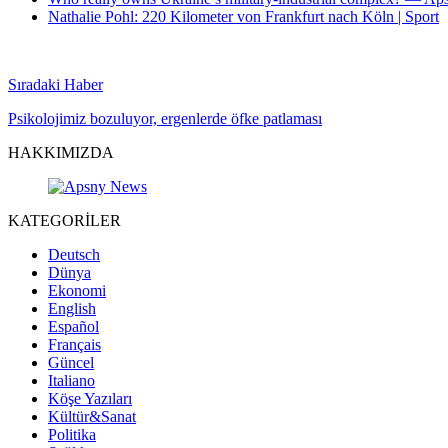
Nathalie Pohl: 220 Kilometer von Frankfurt nach Köln | Sport
Sıradaki Haber
Psikolojimiz bozuluyor, ergenlerde öfke patlaması
HAKKIMIZDA
KATEGORİLER
Deutsch
Dünya
Ekonomi
English
Español
Français
Güncel
Italiano
Köşe Yazıları
Kültür&Sanat
Politika