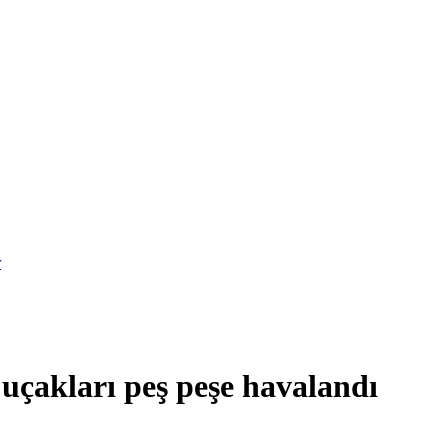
r
 uçakları peş peşe havalandı