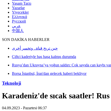
Yaşam Tarzı
Yazarlar
Yiyecekler
Ελληνικά
Русский
عربي
中国人
SON DAKİKA HABERLER
حين تربح قناة.. وتخسر أخرى
Çiftçi kaderiyle baş başa kalmış durumda
Rusya’dan Ukrayna’ya yoğun saldırı: Çok sayıda can kaybı va
Borsa İstanbul, İran'dan gelecek haberi bekliyor
Teknoloji
Karadeniz'de sıcak saatler! Rus
04.09.2023 - Pazartesi 06:37