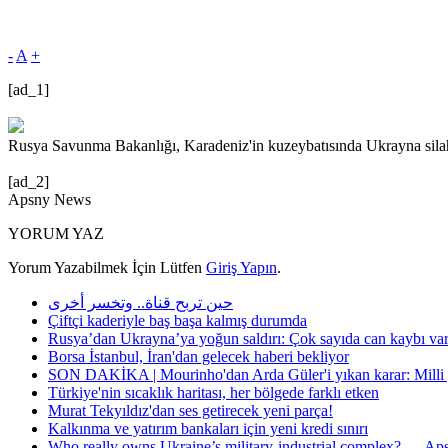
-
A
+
[ad_1]
Rusya Savunma Bakanlığı, Karadeniz'in kuzeybatısında Ukrayna silahlı
[ad_2]
Apsny News
YORUM YAZ
Yorum Yazabilmek İçin Lütfen
Giriş Yapın
.
حين تربح قناة.. وتخسر أخرى
Çiftçi kaderiyle baş başa kalmış durumda
Rusya’dan Ukrayna’ya yoğun saldırı: Çok sayıda can kaybı va
Borsa İstanbul, İran'dan gelecek haberi bekliyor
SON DAKİKA | Mourinho'dan Arda Güler'i yıkan karar: Milli yı
Türkiye'nin sıcaklık haritası, her bölgede farklı etken
Murat Tekyıldız'dan ses getirecek yeni parça!
Kalkınma ve yatırım bankaları için yeni kredi sınırı
Who really owns Ukraine’s military-industrial complex? — A