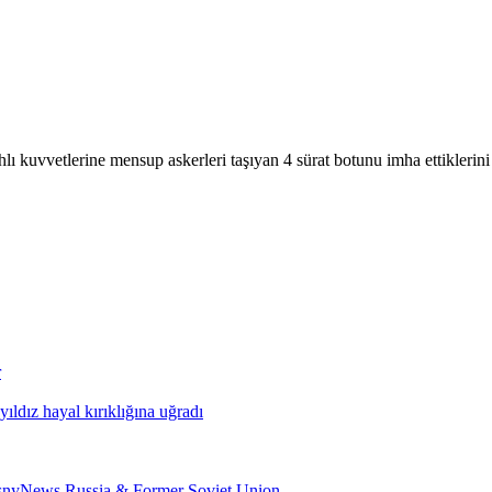
 kuvvetlerine mensup askerleri taşıyan 4 sürat botunu imha ettiklerin
r
ldız hayal kırıklığına uğradı
psnyNews Russia & Former Soviet Union