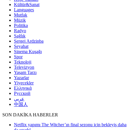
Kültür&Sanat
Languages
Mutfak
Müzik
Politika
Radyo
Sağlık
Sergei Ardzinba
Seyahat
Sinema Kuşağı
Spor
Teknoloji
Televizyon
Yaşam Tarzı
Yazarlar
Yiyecekler
Ελληνικά
Русский
عربي
中国人
SON DAKİKA HABERLER
Netflix yapımı The Witcher’ın final sezonu için bekleyiş daha
da uzadı!