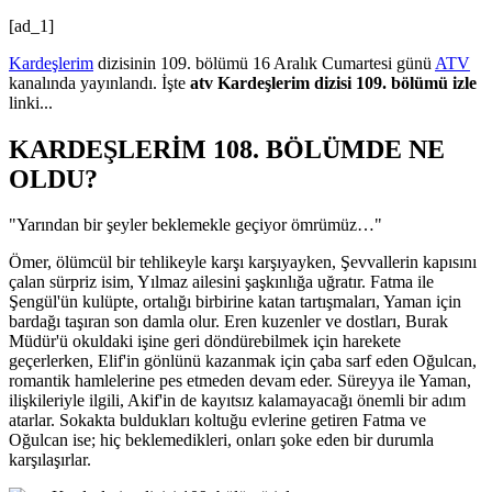
[ad_1]
Kardeşlerim
dizisinin 109. bölümü 16 Aralık Cumartesi günü
ATV
kanalında yayınlandı. İşte
atv Kardeşlerim dizisi 109. bölümü izle
linki...
KARDEŞLERİM 108. BÖLÜMDE NE
OLDU?
"Yarından bir şeyler beklemekle geçiyor ömrümüz…"
Ömer, ölümcül bir tehlikeyle karşı karşıyayken, Şevvallerin kapısını
çalan sürpriz isim, Yılmaz ailesini şaşkınlığa uğratır. Fatma ile
Şengül'ün kulüpte, ortalığı birbirine katan tartışmaları, Yaman için
bardağı taşıran son damla olur. Eren kuzenler ve dostları, Burak
Müdür'ü okuldaki işine geri döndürebilmek için harekete
geçerlerken, Elif'in gönlünü kazanmak için çaba sarf eden Oğulcan,
romantik hamlelerine pes etmeden devam eder. Süreyya ile Yaman,
ilişkileriyle ilgili, Akif'in de kayıtsız kalamayacağı önemli bir adım
atarlar. Sokakta buldukları koltuğu evlerine getiren Fatma ve
Oğulcan ise; hiç beklemedikleri, onları şoke eden bir durumla
karşılaşırlar.