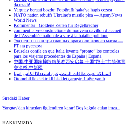
da uzadı!
Yargıtay beraati bozdu: Fotoğraflı 'şaka'ya hapis cezası
NATO nation rebuffs Ukraine’s missile plea — ApsnyNews
World News
Kommentar - Goldene Zeiten für Regelbrecher
comment la «reconstruction» du nouveau pavillon d’accueil
de l’Assemblée nationale a viré à la bataille politique
Эксперт назвал три главных врага оливкового масла —
РТ на русском
Bruselas confía en que Italia levante “pronto” los controles
para los viajeros procedentes de España | España
中国-中亚国家摔跤精英赛西安启幕 十国“跤士”共筑体育
交流桥-中新网
المملكة تعبئ طاقات المتطوعين استعدادًا لكأس آسيا
Otomobil ile elektrikli bisiklet çarpıştı; 1 ağır yaralı
Sıradaki Haber
Yargıtay'dan kiracıları ilgilendiren karar! Boş kağıda atılan imza...
HAKKIMIZDA