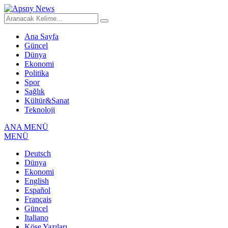
Ana Sayfa
Güncel
Dünya
Ekonomi
Politika
Spor
Sağlık
Kültür&Sanat
Teknoloji
ANA MENÜ
MENÜ
Deutsch
Dünya
Ekonomi
English
Español
Français
Güncel
Italiano
Köşe Yazıları