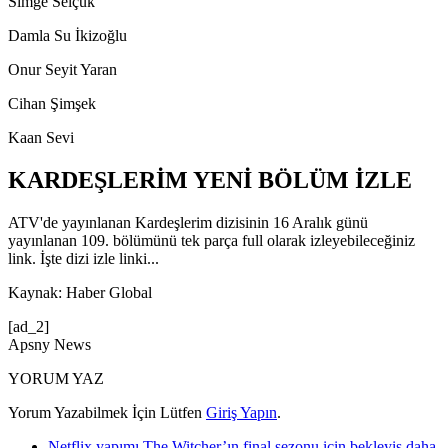
Simge Selçuk
Damla Su İkizoğlu
Onur Seyit Yaran
Cihan Şimşek
Kaan Sevi
KARDEŞLERİM YENİ BÖLÜM İZLE
ATV'de yayınlanan Kardeşlerim dizisinin 16 Aralık günü
yayınlanan 109. bölümünü tek parça full olarak izleyebileceğiniz
link. İşte dizi izle linki...
Kaynak: Haber Global
[ad_2]
Apsny News
YORUM YAZ
Yorum Yazabilmek İçin Lütfen
Giriş Yapın
.
Netflix yapımı The Witcher’ın final sezonu için bekleyiş daha