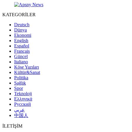
KATEGORİLER
Deutsch
Dünya
Ekonomi
English
Español
Français
Güncel
Italiano
Köşe Yazıları
Kültür&Sanat
Politika
Sağlık
Spor
Teknoloji
Ελληνικά
Русский
عربي
中国人
İLETİŞİM