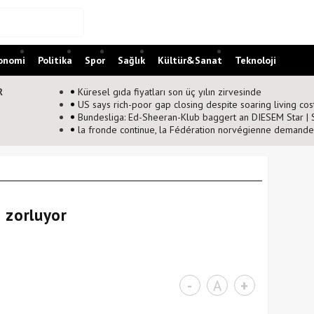
onomi
Politika
Spor
Sağlık
Kültür&Sanat
Teknoloji
R
Küresel gıda fiyatları son üç yılın zirvesinde
US says rich-poor gap closing despite soaring living cos
Bundesliga: Ed-Sheeran-Klub baggert an DIESEM Star | 
la fronde continue, la Fédération norvégienne demande 
ı zorluyor
-
A
+