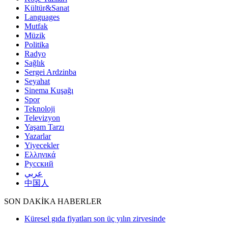
Kültür&Sanat
Languages
Mutfak
Müzik
Politika
Radyo
Sağlık
Sergei Ardzinba
Seyahat
Sinema Kuşağı
Spor
Teknoloji
Televizyon
Yaşam Tarzı
Yazarlar
Yiyecekler
Ελληνικά
Русский
عربي
中国人
SON DAKİKA HABERLER
Küresel gıda fiyatları son üç yılın zirvesinde