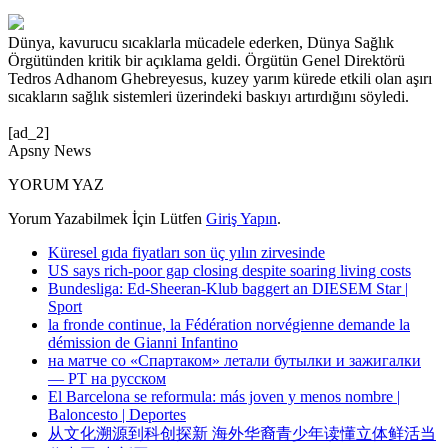
Dünya, kavurucu sıcaklarla mücadele ederken, Dünya Sağlık
Örgütünden kritik bir açıklama geldi. Örgütün Genel Direktörü
Tedros Adhanom Ghebreyesus, kuzey yarım kürede etkili olan aşırı
sıcakların sağlık sistemleri üzerindeki baskıyı artırdığını söyledi.
[ad_2]
Apsny News
YORUM YAZ
Yorum Yazabilmek İçin Lütfen
Giriş Yapın
.
Küresel gıda fiyatları son üç yılın zirvesinde
US says rich-poor gap closing despite soaring living costs
Bundesliga: Ed-Sheeran-Klub baggert an DIESEM Star |
Sport
la fronde continue, la Fédération norvégienne demande la
démission de Gianni Infantino
на матче со «Спартаком» летали бутылки и зажигалки
— РТ на русском
El Barcelona se reformula: más joven y menos nombre |
Baloncesto | Deportes
从文化溯源到科创探新 海外华裔青少年读懂立体鲜活当