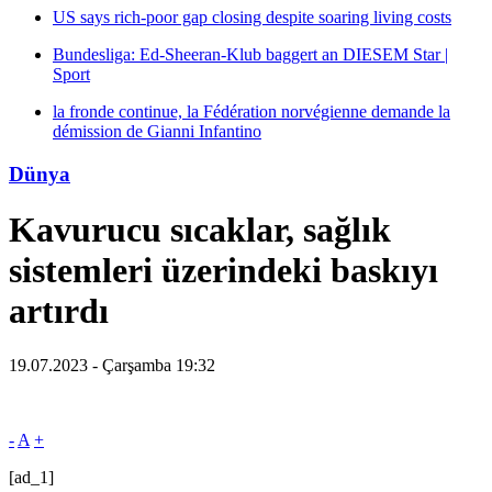
US says rich-poor gap closing despite soaring living costs
Bundesliga: Ed-Sheeran-Klub baggert an DIESEM Star |
Sport
la fronde continue, la Fédération norvégienne demande la
démission de Gianni Infantino
Dünya
Kavurucu sıcaklar, sağlık
sistemleri üzerindeki baskıyı
artırdı
19.07.2023 - Çarşamba 19:32
-
A
+
[ad_1]