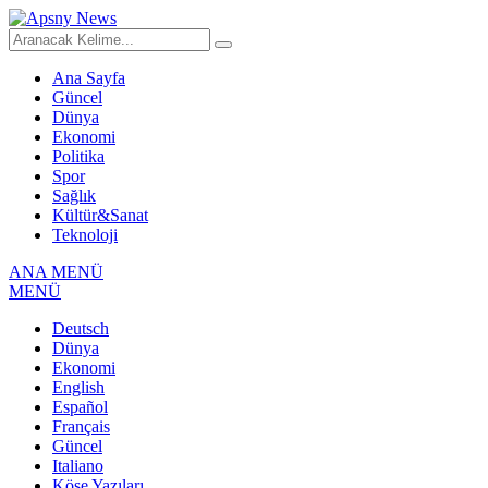
Ana Sayfa
Güncel
Dünya
Ekonomi
Politika
Spor
Sağlık
Kültür&Sanat
Teknoloji
ANA MENÜ
MENÜ
Deutsch
Dünya
Ekonomi
English
Español
Français
Güncel
Italiano
Köşe Yazıları