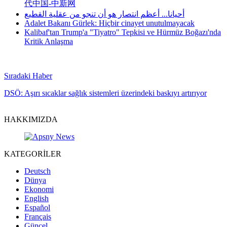
代中国-中新网
أحيانا... أعظم انتصار هو أن تنجو من عقلية القطيع
Adalet Bakanı Gürlek: Hiçbir cinayet unutulmayacak
Kalibaf'tan Trump'a "Tiyatro" Tepkisi ve Hürmüz Boğazı'nda
Kritik Anlaşma
Sıradaki Haber
DSÖ: Aşırı sıcaklar sağlık sistemleri üzerindeki baskıyı artırıyor
HAKKIMIZDA
KATEGORİLER
Deutsch
Dünya
Ekonomi
English
Español
Français
Güncel