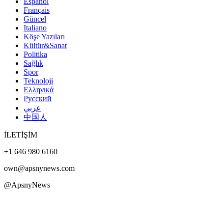
Español
Français
Güncel
Italiano
Köşe Yazıları
Kültür&Sanat
Politika
Sağlık
Spor
Teknoloji
Ελληνικά
Русский
عربي
中国人
İLETİŞİM
+1 646 980 6160
own@apsnynews.com
@ApsnyNews