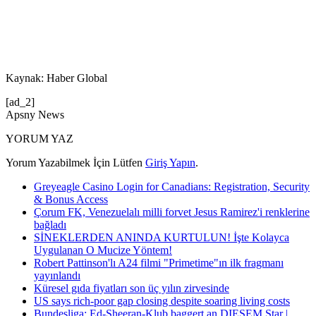
Kaynak: Haber Global
[ad_2]
Apsny News
YORUM YAZ
Yorum Yazabilmek İçin Lütfen
Giriş Yapın
.
Greyeagle Casino Login for Canadians: Registration, Security
& Bonus Access
Çorum FK, Venezuelalı milli forvet Jesus Ramirez'i renklerine
bağladı
SİNEKLERDEN ANINDA KURTULUN! İşte Kolayca
Uygulanan O Mucize Yöntem!
Robert Pattinson'lı A24 filmi "Primetime"ın ilk fragmanı
yayınlandı
Küresel gıda fiyatları son üç yılın zirvesinde
US says rich-poor gap closing despite soaring living costs
Bundesliga: Ed-Sheeran-Klub baggert an DIESEM Star |