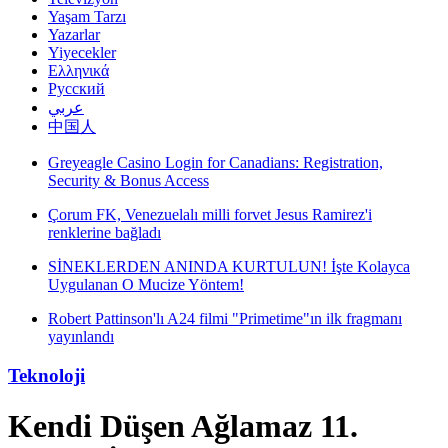
Yaşam Tarzı
Yazarlar
Yiyecekler
Ελληνικά
Русский
عربي
中国人
Greyeagle Casino Login for Canadians: Registration,
Security & Bonus Access
Çorum FK, Venezuelalı milli forvet Jesus Ramirez'i
renklerine bağladı
SİNEKLERDEN ANINDA KURTULUN! İşte Kolayca
Uygulanan O Mucize Yöntem!
Robert Pattinson'lı A24 filmi "Primetime"ın ilk fragmanı
yayınlandı
Teknoloji
Kendi Düşen Ağlamaz 11.