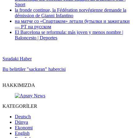
Sport
la fronde continue, la Fédération norvégienne demande la
démission de Gianni Infantino
на матче со «Спартаком» летали бутылки и зажигалки
— РТ на русском
El Barcelona se reformula: más joven y menos nombre |
Baloncesto | Deportes
Sıradaki Haber
Bu belirtiler "saçkıran" habercisi
HAKKIMIZDA
KATEGORİLER
Deutsch
Dünya
Ekonomi
English