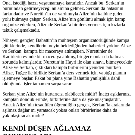
Ona, istediği hazzı yaşatmamaya kararlıdır. Ancak bu, Serkan’ın
burnundan getirmeyeceği anlamına gelmez. Serkan da hatasının
farkındadır ve Nurettin’in de yardımıyla Alize’nin kalbine giden
yolu bulmaya çalışır. Serkan, Alize’nin gönlünü almak için kamp
organize ederken, Alize de Serkan’a bir ders vermek için kızlarla
taktik çalışmaktadır.
Nihayet, gençler, Bahattin’in muhteşem organizatörlüğünde kampa
gittiklerinde, kendilerini neyin beklediğinden haberleri yoktur. Alize
ve Serkan, kampta bir maceraya atılmışken, Nurettinler de
Kadirlerin evinde bir maceraya atılmış, bir gece onlar da kalmak
zorunda kalmışlardır. Nurettin’in Hayri ile olan sınavı, bitmeyecektir.
Alize ve Serkan, çıktıkları kampta birbirlerini yeniden tanırken
Alize, Tuğçe ile birlikte Serkan’a ders vermek için yaptığı planını
işletmeye başlar. Fakat bu plana yine Bahattin yanlışlıkla dahil
olduğunda işler tamamen sarpa sarar.
Serkan yine Alize’nin kurtarıcısı olabilecek midir? İnatçı aşıklarınız,
kamptan döndüklerinde, birbirlerine daha da yakınlaşmışlardır.
Ancak Alize’nin tesadüfen öğrendiği o gerçek, Serkan’la aralarında
aşılmaz dağlar mı yaratacak yoksa onları birbirlerine daha da
yakınlaştıracak mıdır?
KENDİ DÜŞEN AĞLAMAZ