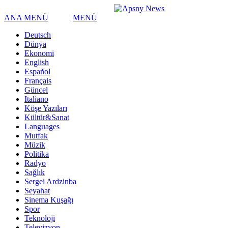
ANA MENÜ
MENÜ
Deutsch
Dünya
Ekonomi
English
Español
Français
Güncel
Italiano
Köşe Yazıları
Kültür&Sanat
Languages
Mutfak
Müzik
Politika
Radyo
Sağlık
Sergei Ardzinba
Seyahat
Sinema Kuşağı
Spor
Teknoloji
Televizyon