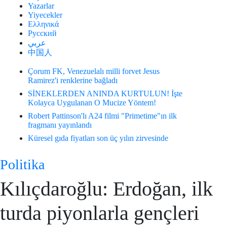
Yazarlar
Yiyecekler
Ελληνικά
Русский
عربي
中国人
Çorum FK, Venezuelalı milli forvet Jesus
Ramirez'i renklerine bağladı
SİNEKLERDEN ANINDA KURTULUN! İşte
Kolayca Uygulanan O Mucize Yöntem!
Robert Pattinson'lı A24 filmi "Primetime"ın ilk
fragmanı yayınlandı
Küresel gıda fiyatları son üç yılın zirvesinde
Politika
Kılıçdaroğlu: Erdoğan, ilk
turda piyonlarla gençleri