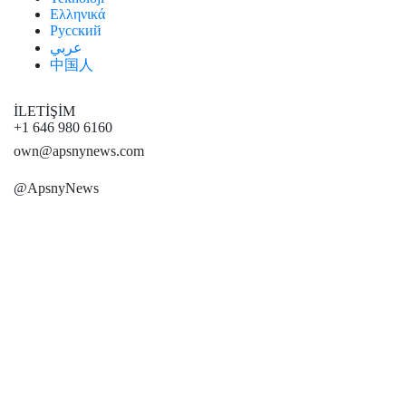
Ελληνικά
Русский
عربي
中国人
İLETİŞİM
+1 646 980 6160
own@apsnynews.com
@ApsnyNews