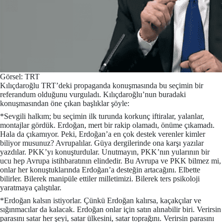
Görsel: TRT
Kılıçdaroğlu TRT’deki propaganda konuşmasında bu seçimin bir
referandum olduğunu vurguladı. Kılıçdaroğlu’nun buradaki
konuşmasından öne çıkan başlıklar şöyle:
*Sevgili halkım; bu seçimin ilk turunda korkunç iftiralar, yalanlar,
montajlar gördük. Erdoğan, mert bir rakip olamadı, önüme çıkamadı.
Hala da çıkamıyor. Peki, Erdoğan’a en çok destek verenler kimler
biliyor musunuz? Avrupalılar. Güya dergilerinde ona karşı yazılar
yazdılar. PKK’yı konuşturdular. Unutmayın, PKK’nın yularının bir
ucu hep Avrupa istihbaratının elindedir. Bu Avrupa ve PKK bilmez mi,
onlar her konuştuklarında Erdoğan’a desteğin artacağını. Elbette
bilirler. Bilerek manipüle ettiler milletimizi. Bilerek ters psikoloji
yaratmaya çalıştılar.
*Erdoğan kalsın istiyorlar. Çünkü Erdoğan kalırsa, kaçakçılar ve
sığınmacılar da kalacak. Erdoğan onlar için satın alınabilir biri. Verirsin
parasını satar her şeyi, satar ülkesini, satar toprağını. Verirsin parasını