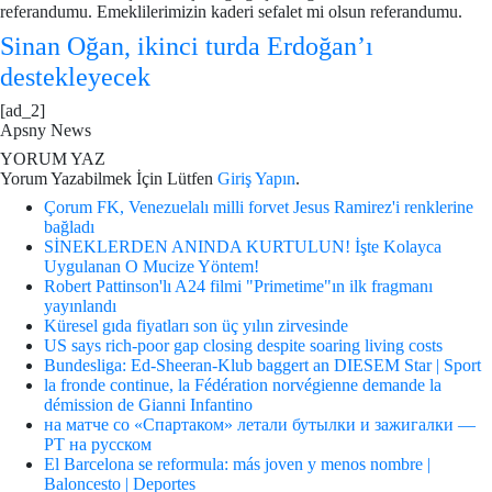
referandumu. Emeklilerimizin kaderi sefalet mi olsun referandumu.
Sinan Oğan, ikinci turda Erdoğan’ı
destekleyecek
[ad_2]
Apsny News
YORUM YAZ
Yorum Yazabilmek İçin Lütfen
Giriş Yapın
.
Çorum FK, Venezuelalı milli forvet Jesus Ramirez'i renklerine
bağladı
SİNEKLERDEN ANINDA KURTULUN! İşte Kolayca
Uygulanan O Mucize Yöntem!
Robert Pattinson'lı A24 filmi "Primetime"ın ilk fragmanı
yayınlandı
Küresel gıda fiyatları son üç yılın zirvesinde
US says rich-poor gap closing despite soaring living costs
Bundesliga: Ed-Sheeran-Klub baggert an DIESEM Star | Sport
la fronde continue, la Fédération norvégienne demande la
démission de Gianni Infantino
на матче со «Спартаком» летали бутылки и зажигалки —
РТ на русском
El Barcelona se reformula: más joven y menos nombre |
Baloncesto | Deportes