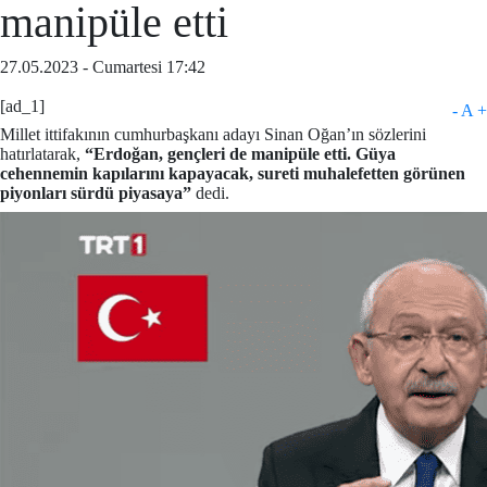
manipüle etti
27.05.2023 - Cumartesi 17:42
[ad_1]
-
A
+
Millet ittifakının cumhurbaşkanı adayı Sinan Oğan’ın sözlerini
hatırlatarak,
“Erdoğan, gençleri de manipüle etti. Güya
cehennemin kapılarını kapayacak, sureti muhalefetten görünen
piyonları sürdü piyasaya”
dedi.