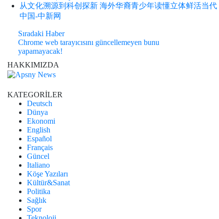
从文化溯源到科创探新 海外华裔青少年读懂立体鲜活当代
中国-中新网
Sıradaki Haber
Chrome web tarayıcısını güncellemeyen bunu
yapamayacak!
HAKKIMIZDA
KATEGORİLER
Deutsch
Dünya
Ekonomi
English
Español
Français
Güncel
Italiano
Köşe Yazıları
Kültür&Sanat
Politika
Sağlık
Spor
Teknoloji