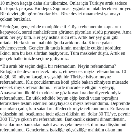
10 milyon kaçağı daha alır ülkemize. Onlar için Türkiye artık sadece
bir toprak parçası. Bir depo. Sığınmacı yığınlarını atabilecekleri bir yer.
Bir devlet gibi görmüyorlar bizi. Bize devlet muamelesi yapmayı
çoktan bıraktılar.
*Erdoğan, gençleri de manipüle etti. Güya cehennemin kapılarını
kapayacak, sureti muhalefetten görünen piyonları sürdü piyasaya. Ama
artık her şey bitti. Her şey aslına rücu etti. Artık her şey gün gibi
ortada. Herkesin ne mal olduğu da artık ortada. Kimse yalan
söylemeyecek. Gençler ilk turda kimin manipüle ettiğini gördüler.
İkinci tura bu kez sıfırdan başlıyoruz. Tüm maskeler düştü. Artık en
gerçek hallerimizle seçime gidiyoruz.
*Bu artık bir seçim değil, bir referandum. Neyin referandumu?
Erdoğan ile devam edecek miyiz, etmeyecek miyiz referandumu. 10
değil, 30 milyon kaçağın yaşadığı bir Türkiye istiyor muyuz
referandumu. Kız çocuklarımıza kötü gözle bakan zihniyete müsaade
edecek miyiz referandumu. Terörle mücadele ettiğini söyleyip,
Anayasa’nın ilk dört maddesine göz koyanlara dur diyecek miyiz
referandumu. En ufak tehdide boyun eğip kendi vatan toprağını
teröristlere teslim edenleri onaylayacak mıyız referandumu. Depremde
o canlara çadır, kan satanları affedecek miyiz referandumu. Enflasyon
yükselsin mi, ocağımıza incir ağacı dikilsin mi, dolar 30 TL’ye, peynir
300 TL’ye çıksın mı referandumu. Bankacılık sistemi dinamitlensin,
insanlarımız bankadan nakit avans çekemeyecek duruma düşsün mü
referandumu. Gençlerimiz işsizliğe güçsüzlüğe mahkûm olsun mu