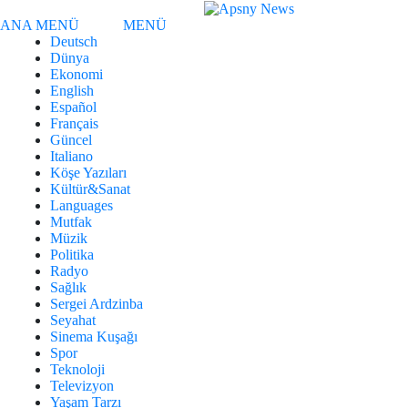
ANA MENÜ
MENÜ
Deutsch
Dünya
Ekonomi
English
Español
Français
Güncel
Italiano
Köşe Yazıları
Kültür&Sanat
Languages
Mutfak
Müzik
Politika
Radyo
Sağlık
Sergei Ardzinba
Seyahat
Sinema Kuşağı
Spor
Teknoloji
Televizyon
Yaşam Tarzı