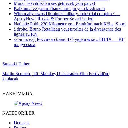
Murat Tekyıldız'dan ses getirecek yeni parça!
Kalkınma ve yatırım bankaları için yeni kredi sınırı
Who really owns Ukraine’s military-industrial complex? —
ApsnyNews Russia & Former Soviet Union
Nathalie Pohl: 220 Kilometer von Frankfurt nach Köln | Sport
à droite, Bruno Retailleau veut profiter de la divergence des
lignes au RN
за ночь над Россией сбили 475 украинских БПЛА — РТ
на русском
Sıradaki Haber
Martin Scorsese, 20. Marakeş Uluslararası Film Festivali'ne
katılacak
HAKKIMIZDA
KATEGORİLER
Deutsch
Dünya