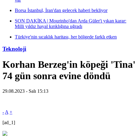
Borsa İstanbul, İran'dan gelecek haberi bekliyor
SON DAKİKA | Mourinho'dan Arda Güler'i yıkan karar:
Milli yıldız hayal kırıklığına uğradı
Türkiye'nin sıcaklık haritası, her bölgede farklı etken
Teknoloji
Korhan Berzeg'in köpeği 'Tina'
74 gün sonra evine döndü
29.08.2023 - Salı 15:13
-
A
+
[ad_1]