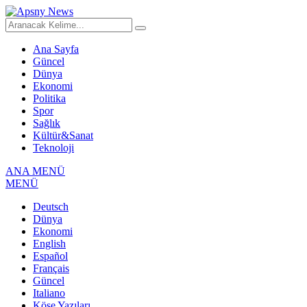
Ana Sayfa
Güncel
Dünya
Ekonomi
Politika
Spor
Sağlık
Kültür&Sanat
Teknoloji
ANA MENÜ
MENÜ
Deutsch
Dünya
Ekonomi
English
Español
Français
Güncel
Italiano
Köşe Yazıları