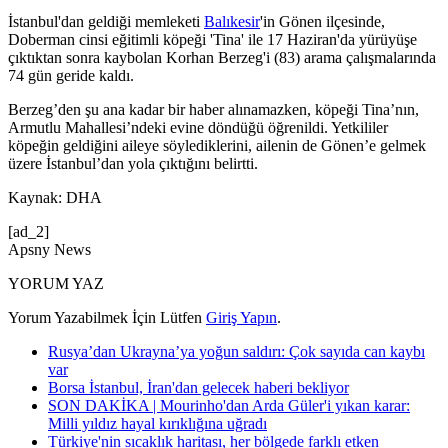
İstanbul'dan geldiği memleketi
Balıkesir
'in Gönen ilçesinde,
Doberman cinsi eğitimli köpeği 'Tina' ile 17 Haziran'da yürüyüşe
çıktıktan sonra kaybolan Korhan Berzeg'i (83) arama çalışmalarında
74 gün geride kaldı.
Berzeg’den şu ana kadar bir haber alınamazken, köpeği Tina’nın,
Armutlu Mahallesi’ndeki evine döndüğü öğrenildi. Yetkililer
köpeğin geldiğini aileye söylediklerini, ailenin de Gönen’e gelmek
üzere İstanbul’dan yola çıktığını belirtti.
Kaynak: DHA
[ad_2]
Apsny News
YORUM YAZ
Yorum Yazabilmek İçin Lütfen
Giriş Yapın
.
Rusya’dan Ukrayna’ya yoğun saldırı: Çok sayıda can kaybı
var
Borsa İstanbul, İran'dan gelecek haberi bekliyor
SON DAKİKA | Mourinho'dan Arda Güler'i yıkan karar:
Milli yıldız hayal kırıklığına uğradı
Türkiye'nin sıcaklık haritası, her bölgede farklı etken