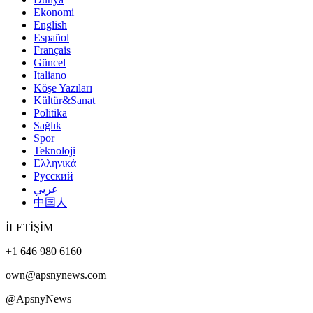
Ekonomi
English
Español
Français
Güncel
Italiano
Köşe Yazıları
Kültür&Sanat
Politika
Sağlık
Spor
Teknoloji
Ελληνικά
Русский
عربي
中国人
İLETİŞİM
+1 646 980 6160
own@apsnynews.com
@ApsnyNews