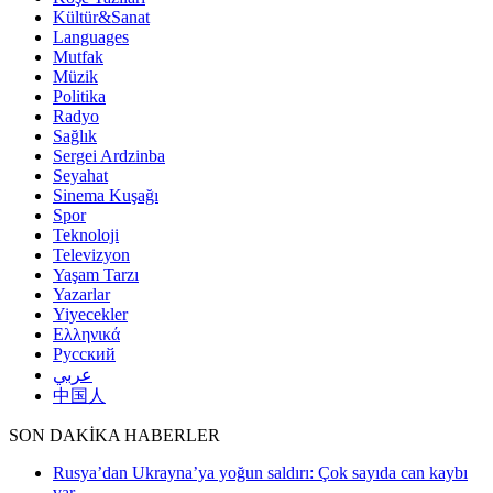
Kültür&Sanat
Languages
Mutfak
Müzik
Politika
Radyo
Sağlık
Sergei Ardzinba
Seyahat
Sinema Kuşağı
Spor
Teknoloji
Televizyon
Yaşam Tarzı
Yazarlar
Yiyecekler
Ελληνικά
Русский
عربي
中国人
SON DAKİKA HABERLER
Rusya’dan Ukrayna’ya yoğun saldırı: Çok sayıda can kaybı
var