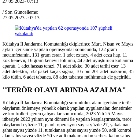
27.05.2023
- 07:13
/ Son Güncelleme:
27.05.2023
- 07:13
Kütahya İl Jandarma Komutanlığı ekiplerince Mart, Nisan ve Mayıs
ayları içerisinde yapılan operasyonlar sonucunda, 122 gram
metamfetamin, 131 gram esrar, 1 adet extacy, 4 adet ecza hap, 11
kök kenevir, 16 gram kenevir tohumu, 44 adet uyuşturucu kullanma
aparatı, 1 adet hassas terazi, 71 adet sikke, 30 adet tarihi eser, 13
adet detektör, 532 paket kaçak sigara, 105 bin 201 adet makaron, 35
kilo tütün, 6 adet tabanca, 88 adet tabanca mühimmatı ele geçirildi.
"TERÖR OLAYLARINDA AZALMA"
Kütahya İl Jandarma Komutanlığı sorumluluk alanı içerisinde terör
olaylarını önlemeye yönelik olarak yapılan uygulamalar, denetimler
ve kontrolleri içeren çalışmalar sonucunda, 2023 Yılı 25 Mayıs
itibariyle 2022 yılının aynı dönemi ile yapılan karşılaştırmada, terör
olaylarında yüzde 11, planlı operasyon sayısı yüzde 27, yakalanan
şahıs sayısı yüzde 11, tutuklanan şahıs sayısı yüzde 50, adli kontrol
alan şahıs sayısı yüzde 50 ve adli makamlardan serbest kalan şahıs