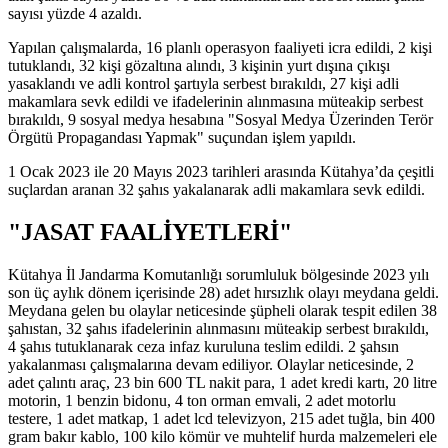
sayısı yüzde 4 azaldı.
Yapılan çalışmalarda, 16 planlı operasyon faaliyeti icra edildi, 2 kişi
tutuklandı, 32 kişi gözaltına alındı, 3 kişinin yurt dışına çıkışı
yasaklandı ve adli kontrol şartıyla serbest bırakıldı, 27 kişi adli
makamlara sevk edildi ve ifadelerinin alınmasına müteakip serbest
bırakıldı, 9 sosyal medya hesabına "Sosyal Medya Üzerinden Terör
Örgütü Propagandası Yapmak" suçundan işlem yapıldı.
1 Ocak 2023 ile 20 Mayıs 2023 tarihleri arasında Kütahya’da çeşitli
suçlardan aranan 32 şahıs yakalanarak adli makamlara sevk edildi.
"JASAT FAALİYETLERİ"
Kütahya İl Jandarma Komutanlığı sorumluluk bölgesinde 2023 yılı
son üç aylık dönem içerisinde 28) adet hırsızlık olayı meydana geldi.
Meydana gelen bu olaylar neticesinde şüpheli olarak tespit edilen 38
şahıstan, 32 şahıs ifadelerinin alınmasını müteakip serbest bırakıldı,
4 şahıs tutuklanarak ceza infaz kuruluna teslim edildi. 2 şahsın
yakalanması çalışmalarına devam ediliyor. Olaylar neticesinde, 2
adet çalıntı araç, 23 bin 600 TL nakit para, 1 adet kredi kartı, 20 litre
motorin, 1 benzin bidonu, 4 ton orman emvali, 2 adet motorlu
testere, 1 adet matkap, 1 adet lcd televizyon, 215 adet tuğla, bin 400
gram bakır kablo, 100 kilo kömür ve muhtelif hurda malzemeleri ele