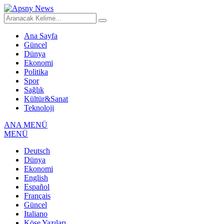
Ana Sayfa
Güncel
Dünya
Ekonomi
Politika
Spor
Sağlık
Kültür&Sanat
Teknoloji
ANA MENÜ
MENÜ
Deutsch
Dünya
Ekonomi
English
Español
Français
Güncel
Italiano
Köşe Yazıları