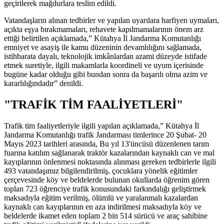
geçirilerek mağdurlara teslim edildi.
Vatandaşların alınan tedbirler ve yapılan uyarılara harfiyen uymaları,
açıkta eşya bırakmamaları, rehavete kapılmamalarının önem arz
ettiği belirtilen açıklamada,” Kütahya İl Jandarma Komutanlığı
emniyet ve asayiş ile kamu düzeninin devamlılığını sağlamada,
istihbarata dayalı, teknolojik imkânlardan azami düzeyde istifade
etmek suretiyle, ilgili makamlarla koordineli ve uyum içerisinde
bugüne kadar olduğu gibi bundan sonra da başarılı olma azim ve
kararlılığındadır” denildi.
"TRAFİK TİM FAALİYETLERİ"
Trafik tim faaliyetleriyle ilgili yapılan açıklamada,” Kütahya İl
Jandarma Komutanlığı trafik Jandarması timlerince 20 Şubat- 20
Mayıs 2023 tarihleri arasında, Bu yıl 13'üncüsü düzenlenen tarım
fuarına katılım sağlanarak traktör kazalarından kaynaklı can ve mal
kayıplarının önlenmesi noktasında alınması gereken tedbirlerle ilgili
493 vatandaşımız bilgilendirilmiş, çocuklara yönelik eğitimler
çerçevesinde köy ve beldelerde bulunan okullarda öğrenim gören
toplan 723 öğrenciye trafik konusundaki farkındalığı geliştirmek
maksadıyla eğitim verilmiş, ölümlü ve yaralanmalı kazalardan
kaynaklı can kayıplarının en aza indirilmesi maksadıyla köy ve
beldelerde ikamet eden toplam 2 bin 514 sürücü ve araç sahibine