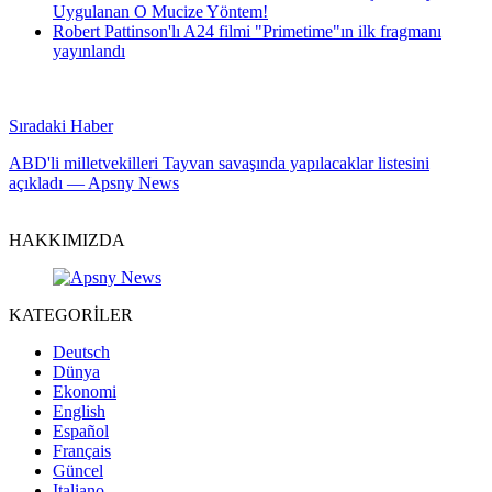
Uygulanan O Mucize Yöntem!
Robert Pattinson'lı A24 filmi "Primetime"ın ilk fragmanı
yayınlandı
Sıradaki Haber
ABD'li milletvekilleri Tayvan savaşında yapılacaklar listesini
açıkladı — Apsny News
HAKKIMIZDA
KATEGORİLER
Deutsch
Dünya
Ekonomi
English
Español
Français
Güncel
Italiano