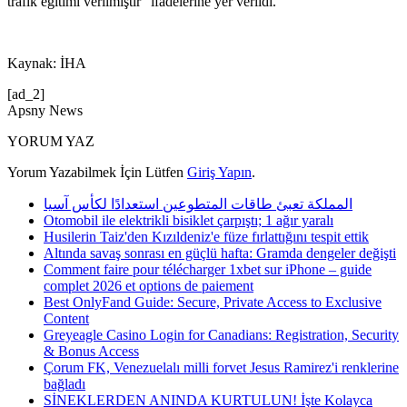
trafik eğitimi verilmiştir” ifadelerine yer verildi.
Kaynak: İHA
[ad_2]
Apsny News
YORUM YAZ
Yorum Yazabilmek İçin Lütfen
Giriş Yapın
.
المملكة تعبئ طاقات المتطوعين استعدادًا لكأس آسيا
Otomobil ile elektrikli bisiklet çarpıştı; 1 ağır yaralı
Husilerin Taiz'den Kızıldeniz'e füze fırlattığını tespit ettik
Altında savaş sonrası en güçlü hafta: Gramda dengeler değişti
Comment faire pour télécharger 1xbet sur iPhone – guide
complet 2026 et options de paiement
Best OnlyFand Guide: Secure, Private Access to Exclusive
Content
Greyeagle Casino Login for Canadians: Registration, Security
& Bonus Access
Çorum FK, Venezuelalı milli forvet Jesus Ramirez'i renklerine
bağladı
SİNEKLERDEN ANINDA KURTULUN! İşte Kolayca