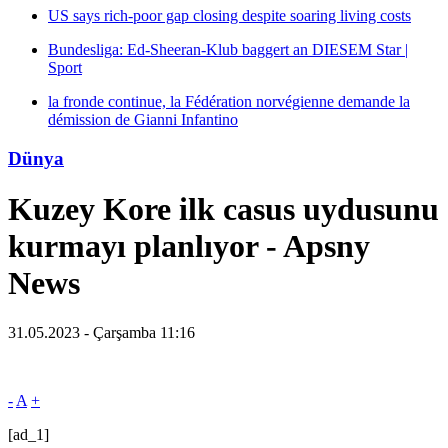
US says rich-poor gap closing despite soaring living costs
Bundesliga: Ed-Sheeran-Klub baggert an DIESEM Star |
Sport
la fronde continue, la Fédération norvégienne demande la
démission de Gianni Infantino
Dünya
Kuzey Kore ilk casus uydusunu
kurmayı planlıyor - Apsny
News
31.05.2023 - Çarşamba 11:16
-
A
+
[ad_1]