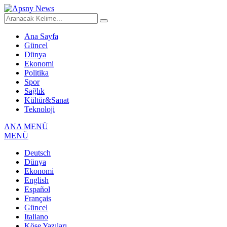
Ana Sayfa
Güncel
Dünya
Ekonomi
Politika
Spor
Sağlık
Kültür&Sanat
Teknoloji
ANA MENÜ
MENÜ
Deutsch
Dünya
Ekonomi
English
Español
Français
Güncel
Italiano
Köşe Yazıları