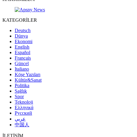
KATEGORİLER
Deutsch
Dünya
Ekonomi
English
Español
Français
Güncel
Italiano
Köşe Yazıları
Kültür&Sanat
Politika
Sağlık
Spor
Teknoloji
Ελληνικά
Русский
عربي
中国人
İLETİŞİM