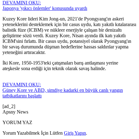
DEVAMINI OKU:
Japonya 'yıkıcı önlemler' konusunda uyardı
Kuzey Kore lideri Kim Jong-un, 2021'de Pyongyang'ın askeri
yeteneklerini desteklemek için bir casus uydu, katı yakıtlı kıtalararası
balistik füze (ICBM) ve nükleer enerjiyle çalışan bir denizaltı
geliştirme sözü verdi. Kuzey Kore, Nisan ayında ilk katı yakıtlı
ICBM'sini fırlattı. Bir casus uydu, potansiyel olarak Pyongyang'ın
bir savaş durumunda düşman hedeflerine hassas saldırılar yapma
yeteneğini artıracaktır.
İki Kore, 1950-1953'teki çatışmaları barış antlaşması yerine
ateşkesle sona erdiği için teknik olarak savaş halinde.
DEVAMINI OKU:
Güney Kore ve ABD, şimdiye kadarki en büyük canlı yangın
tatbikatlarını başlattı
[ad_2]
Apsny News
YORUM YAZ
Yorum Yazabilmek İçin Lütfen
Giriş Yapın
.