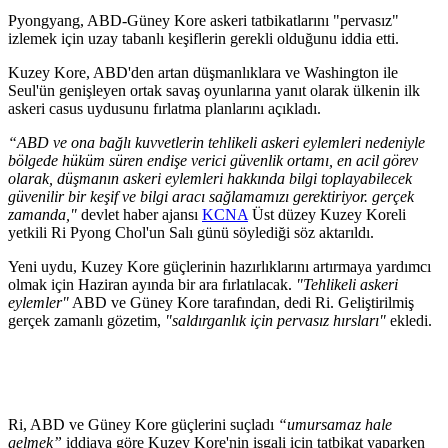
Pyongyang, ABD-Güney Kore askeri tatbikatlarını "pervasız"
izlemek için uzay tabanlı keşiflerin gerekli olduğunu iddia etti.
Kuzey Kore, ABD'den artan düşmanlıklara ve Washington ile
Seul'ün genişleyen ortak savaş oyunlarına yanıt olarak ülkenin ilk
askeri casus uydusunu fırlatma planlarını açıkladı.
“ABD ve ona bağlı kuvvetlerin tehlikeli askeri eylemleri nedeniyle
bölgede hüküm süren endişe verici güvenlik ortamı, en acil görev
olarak, düşmanın askeri eylemleri hakkında bilgi toplayabilecek
güvenilir bir keşif ve bilgi aracı sağlamamızı gerektiriyor. gerçek
zamanda,"
devlet haber ajansı
KCNA
Üst düzey Kuzey Koreli
yetkili Ri Pyong Chol'un Salı günü söylediği söz aktarıldı.
Yeni uydu, Kuzey Kore güçlerinin hazırlıklarını artırmaya yardımcı
olmak için Haziran ayında bir ara fırlatılacak.
"Tehlikeli askeri
eylemler"
ABD ve Güney Kore tarafından, dedi Ri. Geliştirilmiş
gerçek zamanlı gözetim,
"saldırganlık için pervasız hırsları"
ekledi.
Ri, ABD ve Güney Kore güçlerini suçladı
“umursamaz hale
gelmek”
iddiaya göre Kuzey Kore'nin işgali için tatbikat yaparken