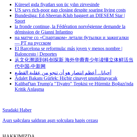
Küresel gıda fiyatları son üç yılın zirvesinde
US says rich-poor gap closing despite soaring living costs
Bundesliga: Ed-Sheeran-Klub baggert an DIESEM Star |
Sport
la fronde continue, la Fédération norvégienne demande la
démission de Gianni Infantino
на матче со «Спартаком» летали бутылки и зажигалки
— РТ на русском
El Barcelona se reformula: más joven y menos nombre |
Baloncesto | Deportes
从文化溯源到科创探新 海外华裔青少年读懂立体鲜活当
代中国-中新网
أحيانا... أعظم انتصار هو أن تنجو من عقلية القطيع
Adalet Bakanı Gürlek: Hiçbir cinayet unutulmayacak
Kalibaf'tan Trump'a "Tiyatro" Tepkisi ve Hürmüz Boğazı'nda
Kritik Anlaşma
Sıradaki Haber
Aşırı sağcılara saldıran aşırı solculara hapis cezası
HAKKIMIZDA