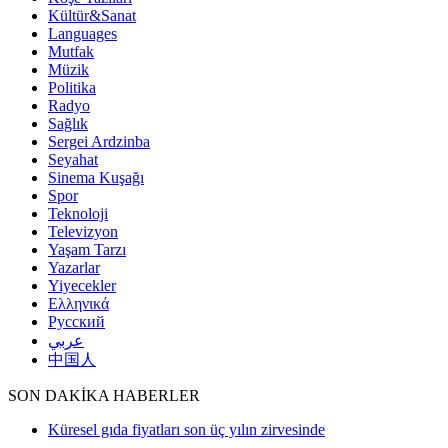
Kültür&Sanat
Languages
Mutfak
Müzik
Politika
Radyo
Sağlık
Sergei Ardzinba
Seyahat
Sinema Kuşağı
Spor
Teknoloji
Televizyon
Yaşam Tarzı
Yazarlar
Yiyecekler
Ελληνικά
Русский
عربي
中国人
SON DAKİKA HABERLER
Küresel gıda fiyatları son üç yılın zirvesinde