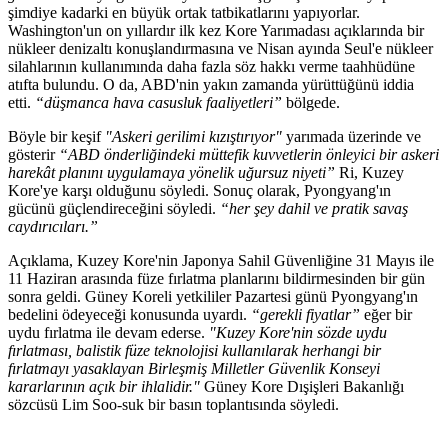
şimdiye kadarki en büyük ortak tatbikatlarını yapıyorlar.
Washington'un on yıllardır ilk kez Kore Yarımadası açıklarında bir
nükleer denizaltı konuşlandırmasına ve Nisan ayında Seul'e nükleer
silahlarının kullanımında daha fazla söz hakkı verme taahhüdüne
atıfta bulundu. O da, ABD'nin yakın zamanda yürüttüğünü iddia
etti.
“düşmanca hava casusluk faaliyetleri”
bölgede.
Böyle bir keşif
"Askeri gerilimi kızıştırıyor"
yarımada üzerinde ve
gösterir
“ABD önderliğindeki müttefik kuvvetlerin önleyici bir askeri
harekât planını uygulamaya yönelik uğursuz niyeti”
Ri, Kuzey
Kore'ye karşı olduğunu söyledi. Sonuç olarak, Pyongyang'ın
gücünü güçlendireceğini söyledi.
“her şey dahil ve pratik savaş
caydırıcıları.”
Açıklama, Kuzey Kore'nin Japonya Sahil Güvenliğine 31 Mayıs ile
11 Haziran arasında füze fırlatma planlarını bildirmesinden bir gün
sonra geldi. Güney Koreli yetkililer Pazartesi günü Pyongyang'ın
bedelini ödeyeceği konusunda uyardı.
“gerekli fiyatlar”
eğer bir
uydu fırlatma ile devam ederse.
"Kuzey Kore'nin sözde uydu
fırlatması, balistik füze teknolojisi kullanılarak herhangi bir
fırlatmayı yasaklayan Birleşmiş Milletler Güvenlik Konseyi
kararlarının açık bir ihlalidir."
Güney Kore Dışişleri Bakanlığı
sözcüsü Lim Soo-suk bir basın toplantısında söyledi.