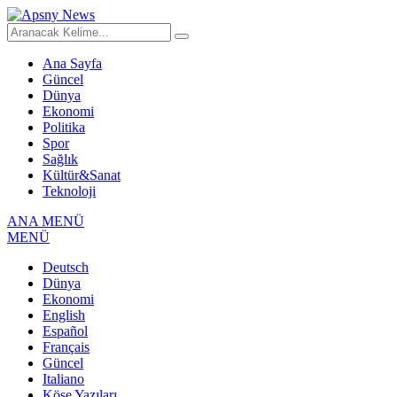
Ana Sayfa
Güncel
Dünya
Ekonomi
Politika
Spor
Sağlık
Kültür&Sanat
Teknoloji
ANA MENÜ
MENÜ
Deutsch
Dünya
Ekonomi
English
Español
Français
Güncel
Italiano
Köşe Yazıları