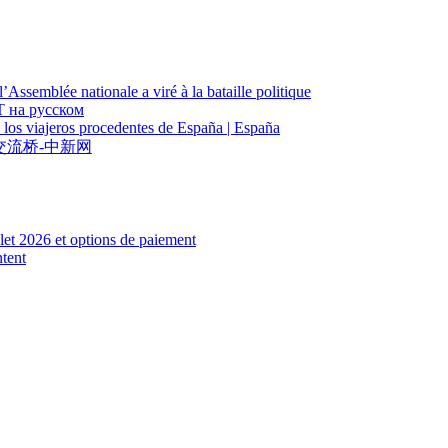
Assemblée nationale a viré à la bataille politique
Т на русском
a los viajeros procedentes de España | España
交流桥-中新网
et 2026 et options de paiement
tent