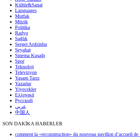
Kültür&Sanat
Languages
Mutfak
Müzik
Politika
Radyo
Sağlık
Sergei Ardzinba
Seyahat
Sinema Kuşağı
Spor
Teknoloji
Televizyon
Yaşam Tarzı
Yazarlar
Yiyecekler
Ελληνικά
Русский
عربي
中国人
SON DAKİKA HABERLER
comment la «reconstruction» du nouveau pavillon d’accueil de l’