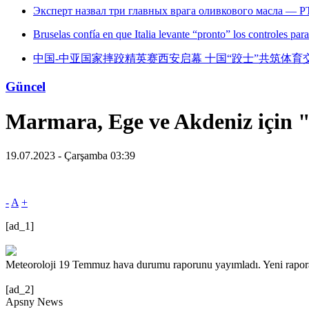
Эксперт назвал три главных врага оливкового масла — Р
Bruselas confía en que Italia levante “pronto” los controles par
中国-中亚国家摔跤精英赛西安启幕 十国“跤士”共筑体育
Güncel
Marmara, Ege ve Akdeniz için "
19.07.2023 - Çarşamba 03:39
-
A
+
[ad_1]
Meteoroloji 19 Temmuz hava durumu raporunu yayımladı. Yeni rapora gö
[ad_2]
Apsny News