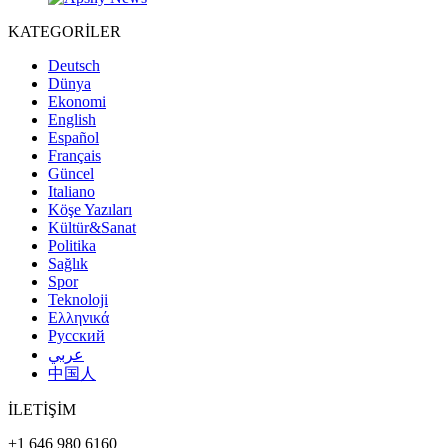
KATEGORİLER
Deutsch
Dünya
Ekonomi
English
Español
Français
Güncel
Italiano
Köşe Yazıları
Kültür&Sanat
Politika
Sağlık
Spor
Teknoloji
Ελληνικά
Русский
عربي
中国人
İLETİŞİM
+1 646 980 6160