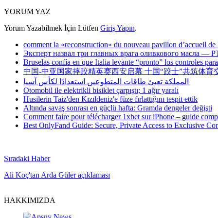
YORUM YAZ
Yorum Yazabilmek İçin Lütfen
Giriş Yapın
.
comment la «reconstruction» du nouveau pavillon d’accueil de l’
Эксперт назвал три главных врага оливкового масла — Р
Bruselas confía en que Italia levante “pronto” los controles par
中国-中亚国家摔跤精英赛西安启幕 十国“跤士”共筑体育
المملكة تعبئ طاقات المتطوعين استعدادًا لكأس آسيا
Otomobil ile elektrikli bisiklet çarpıştı; 1 ağır yaralı
Husilerin Taiz'den Kızıldeniz'e füze fırlattığını tespit ettik
Altında savaş sonrası en güçlü hafta: Gramda dengeler değişti
Comment faire pour télécharger 1xbet sur iPhone – guide compl
Best OnlyFand Guide: Secure, Private Access to Exclusive Con
Sıradaki Haber
Ali Koç'tan Arda Güler açıklaması
HAKKIMIZDA