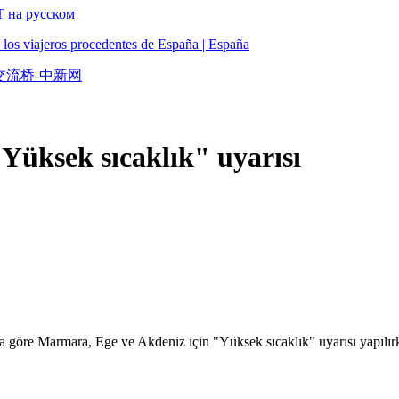
Т на русском
a los viajeros procedentes de España | España
交流桥-中新网
Yüksek sıcaklık" uyarısı
re Marmara, Ege ve Akdeniz için "Yüksek sıcaklık" uyarısı yapılırken s