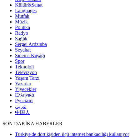
Kültür&Sanat
Languages
Mutfak
Müzik
Politika
Radyo
Sağlık
Sergei Ardzinba
Seyahat
Sinema Kuşağı
Spor
Teknoloji
Televizyon
Yaşam Tarzı
Yazarlar
Yiyecekler
Ελληνικά
Русский
عربي
中国人
SON DAKİKA HABERLER
Türkiye'de dört kişiden üçü internet bankacılığı kullanıyor