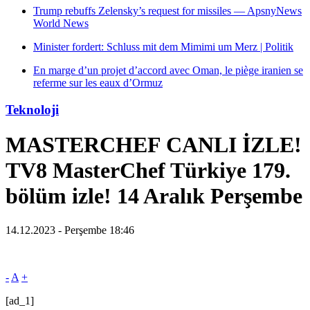
Trump rebuffs Zelensky’s request for missiles — ApsnyNews
World News
Minister fordert: Schluss mit dem Mimimi um Merz | Politik
En marge d’un projet d’accord avec Oman, le piège iranien se
referme sur les eaux d’Ormuz
Teknoloji
MASTERCHEF CANLI İZLE!
TV8 MasterChef Türkiye 179.
bölüm izle! 14 Aralık Perşembe
14.12.2023 - Perşembe 18:46
-
A
+
[ad_1]