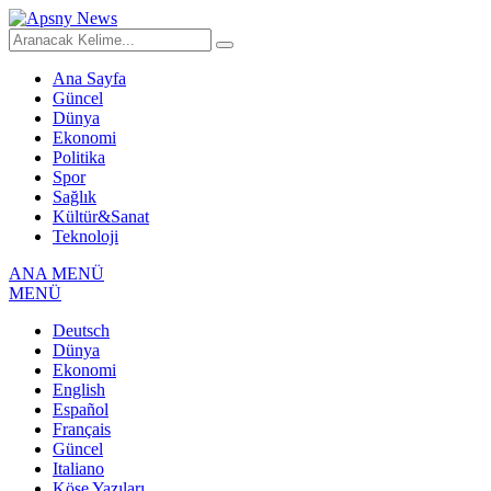
Ana Sayfa
Güncel
Dünya
Ekonomi
Politika
Spor
Sağlık
Kültür&Sanat
Teknoloji
ANA MENÜ
MENÜ
Deutsch
Dünya
Ekonomi
English
Español
Français
Güncel
Italiano
Köşe Yazıları