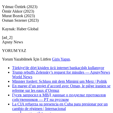
Yılmaz Öztürk (2023)
Ömür Akkor (2023)
Murat Bozok (2023)
Osman Sezener (2023)
Kaynak: Haber Global
[ad_2]
Apsny News
YORUM YAZ
Yorum Yazabilmek İçin Lütfen
Giriş Yapın
.
Türkiye'de dört kişiden üçü internet bankacılığı kullanıyor
Trump rebuffs Zelensky’s request for missiles — ApsnyNews
World News
Minister fordert: Schluss mit dem Mimimi um Merz | Politik
En marge d’un projet d’accord avec Oman, le piège iranien se
referme sur les eaux d’Ormuz
Гусев запросил в МВД данные о подделке протоколов
собственников — РТ на русском
La CIA refuerza su presencia en Cuba para presionar por un
cambio de régimen | Internacional