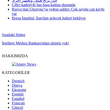
حين تربح قناة.. وتخسر أخرى
Çiftçi kaderiyle baş başa kalmış durumda
Rusya’dan Ukrayna’ya yoğun saldırı: Çok sayıda can kaybı
var
Borsa İstanbul, İran'dan gelecek haberi bekliyor
Sıradaki Haber
İngiltere Merkez Bankası'ndan sürpriz yok!
HAKKIMIZDA
KATEGORİLER
Deutsch
Dünya
Ekonomi
English
Español
Français
Güncel