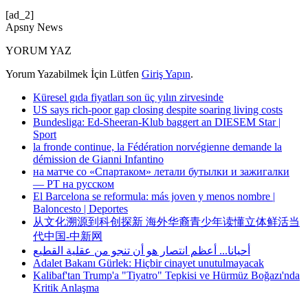
[ad_2]
Apsny News
YORUM YAZ
Yorum Yazabilmek İçin Lütfen
Giriş Yapın
.
Küresel gıda fiyatları son üç yılın zirvesinde
US says rich-poor gap closing despite soaring living costs
Bundesliga: Ed-Sheeran-Klub baggert an DIESEM Star |
Sport
la fronde continue, la Fédération norvégienne demande la
démission de Gianni Infantino
на матче со «Спартаком» летали бутылки и зажигалки
— РТ на русском
El Barcelona se reformula: más joven y menos nombre |
Baloncesto | Deportes
从文化溯源到科创探新 海外华裔青少年读懂立体鲜活当
代中国-中新网
أحيانا... أعظم انتصار هو أن تنجو من عقلية القطيع
Adalet Bakanı Gürlek: Hiçbir cinayet unutulmayacak
Kalibaf'tan Trump'a "Tiyatro" Tepkisi ve Hürmüz Boğazı'nda
Kritik Anlaşma