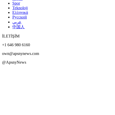
Spor
Teknoloji
Ελληνικά
Русский
عربي
中国人
İLETİŞİM
+1 646 980 6160
own@apsnynews.com
@ApsnyNews