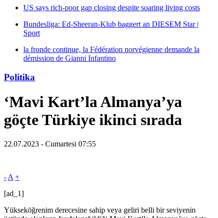
US says rich-poor gap closing despite soaring living costs
Bundesliga: Ed-Sheeran-Klub baggert an DIESEM Star |
Sport
la fronde continue, la Fédération norvégienne demande la
démission de Gianni Infantino
Politika
‘Mavi Kart’la Almanya’ya
göçte Türkiye ikinci sırada
22.07.2023 - Cumartesi 07:55
-
A
+
[ad_1]
Yükseköğrenim derecesine sahip veya geliri belli bir seviyenin