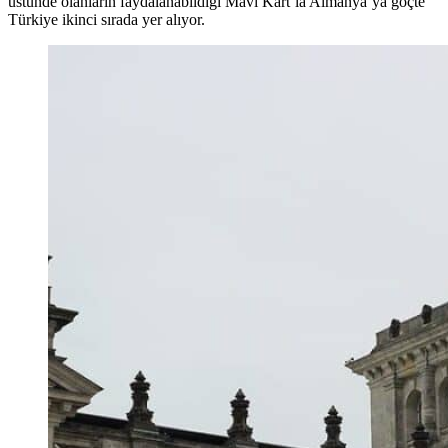
üstünde olanların faydalanabildiği Mavi Kart’la Almanya’ya göçte
Türkiye ikinci sırada yer alıyor.