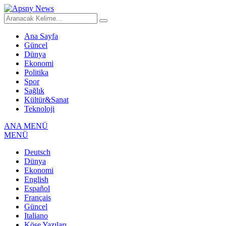
Ana Sayfa
Güncel
Dünya
Ekonomi
Politika
Spor
Sağlık
Kültür&Sanat
Teknoloji
ANA MENÜ
MENÜ
Deutsch
Dünya
Ekonomi
English
Español
Français
Güncel
Italiano
Köşe Yazıları