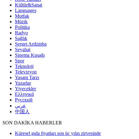
Kültür&Sanat
Languages
Mutfak
Müzik
Politika
Radyo
Sağlık
Sergei Ardzinba
Seyahat
Sinema Kuşağı
Spor
Teknoloji
Televizyon
Yaşam Tarzı
Yazarlar
Yiyecekler
Ελληνικά
Русский
عربي
中国人
SON DAKİKA HABERLER
Küresel gıda fiyatları son üç yılın zirvesinde