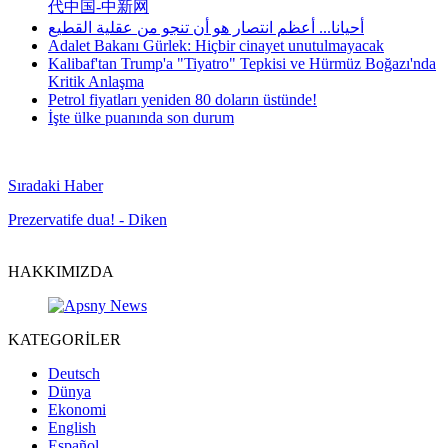
代中国-中新网
أحيانا... أعظم انتصار هو أن تنجو من عقلية القطيع
Adalet Bakanı Gürlek: Hiçbir cinayet unutulmayacak
Kalibaf'tan Trump'a "Tiyatro" Tepkisi ve Hürmüz Boğazı'nda
Kritik Anlaşma
Petrol fiyatları yeniden 80 doların üstünde!
İşte ülke puanında son durum
Sıradaki Haber
Prezervatife dua! - Diken
HAKKIMIZDA
KATEGORİLER
Deutsch
Dünya
Ekonomi
English
Español