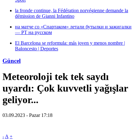
la fronde continue, la Fédération norvégienne demande la
démission de Gianni Infantino
на матче со «Спартаком» летали бутылки и зажигалки
— РТ на русском
El Barcelona se reformula: más joven y menos nombre |
Baloncesto | Deportes
Güncel
Meteoroloji tek tek saydı
uyardı: Çok kuvvetli yağışlar
geliyor...
03.09.2023 - Pazar 17:18
-
A
+