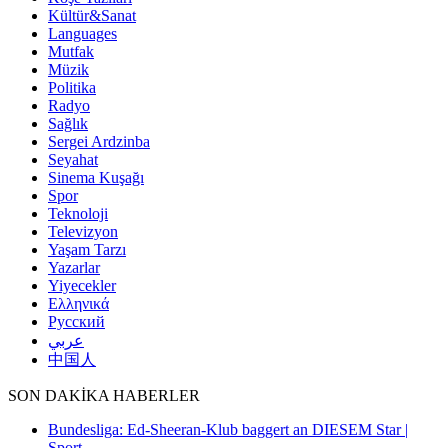
Kültür&Sanat
Languages
Mutfak
Müzik
Politika
Radyo
Sağlık
Sergei Ardzinba
Seyahat
Sinema Kuşağı
Spor
Teknoloji
Televizyon
Yaşam Tarzı
Yazarlar
Yiyecekler
Ελληνικά
Русский
عربي
中国人
SON DAKİKA HABERLER
Bundesliga: Ed-Sheeran-Klub baggert an DIESEM Star |
Sport