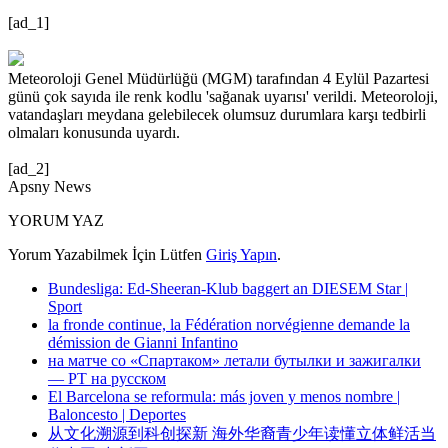
[ad_1]
Meteoroloji Genel Müdürlüğü (MGM) tarafından 4 Eylül Pazartesi
günü çok sayıda ile renk kodlu 'sağanak uyarısı' verildi. Meteoroloji,
vatandaşları meydana gelebilecek olumsuz durumlara karşı tedbirli
olmaları konusunda uyardı.
[ad_2]
Apsny News
YORUM YAZ
Yorum Yazabilmek İçin Lütfen
Giriş Yapın
.
Bundesliga: Ed-Sheeran-Klub baggert an DIESEM Star |
Sport
la fronde continue, la Fédération norvégienne demande la
démission de Gianni Infantino
на матче со «Спартаком» летали бутылки и зажигалки
— РТ на русском
El Barcelona se reformula: más joven y menos nombre |
Baloncesto | Deportes
从文化溯源到科创探新 海外华裔青少年读懂立体鲜活当