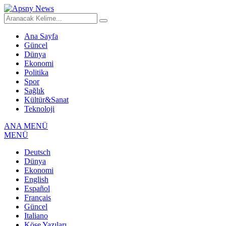
Ana Sayfa
Güncel
Dünya
Ekonomi
Politika
Spor
Sağlık
Kültür&Sanat
Teknoloji
ANA MENÜ
MENÜ
Deutsch
Dünya
Ekonomi
English
Español
Français
Güncel
Italiano
Köşe Yazıları